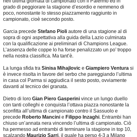
nell’ultima giornata di campionato con il Palermo ed in
grado di peggiorare la stagione d’esordio e nemmeno di
poco, nonostante lo stesso piazzamento raggiunto in
campionato, cioè secondo posto.
Garcia precede
Stefano Pioli
autore di una stagione al di
sopra di ogni aspettativa alla guida della Lazio culminata
con la qualificazione ai preliminari di Champions League.
L’assenza delle coppe lo ha forse penalizzato un po’ troppo
nella nostra classifica. Ma tant’è.
La lunga sfida tra
Sinisa Mihajlovic
e
Giampiero Ventura
si
è invece risolta in favore del serbo che pareggiando l’ultima
in casa col Parma si aggiudica il sesto posto, ovviamente
davanti al tecnico dei granata.
Dietro di loro
Gian Piero Gasperini
vince un lungo duello
con tanti colleghi e conquista l’ottava piazza nonostante la
sconfitta all’ultima di campionato contro il Sassuolo e
precede
Roberto Mancini
e
Filippo Inzaghi
. Entrambi han
chiuso un’annata nera vincendo l’ultima di campionato. Ciò
ha permesso ad entrambi di terminare la stagione in top 10,
scalzando
Maurizio Sarri
, il quale ha perso 4-3 a Milano