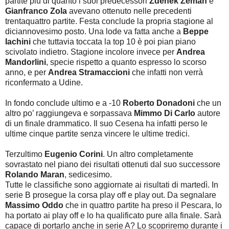
partite più di quanto i suoi predecessori
Zdenek Zeman
e
Gianfranco Zola
avevano ottenuto nelle precedenti
trentaquattro partite. Festa conclude la propria stagione al
diciannovesimo posto. Una lode va fatta anche a
Beppe
Iachini
che tuttavia toccata la top 10 è poi pian piano
scivolato indietro. Stagione incolore invece per
Andrea
Mandorlini
, specie rispetto a quanto espresso lo scorso
anno, e per
Andrea Stramaccioni
che infatti non verrà
riconfermato a Udine.
In fondo conclude ultimo e a -10
Roberto Donadoni
che un
altro po’ raggiungeva e sorpassava
Mimmo Di Carlo
autore
di un finale drammatico. Il suo Cesena ha infatti perso le
ultime cinque partite senza vincere le ultime tredici.
Terzultimo
Eugenio Corini
. Un altro completamente
sovrastato nel piano dei risultati ottenuti dal suo successore
Rolando Maran
, sedicesimo.
Tutte le classifiche sono aggiornate ai risultati di martedì. In
serie B prosegue la corsa play off e play out. Da segnalare
Massimo Oddo
che in quattro partite ha preso il Pescara, lo
ha portato ai play off e lo ha qualificato pure alla finale. Sarà
capace di portarlo anche in serie A? Lo scopriremo durante i