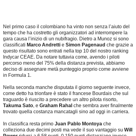
Nel primo caso il colombiano ha vinto non senza l’aiuto del
tempo che ha costretto gli organizzatori ad interrompere la
gara causa l’inizio di un nubifragio. Dietro a Munoz si sono
classificati
Marco Andretti
e
Simon Pagenaud
che grazie a
questo risultato sono entrati nella top 10 del nostro ranking
Indycar CEAE. Da notare tuttavia come, avendo i piloti
percorso meno del 75% della distanza prevista, abbiamo
deciso di assegnare metà punteggio proprio come avviene
in Formula 1.
Nella seconda manche disputata il giorno seguente invece,
come detto ha trionfare è stato il francese Bourdais che sul
traguardo è riuscito a precedere un altro pilota risorto,
Takuma Sato
, e
Graham Rahal
che sembra aver finalmente
trovato quella costanza mancatagli sino ad oggi in carriera.
In classifica resta primo
Juan Pablo Montoya
che
colleziona due decimi posti ma vede il suo vantaggio su
Will
Power
ridursi a 6.58 punti. 0.150 punti distanziano invece