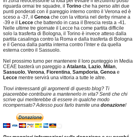
In zona retrocessione la lotta per evitare il terzultimo posto
riguarda ormai tre squadre, il
Torino
che ha perso altri due
punti ponderati con il pareggio interno contro il Verona ed è
sceso a -37, il
Genoa
che con la vittoria nel derby rimane a
-39 e il
Lecce
che battendo in casa il Brescia resta a -41.
Nelle ultime tre giornate il Lecce ha come partita difficile
solo la trasferta di Bologna, il Torino è invece atteso dalla
partita casalinga contro la Roma e dalla trasferta di Bologna
e il Genoa dalla partita interna contro l'Inter e da quella
esterna contro il Sassuolo.
Nel prossimo turno per mantenere il loro punteggio in Media
CEAE basterà un pareggio a
Atalanta
,
Lazio
,
Milan
,
Sassuolo
,
Verona
,
Fiorentina
,
Sampdoria
,
Genoa
e
Lecce
mentre servirà una vittoria a tutte le altre.
Trovi interessanti gli argomenti di questo blog? Ti
piacerebbe contribuire a mantenerlo in vita? Senti che chi
scrive qui meriterebbe di essere in qualche modo
ricompensato? Adesso puoi farlo tramite una
donazione
!