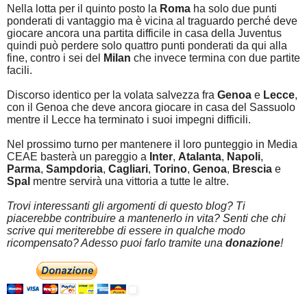
Nella lotta per il quinto posto la
Roma
ha solo due punti
ponderati di vantaggio ma è vicina al traguardo perché deve
giocare ancora una partita difficile in casa della Juventus
quindi può perdere solo quattro punti ponderati da qui alla
fine, contro i sei del
Milan
che invece termina con due partite
facili.
Discorso identico per la volata salvezza fra
Genoa
e
Lecce
,
con il Genoa che deve ancora giocare in casa del Sassuolo
mentre il Lecce ha terminato i suoi impegni difficili.
Nel prossimo turno per mantenere il loro punteggio in Media
CEAE basterà un pareggio a
Inter
,
Atalanta
,
Napoli
,
Parma
,
Sampdoria
,
Cagliari
,
Torino
,
Genoa
,
Brescia
e
Spal
mentre servirà una vittoria a tutte le altre.
Trovi interessanti gli argomenti di questo blog? Ti
piacerebbe contribuire a mantenerlo in vita? Senti che chi
scrive qui meriterebbe di essere in qualche modo
ricompensato? Adesso puoi farlo tramite una
donazione
!