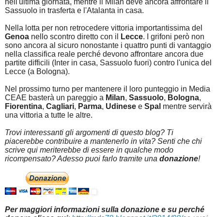
nell'ultima giornata, mentre il Milan deve ancora affrontare il
Sassuolo in trasferta e l'Atalanta in casa.
Nella lotta per non retrocedere vittoria importantissima del
Genoa
nello scontro diretto con il
Lecce
. I grifoni però non
sono ancora al sicuro nonostante i quattro punti di vantaggio
nella classifica reale perché devono affrontare ancora due
partite difficili (Inter in casa, Sassuolo fuori) contro l'unica del
Lecce (a Bologna).
Nel prossimo turno per mantenere il loro punteggio in Media
CEAE basterà un pareggio a
Milan
,
Sassuolo
,
Bologna
,
Fiorentina
,
Cagliari
,
Parma
,
Udinese
e
Spal
mentre servirà
una vittoria a tutte le altre.
Trovi interessanti gli argomenti di questo blog? Ti
piacerebbe contribuire a mantenerlo in vita? Senti che chi
scrive qui meriterebbe di essere in qualche modo
ricompensato? Adesso puoi farlo tramite una
donazione
!
Per maggiori informazioni sulla donazione e su perché