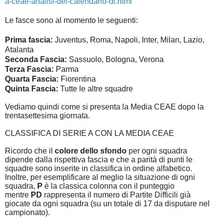
a-ceae-analisi-del-calendario-di.html
Le fasce sono al momento le seguenti:
Prima fascia:
Juventus, Roma, Napoli, Inter, Milan, Lazio,
Atalanta
Seconda Fascia:
Sassuolo, Bologna, Verona
Terza Fascia:
Parma
Quarta Fascia:
Fiorentina
Quinta Fascia:
Tutte le altre squadre
Vediamo quindi come si presenta la Media CEAE dopo la
trentasettesima giornata.
CLASSIFICA DI SERIE A CON LA MEDIA CEAE
Ricordo che il
colore dello sfondo
per ogni squadra
dipende dalla rispettiva fascia e che a parità di punti le
squadre sono inserite in classifica in ordine alfabetico.
Inoltre, per esemplificare al meglio la situazione di ogni
squadra,
P
è la classica colonna con il punteggio
mentre
PD
rappresenta il numero di Partite Difficili già
giocate da ogni squadra (su un totale di 17 da disputare nel
campionato).