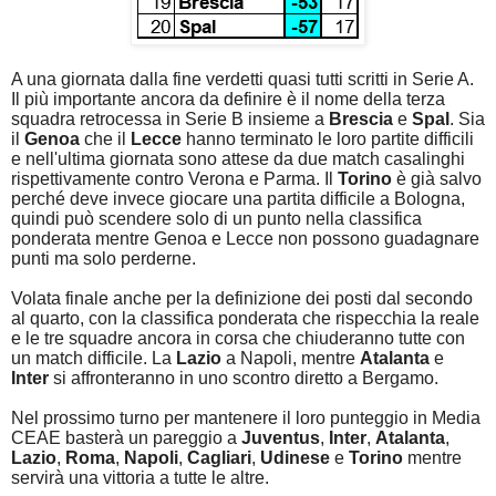
A una giornata dalla fine verdetti quasi tutti scritti in Serie A.
Il più importante ancora da definire è il nome della terza
squadra retrocessa in Serie B insieme a
Brescia
e
Spal
. Sia
il
Genoa
che il
Lecce
hanno terminato le loro partite difficili
e nell'ultima giornata sono attese da due match casalinghi
rispettivamente contro Verona e Parma. Il
Torino
è già salvo
perché deve invece giocare una partita difficile a Bologna,
quindi può scendere solo di un punto nella classifica
ponderata mentre Genoa e Lecce non possono guadagnare
punti ma solo perderne.
Volata finale anche per la definizione dei posti dal secondo
al quarto, con la classifica ponderata che rispecchia la reale
e le tre squadre ancora in corsa che chiuderanno tutte con
un match difficile. La
Lazio
a Napoli, mentre
Atalanta
e
Inter
si affronteranno in uno scontro diretto a Bergamo.
Nel prossimo turno per mantenere il loro punteggio in Media
CEAE basterà un pareggio a
Juventus
,
Inter
,
Atalanta
,
Lazio
,
Roma
,
Napoli
,
Cagliari
,
Udinese
e
Torino
mentre
servirà una vittoria a tutte le altre.