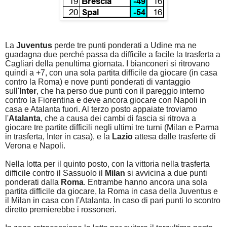
La
Juventus
perde tre punti ponderati a Udine ma ne
guadagna due perché passa da difficile a facile la trasferta a
Cagliari della penultima giornata. I bianconeri si ritrovano
quindi a +7, con una sola partita difficile da giocare (in casa
contro la Roma) e nove punti ponderati di vantaggio
sull'
Inter
, che ha perso due punti con il pareggio interno
contro la Fiorentina e deve ancora giocare con Napoli in
casa e Atalanta fuori. Al terzo posto appaiate troviamo
l'
Atalanta
, che a causa dei cambi di fascia si ritrova a
giocare tre partite difficili negli ultimi tre turni (Milan e Parma
in trasferta, Inter in casa), e la
Lazio
attesa dalle trasferte di
Verona e Napoli.
Nella lotta per il quinto posto, con la vittoria nella trasferta
difficile contro il Sassuolo il
Milan
si avvicina a due punti
ponderati dalla
Roma
. Entrambe hanno ancora una sola
partita difficile da giocare, la Roma in casa della Juventus e
il Milan in casa con l'Atalanta. In caso di pari punti lo scontro
diretto premierebbe i rossoneri.