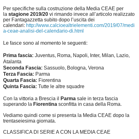
Per specifiche sulla costruzione della Media CEAE per
la
stagione 2019/20
vi rimando invece all’articolo realizzato
per Fantagazzetta subito dopo l’uscita dei
calendari:
http://www.calcioealtrielementi.com/2019/07/medi
a-ceae-analisi-del-calendario-di.html
Le fasce sono al momento le seguenti:
Prima fascia:
Juventus, Roma, Napoli, Inter, Milan, Lazio,
Atalanta
Seconda Fascia:
Sassuolo, Bologna, Verona
Terza Fascia:
Parma
Quarta Fascia:
Fiorentina
Quinta Fascia:
Tutte le altre squadre
Con la vittoria a Brescia il
Parma
sale in terza fascia
superando la
Fiorentina
sconfitta in casa della Roma.
Vediamo quindi come si presenta la Media CEAE dopo la
trentaseiesima giornata.
CLASSIFICA DI SERIE A CON LA MEDIA CEAE