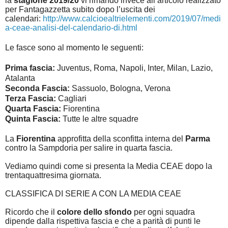
la
stagione 2019/20
vi rimando invece all’articolo realizzato
per Fantagazzetta subito dopo l’uscita dei
calendari:
http://www.calcioealtrielementi.com/2019/07/medi
a-ceae-analisi-del-calendario-di.html
Le fasce sono al momento le seguenti:
Prima fascia:
Juventus, Roma, Napoli, Inter, Milan, Lazio,
Atalanta
Seconda Fascia:
Sassuolo, Bologna, Verona
Terza Fascia:
Cagliari
Quarta Fascia:
Fiorentina
Quinta Fascia:
Tutte le altre squadre
La
Fiorentina
approfitta della sconfitta interna del
Parma
contro la Sampdoria per salire in quarta fascia.
Vediamo quindi come si presenta la Media CEAE dopo la
trentaquattresima giornata.
CLASSIFICA DI SERIE A CON LA MEDIA CEAE
Ricordo che il
colore dello sfondo
per ogni squadra
dipende dalla rispettiva fascia e che a parità di punti le