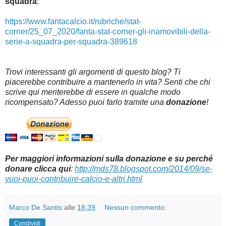
squadra
:
https://www.fantacalcio.it/rubriche/stat-
corner/25_07_2020/fanta-stat-corner-gli-inamovibili-della-
serie-a-squadra-per-squadra-389618
Trovi interessanti gli argomenti di questo blog? Ti
piacerebbe contribuire a mantenerlo in vita? Senti che chi
scrive qui meriterebbe di essere in qualche modo
ricompensato? Adesso puoi farlo tramite una
donazione
!
Per maggiori informazioni sulla donazione e su perché
donare clicca qui
:
http://mds78.blogspot.com/2014/09/se-
vuoi-puoi-contribuire-calcio-e-altri.html
Marco De Santis
alle
18:39
Nessun commento:
Condividi