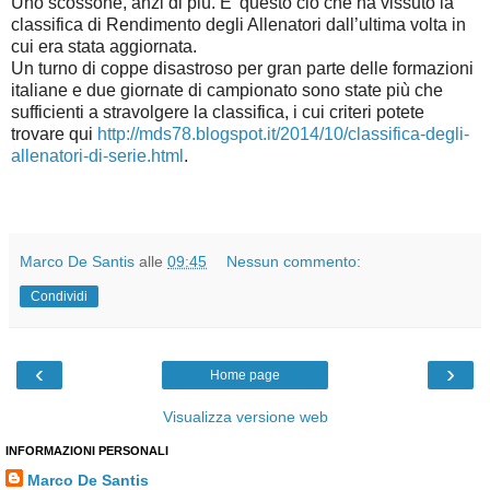
Uno scossone, anzi di più. E’ questo ciò che ha vissuto la
classifica di Rendimento degli Allenatori dall’ultima volta in
cui era stata aggiornata.
Un turno di coppe disastroso per gran parte delle formazioni
italiane e due giornate di campionato sono state più che
sufficienti a stravolgere la classifica, i cui criteri potete
trovare qui
http://mds78.blogspot.it/2014/10/classifica-degli-
allenatori-di-serie.html
.
Marco De Santis
alle
09:45
Nessun commento:
Condividi
‹
›
Home page
Visualizza versione web
INFORMAZIONI PERSONALI
Marco De Santis