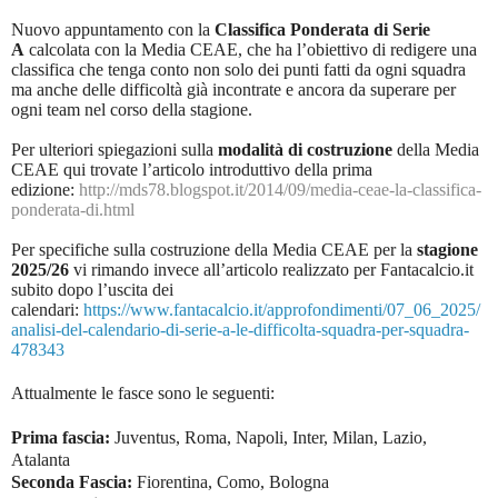
Nuovo appuntamento con la
Classifica Ponderata di Serie
A
calcolata con la Media CEAE, che ha l’obiettivo di redigere una
classifica che tenga conto non solo dei punti fatti da ogni squadra
ma anche delle difficoltà già incontrate e ancora da superare per
ogni team nel corso della stagione.
Per ulteriori spiegazioni sulla
modalità di costruzione
della Media
CEAE qui trovate l’articolo introduttivo della prima
edizione:
http://mds78.blogspot.it/2014/09/media-ceae-la-classifica-
ponderata-di.html
Per specifiche sulla costruzione della Media CEAE per la
stagione
2025/26
vi rimando invece all’articolo realizzato per Fantacalcio.it
subito dopo l’uscita dei
calendari:
https://www.fantacalcio.it/approfondimenti/07_06_2025/
analisi-del-calendario-di-serie-a-le-difficolta-squadra-per-squadra-
478343
Attualmente le fasce sono le seguenti:
Prima fascia:
Juventus, Roma, Napoli, Inter, Milan, Lazio,
Atalanta
Seconda Fascia:
Fiorentina, Como, Bologna