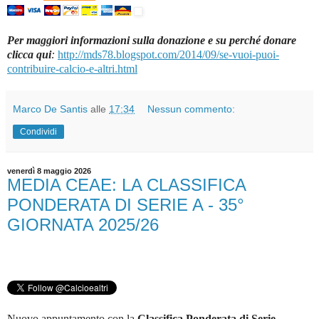
Per maggiori informazioni sulla donazione e su perché donare
clicca qui
:
http://mds78.blogspot.com/2014/09/se-vuoi-puoi-
contribuire-calcio-e-altri.html
Marco De Santis
alle
17:34
Nessun commento:
Condividi
venerdì 8 maggio 2026
MEDIA CEAE: LA CLASSIFICA
PONDERATA DI SERIE A - 35°
GIORNATA 2025/26
Nuovo appuntamento con la
Classifica Ponderata di Serie