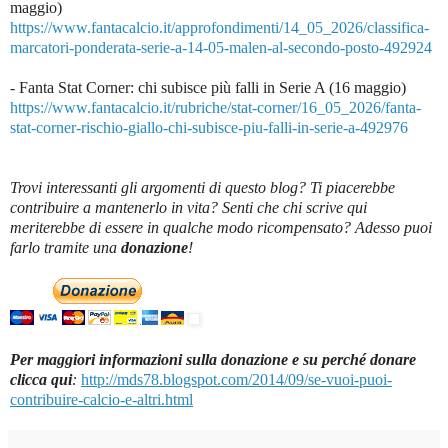
maggio)
https://www.fantacalcio.it/approfondimenti/14_05_2026/classifica-
marcatori-ponderata-serie-a-14-05-malen-al-secondo-posto-492924
- Fanta Stat Corner: chi subisce più falli in Serie A (16 maggio)
https://www.fantacalcio.it/rubriche/stat-corner/16_05_2026/fanta-
stat-corner-rischio-giallo-chi-subisce-piu-falli-in-serie-a-492976
Trovi interessanti gli argomenti di questo blog? Ti piacerebbe
contribuire a mantenerlo in vita? Senti che chi scrive qui
meriterebbe di essere in qualche modo ricompensato? Adesso puoi
farlo tramite una
donazione
!
Per maggiori informazioni sulla donazione e su perché donare
clicca qui
:
http://mds78.blogspot.com/2014/09/se-vuoi-puoi-
contribuire-calcio-e-altri.html