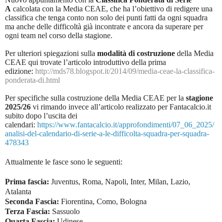
A
calcolata con la Media CEAE, che ha l’obiettivo di redigere una
classifica che tenga conto non solo dei punti fatti da ogni squadra
ma anche delle difficoltà già incontrate e ancora da superare per
ogni team nel corso della stagione.
Per ulteriori spiegazioni sulla
modalità di costruzione
della Media
CEAE qui trovate l’articolo introduttivo della prima
edizione:
http://mds78.blogspot.it/2014/09/media-ceae-la-classifica-
ponderata-di.html
Per specifiche sulla costruzione della Media CEAE per la
stagione
2025/26
vi rimando invece all’articolo realizzato per Fantacalcio.it
subito dopo l’uscita dei
calendari:
https://www.fantacalcio.it/approfondimenti/07_06_2025/
analisi-del-calendario-di-serie-a-le-difficolta-squadra-per-squadra-
478343
Attualmente le fasce sono le seguenti:
Prima fascia:
Juventus, Roma, Napoli, Inter, Milan, Lazio,
Atalanta
Seconda Fascia:
Fiorentina, Como, Bologna
Terza Fascia:
Sassuolo
Quarta Fascia:
Udinese