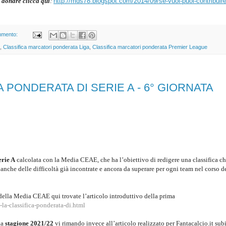
 donare clicca qui
:
http://mds78.blogspot.com/2014/09/se-vuoi-puoi-contribuire
mmento:
,
Classifica marcatori ponderata Liga
,
Classifica marcatori ponderata Premier League
A PONDERATA DI SERIE A - 6° GIORNATA
erie A
calcolata con la Media CEAE, che ha l’obiettivo di redigere una classifica c
anche delle difficoltà già incontrate e ancora da superare per ogni team nel corso d
della Media CEAE qui trovate l’articolo introduttivo della prima
la-classifica-ponderata-di.html
la
stagione 2021/22
vi rimando invece all’articolo realizzato per Fantacalcio.it sub