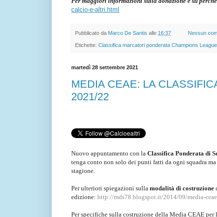
Per maggiori informazioni sulla donazione e su perché
calcio-e-altri.html
Pubblicato da
Marco De Santis
alle
16:37
Nessun co
Etichette:
Classifica marcatori ponderata Champions League
martedì 28 settembre 2021
MEDIA CEAE: LA CLASSIFIC
2021/22
Nuovo appuntamento con la
Classifica Ponderata di S
tenga conto non solo dei punti fatti da ogni squadra ma 
stagione.
Per ulteriori spiegazioni sulla
modalità di costruzione
edizione:
http://mds78.blogspot.it/2014/09/media-ceae-
Per specifiche sulla costruzione della Media CEAE per 