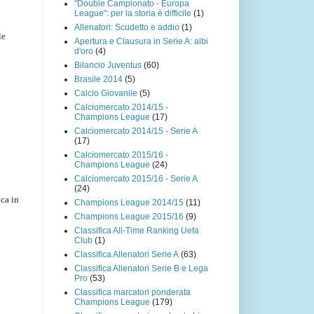
"Double Campionato - Europa
League": per la storia è difficile
(1)
Allenatori: Scudetto e addio
(1)
le
Apertura e Clausura in Serie A: albi
d'oro
(4)
Bilancio Juventus
(60)
Brasile 2014
(5)
Calcio Giovanile
(5)
Calciomercato 2014/15 -
Champions League
(17)
Calciomercato 2014/15 - Serie A
(17)
Calciomercato 2015/16 -
Champions League
(24)
Calciomercato 2015/16 - Serie A
(24)
ica in
Champions League 2014/15
(11)
Champions League 2015/16
(9)
Classifica All-Time Ranking Uefa
Club
(1)
Classifica Allenatori Serie A
(63)
Classifica Allenatori Serie B e Lega
Pro
(53)
Classifica marcatori ponderata
Champions League
(179)