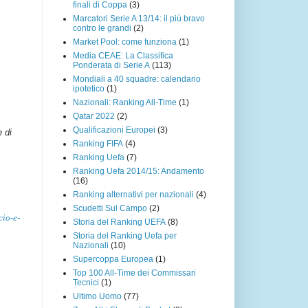
finali di Coppa
(3)
Marcatori Serie A 13/14: il più bravo
contro le grandi
(2)
Market Pool: come funziona
(1)
Media CEAE: La Classifica
Ponderata di Serie A
(113)
Mondiali a 40 squadre: calendario
ipotetico
(1)
Nazionali: Ranking All-Time
(1)
Qatar 2022
(2)
Qualificazioni Europei
(3)
e di
Ranking FIFA
(4)
Ranking Uefa
(7)
Ranking Uefa 2014/15: Andamento
(16)
Ranking alternativi per nazionali
(4)
Scudetti Sul Campo
(2)
cio-e-
Storia del Ranking UEFA
(8)
Storia del Ranking Uefa per
Nazionali
(10)
Supercoppa Europea
(1)
Top 100 All-Time dei Commissari
Tecnici
(1)
Ultimo Uomo
(77)