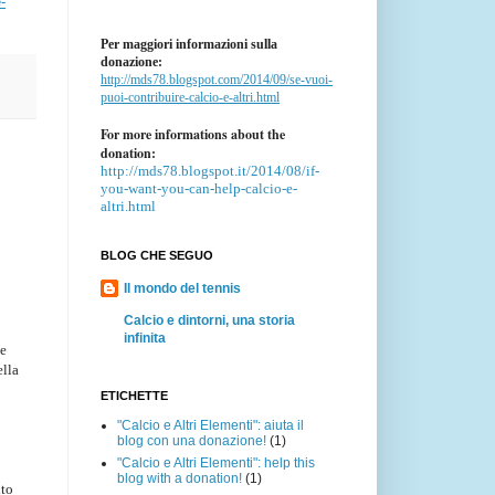
-
Per maggiori informazioni sulla
donazione:
http://mds78.blogspot.com/2014/09/se-vuoi-
puoi-contribuire-calcio-e-altri.html
For more informations about the
donation:
http://mds78.blogspot.it/2014/08/if-
you-want-you-can-help-calcio-e-
altri.html
BLOG CHE SEGUO
Il mondo del tennis
Calcio e dintorni, una storia
infinita
he
ella
ETICHETTE
"Calcio e Altri Elementi": aiuta il
blog con una donazione!
(1)
"Calcio e Altri Elementi": help this
blog with a donation!
(1)
ito