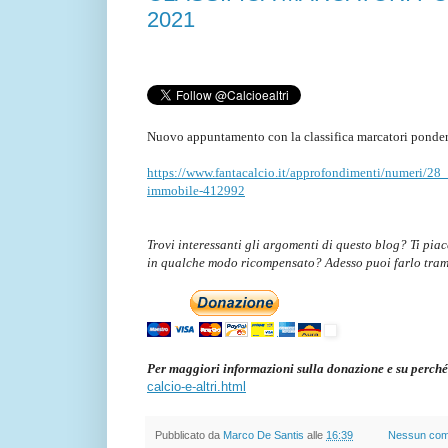
2021
Nuovo appuntamento con la classifica marcatori ponder
https://www.fantacalcio.it/approfondimenti/numeri/28_
immobile-412992
Trovi interessanti gli argomenti di questo blog? Ti pia
in qualche modo ricompensato? Adesso puoi farlo tra
Per maggiori informazioni sulla donazione e su perché
calcio-e-altri.html
Pubblicato da
Marco De Santis
alle
16:39
Nessun co