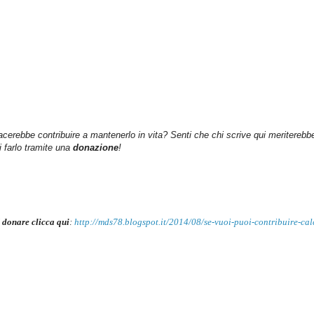
iacerebbe contribuire a mantenerlo in vita? Senti che chi scrive qui meriterebb
farlo tramite una
donazione
!
 donare clicca qui
:
http://mds78.blogspot.it/2014/08/se-vuoi-puoi-contribuire-cal