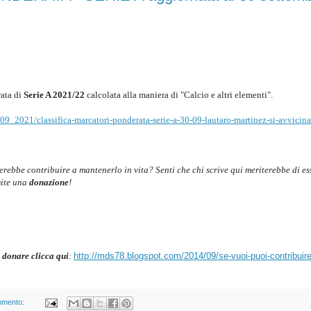
ata di
Serie A 2021/22
c
alcolata alla maniera di "Calcio e altri elementi".
09_2021/classifica-marcatori-ponderata-serie-a-30-09-lautaro-martinez-si-avvicina
cerebbe contribuire a mantenerlo in vita? Senti che chi scrive qui meriterebbe di es
mite una
donazione
!
 donare clicca qui
:
http://mds78.blogspot.com/2014/09/se-vuoi-puoi-contribuire
mmento: