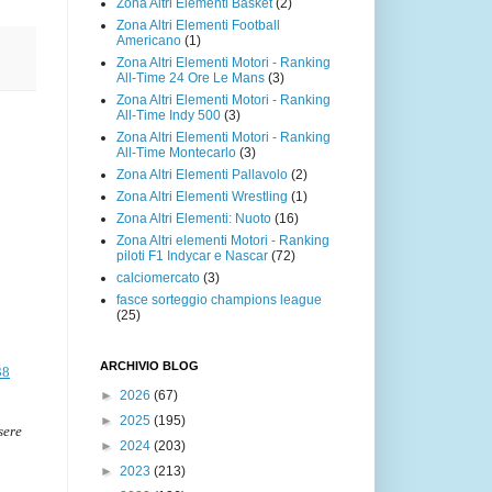
Zona Altri Elementi Basket
(2)
Zona Altri Elementi Football
Americano
(1)
Zona Altri Elementi Motori - Ranking
All-Time 24 Ore Le Mans
(3)
Zona Altri Elementi Motori - Ranking
All-Time Indy 500
(3)
Zona Altri Elementi Motori - Ranking
All-Time Montecarlo
(3)
Zona Altri Elementi Pallavolo
(2)
Zona Altri Elementi Wrestling
(1)
Zona Altri Elementi: Nuoto
(16)
Zona Altri elementi Motori - Ranking
piloti F1 Indycar e Nascar
(72)
calciomercato
(3)
fasce sorteggio champions league
(25)
ARCHIVIO BLOG
38
►
2026
(67)
►
2025
(195)
sere
►
2024
(203)
►
2023
(213)