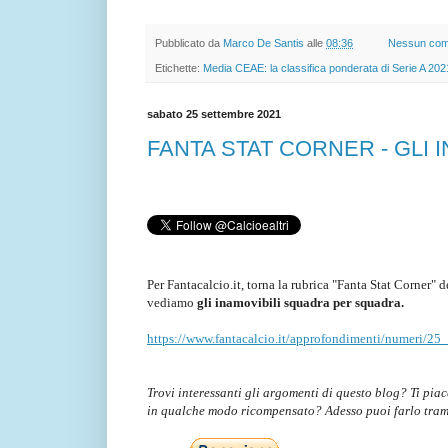
Pubblicato da
Marco De Santis
alle
08:36
Nessun co
Etichette:
Media CEAE: la classifica ponderata di Serie A 202
sabato 25 settembre 2021
FANTA STAT CORNER - GLI
Per Fantacalcio.it, torna la rubrica "Fanta Stat Corner" 
vediamo
gli inamovibili squadra per squadra.
https://www.fantacalcio.it/approfondimenti/numeri/25_
Trovi interessanti gli argomenti di questo blog? Ti pia
in qualche modo ricompensato? Adesso puoi farlo tra