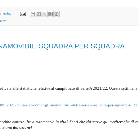
mmento:
1/22
 INAMOVIBILI SQUADRA PER SQUADRA
dedicata alle statistiche relative al campionato di Serie A 2021/22. Questa settimana
09_2021/fanta-stat-corner-gli-inamovibili-della-serie-a-squadra-per-squadra-4127
cerebbe contribuire a mantenerlo in vita? Senti che chi scrive qui meriterebbe di es
mite una
donazione
!