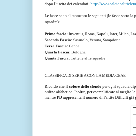
dopo l’uscita dei calendari:
http://www.calcioealtriele
Le fasce sono al momento le seguenti (le fasce sotto la 
squadre):
Prima fascia:
Juventus, Roma, Napoli, Inter, Milan, Laz
Seconda Fascia:
Sassuolo, Verona, Sampdoria
Terza Fascia:
Genoa
Quarta Fascia:
Bologna
Quinta Fascia:
Tutte le altre squadre
CLASSIFICA DI SERIE A CON LA MEDIA CEAE
Ricordo che il
colore dello sfondo
per ogni squadra dipen
ordine alfabetico. Inoltre, per esemplificare al meglio l
mentre
PD
rappresenta il numero di Partite Difficili già