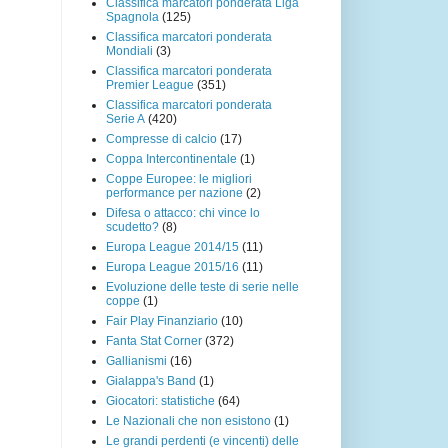
Classifica marcatori ponderata Liga
Spagnola
(125)
Classifica marcatori ponderata
Mondiali
(3)
Classifica marcatori ponderata
Premier League
(351)
Classifica marcatori ponderata
Serie A
(420)
Compresse di calcio
(17)
Coppa Intercontinentale
(1)
Coppe Europee: le migliori
performance per nazione
(2)
Difesa o attacco: chi vince lo
scudetto?
(8)
Europa League 2014/15
(11)
Europa League 2015/16
(11)
Evoluzione delle teste di serie nelle
coppe
(1)
Fair Play Finanziario
(10)
Fanta Stat Corner
(372)
Gallianismi
(16)
Gialappa's Band
(1)
Giocatori: statistiche
(64)
Le Nazionali che non esistono
(1)
Le grandi perdenti (e vincenti) delle