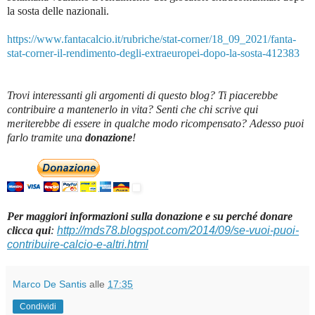
la sosta delle nazionali.
https://www.fantacalcio.it/rubriche/stat-corner/18_09_2021/fanta-
stat-corner-il-rendimento-degli-extraeuropei-dopo-la-sosta-412383
Trovi interessanti gli argomenti di questo blog? Ti piacerebbe
contribuire a mantenerlo in vita? Senti che chi scrive qui
meriterebbe di essere in qualche modo ricompensato? Adesso puoi
farlo tramite una
donazione
!
Per maggiori informazioni sulla donazione e su perché donare
clicca qui
:
http://mds78.blogspot.com/2014/09/se-vuoi-puoi-
contribuire-calcio-e-altri.html
Marco De Santis
alle
17:35
Condividi