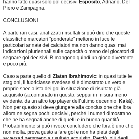
hanno fatto quasi solo gol decisivi
Esposito
, Adriano, Del
Piero e Zampagna.
CONCLUSIONI
A parte rari casi, analizzati i risultati si può dire che queste
classifiche marcatori “ponderate” mettono in luce le
particolari annate dei calciatori ma non danno quasi mai
indicazioni pluriennali sulle capacità o meno dei giocatori di
segnare gol decisivi. Rimangono quindi un gioco divertente
e poco più.
Caso a parte quello di
Zlatan Ibrahimovic
: in quasi tutte le
stagioni, il fuoriclasse svedese si è dimostrato un vero e
proprio specialista dei gol in situazione di risultato già
acquisito (accomunato in questo, seppur in misura meno
evidente, da un altro top player dell’ultimo decennio:
Kakà
).
Non per questo si deve giungere alla conclusione che Ibra
allora ne segna pochi decisivi, perché i numeri dimostrano
che ne ha segnati anche di quelli e in buona quantità.
Probabilmente si può invece concludere che Ibra è uno che
non molla, prova gusto a fare gol e non ha pietà degli
avversari nemmeno a risultato acquisito. Perciò, più degli