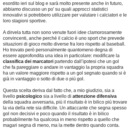
esordito ieri sul blog e sarà molto presente anche in futuro,
abbiamo discusso un po’ su quali approcci statistici
innovativi si potrebbero utilizzare per valutare i calciatori e le
loro stagioni sportive.
A dirvela tutta non sono venute fuori idee clamorosamente
convincenti, anche perché il calcio è uno sport che prevede
situazioni di gioco molto diverse fra loro rispetto al baseball.
Ho trovato però personalmente quantomeno degna di
essere approfondita una idea in particolare: modificare la
classifica dei marcatori
partendo dall’ipotesi che un gol
che fa pareggiare o andare in vantaggio la propria squadra
ha un valore maggiore rispetto a un gol segnato quando si è
già in vantaggio o sotto di due o più gol.
Questa scelta deriva dal fatto che, a mio giudizio, sia a
livello
psicologico
sia a livello di
attenzione difensiva
della squadra avversaria, più il risultato è in bilico più trovare
la via della rete sia difficile. Un attaccante che segna spesso
gol non decisivi e poco quando il risultato è in bilico
probabilmente ha qualcosa in meno rispetto a quello che
magari segna di meno, ma la mette dentro quando conta.