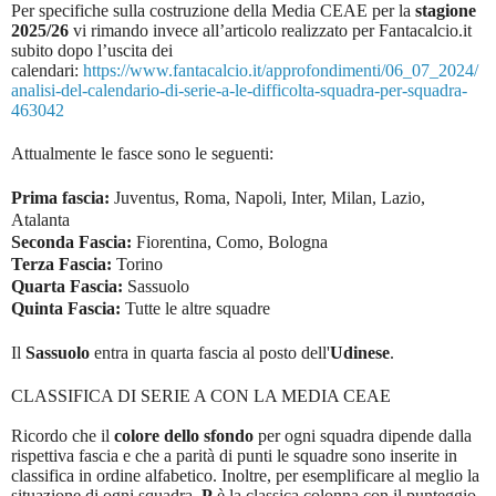
Per specifiche sulla costruzione della Media CEAE per la
stagione
2025/26
vi rimando invece all’articolo realizzato per Fantacalcio.it
subito dopo l’uscita dei
calendari:
https://www.fantacalcio.it/approfondimenti/06_07_2024/
analisi-del-calendario-di-serie-a-le-difficolta-squadra-per-squadra-
463042
Attualmente le fasce sono le seguenti:
Prima fascia:
Juventus, Roma, Napoli, Inter, Milan, Lazio,
Atalanta
Seconda Fascia:
Fiorentina, Como, Bologna
Terza Fascia:
Torino
Quarta Fascia:
Sassuolo
Quinta Fascia:
Tutte le altre squadre
Il
Sassuolo
entra in quarta fascia al posto dell'
Udinese
.
CLASSIFICA DI SERIE A CON LA MEDIA CEAE
Ricordo che il
colore dello sfondo
per ogni squadra dipende dalla
rispettiva fascia e che a parità di punti le squadre sono inserite in
classifica in ordine alfabetico. Inoltre, per esemplificare al meglio la
situazione di ogni squadra,
P
è la classica colonna con il punteggio