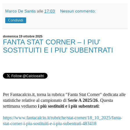
Marco De Santis
alle
17:03
Nessun commento:
Condividi
domenica 19 ottobre 2025
FANTA STAT CORNER – I PIU'
SOSTITUITI E I PIU' SUBENTRATI
Per Fantacalcio.it, torna la rubrica "Fanta Stat Corner" dedicata alle
statistiche relative al campionato di
Serie A 2025/26
.
Questa
settimana vediamo
i più sostituiti e i più subentrati
:
https://www.fantacalcio.it/rubriche/stat-corner/18_10_2025/fanta-
stat-corner-i-piu-sostituiti-e-i-piu-subentrati-483418