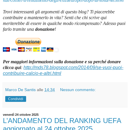
stat-corner-il-rendimento-degli-extraeuropei-dopo-la-sosta-483898
Trovi interessanti gli argomenti di questo blog? Ti piacerebbe
contribuire a mantenerlo in vita? Senti che chi scrive qui
meriterebbe di essere in qualche modo ricompensato? Adesso puoi
farlo tramite una
donazione
!
Per maggiori informazioni sulla donazione e su perché donare
clicca qui
:
http://mds78.blogspot.com/2014/09/se-vuoi-puoi-
contribuire-calcio-e-altri.html
Marco De Santis
alle
14:34
Nessun commento:
Condividi
venerdì 24 ottobre 2025
L’ANDAMENTO DEL RANKING UEFA
aggiornato al 24 ottobre 2025