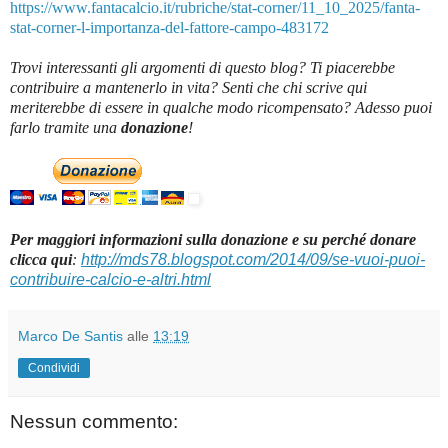
https://www.fantacalcio.it/rubriche/stat-corner/11_10_2025/fanta-
stat-corner-l-importanza-del-fattore-campo-483172
Trovi interessanti gli argomenti di questo blog? Ti piacerebbe
contribuire a mantenerlo in vita? Senti che chi scrive qui
meriterebbe di essere in qualche modo ricompensato? Adesso puoi
farlo tramite una
donazione
!
Per maggiori informazioni sulla donazione e su perché donare
clicca qui
:
http://mds78.blogspot.com/2014/09/se-vuoi-puoi-
contribuire-calcio-e-altri.html
Marco De Santis
alle
13:19
Condividi
Nessun commento: