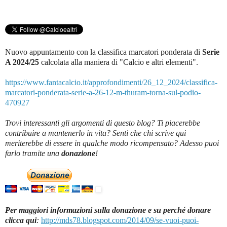
Nuovo appuntamento con la classifica marcatori ponderata di
Serie
A 2024/25
c
alcolata alla maniera di "Calcio e altri elementi".
https://www.fantacalcio.it/approfondimenti/26_12_2024/classifica-
marcatori-ponderata-serie-a-26-12-m-thuram-torna-sul-podio-
470927
Trovi interessanti gli argomenti di questo blog? Ti piacerebbe
contribuire a mantenerlo in vita? Senti che chi scrive qui
meriterebbe di essere in qualche modo ricompensato? Adesso puoi
farlo tramite una
donazione
!
Per maggiori informazioni sulla donazione e su perché donare
clicca qui
:
http://mds78.blogspot.com/2014/09/se-vuoi-puoi-