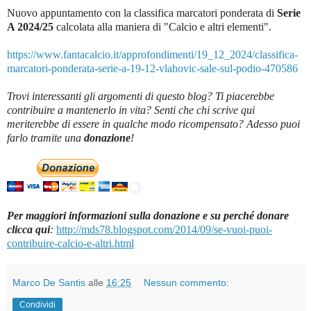
Nuovo appuntamento con la classifica marcatori ponderata di
Serie
A 2024/25
c
alcolata alla maniera di "Calcio e altri elementi".
https://www.fantacalcio.it/approfondimenti/19_12_2024/classifica-
marcatori-ponderata-serie-a-19-12-vlahovic-sale-sul-podio-470586
Trovi interessanti gli argomenti di questo blog? Ti piacerebbe
contribuire a mantenerlo in vita? Senti che chi scrive qui
meriterebbe di essere in qualche modo ricompensato? Adesso puoi
farlo tramite una
donazione
!
Per maggiori informazioni sulla donazione e su perché donare
clicca qui
:
http://mds78.blogspot.com/2014/09/se-vuoi-puoi-
contribuire-calcio-e-altri.html
Marco De Santis
alle
16:25
Nessun commento:
Condividi