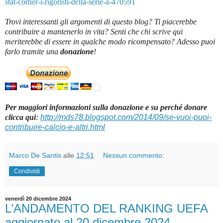
stat-corner-i-rigoristi-della-serie-a-470591
Trovi interessanti gli argomenti di questo blog? Ti piacerebbe
contribuire a mantenerlo in vita? Senti che chi scrive qui
meriterebbe di essere in qualche modo ricompensato? Adesso puoi
farlo tramite una
donazione
!
Per maggiori informazioni sulla donazione e su perché donare
clicca qui
:
http://mds78.blogspot.com/2014/09/se-vuoi-puoi-
contribuire-calcio-e-altri.html
Marco De Santis
alle
12:51
Nessun commento:
Condividi
venerdì 20 dicembre 2024
L’ANDAMENTO DEL RANKING UEFA
aggiornato al 20 dicembre 2024