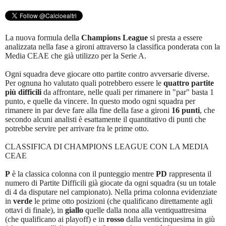
La nuova formula della
Champions League
si presta a essere
analizzata nella fase a gironi attraverso la classifica ponderata con la
Media CEAE che già utilizzo per la Serie A.
Ogni squadra deve giocare otto partite contro avversarie diverse.
Per ognuna ho valutato quali potrebbero essere le
quattro partite
più difficili
da affrontare, nelle quali per rimanere in "par" basta 1
punto, e quelle da vincere. In questo modo ogni squadra per
rimanere in par deve fare alla fine della fase a gironi
16 punti
, che
secondo alcuni analisti è esattamente il quantitativo di punti che
potrebbe servire per arrivare fra le prime otto.
CLASSIFICA DI CHAMPIONS LEAGUE CON LA MEDIA
CEAE
P
è la classica colonna con il punteggio mentre
PD
rappresenta il
numero di Partite Difficili già giocate da ogni squadra (su un totale
di 4 da disputare nel campionato). Nella prima colonna evidenziate
in
verde
le prime otto posizioni (che qualificano direttamente agli
ottavi di finale), in
giallo
quelle dalla nona alla ventiquattresima
(che qualificano ai playoff) e in
rosso
dalla venticinquesima in giù