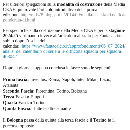
Per ulteriori spiegazioni sulla
modalità di costruzione
della Media
CEAE qui trovate l’articolo introduttivo della prima
edizione:
http://mds78.blogspot.it/2014/09/media-ceae-la-classifica-
ponderata-di.html
Per specifiche sulla costruzione della Media CEAE per la
stagione
2024/25
vi rimando invece all’articolo realizzato per Fantacalcio.it
subito dopo l’uscita dei
calendari:
https://www.fantacalcio.it/approfondimenti/06_07_2024/
analisi-del-calendario-di-serie-a-le-difficolta-squadra-per-squadra-
463042
Dopo la giornata appena conclusa le fasce sono le seguenti:
Prima fascia:
Juventus, Roma, Napoli, Inter, Milan, Lazio,
Atalanta
Seconda Fascia:
Fiorentina, Torino, Bologna
Terza Fascia:
Empoli
Quarta Fascia:
Torino
Quinta Fascia:
Tutte le altre squadre
Il
Bologna
passa dalla quinta alla terza fascia e il
Torino
fa il
percorso opposto.