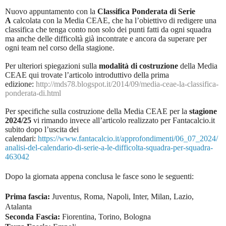
Nuovo appuntamento con la
Classifica Ponderata di Serie
A
calcolata con la Media CEAE, che ha l’obiettivo di redigere una
classifica che tenga conto non solo dei punti fatti da ogni squadra
ma anche delle difficoltà già incontrate e ancora da superare per
ogni team nel corso della stagione.
Per ulteriori spiegazioni sulla
modalità di costruzione
della Media
CEAE qui trovate l’articolo introduttivo della prima
edizione:
http://mds78.blogspot.it/2014/09/media-ceae-la-classifica-
ponderata-di.html
Per specifiche sulla costruzione della Media CEAE per la
stagione
2024/25
vi rimando invece all’articolo realizzato per Fantacalcio.it
subito dopo l’uscita dei
calendari:
https://www.fantacalcio.it/approfondimenti/06_07_2024/
analisi-del-calendario-di-serie-a-le-difficolta-squadra-per-squadra-
463042
Dopo la giornata appena conclusa le fasce sono le seguenti:
Prima fascia:
Juventus, Roma, Napoli, Inter, Milan, Lazio,
Atalanta
Seconda Fascia:
Fiorentina, Torino, Bologna