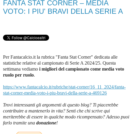
FANTA STAT CORNER – MEDIA
VOTO: I PIU' BRAVI DELLA SERIE A
Per Fantacalcio.it la rubrica "Fanta Stat Corner" dedicata alle
statistiche relative al campionato di Serie A 2024/25. Questa
settimana vediamo
i migliori del campionato come media voto
ruolo per ruolo
.
https://www.fantacalcio.it/rubriche/stat-corner/16_11_2024/fanta-
stat-corner-media-voto-i-piu-bravi-della-serie-a-469126
Trovi interessanti gli argomenti di questo blog? Ti piacerebbe
contribuire a mantenerlo in vita? Senti che chi scrive qui
meriterebbe di essere in qualche modo ricompensato? Adesso puoi
farlo tramite una
donazione
!