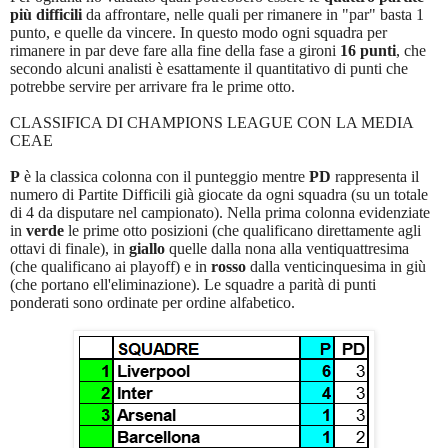
più difficili
da affrontare, nelle quali per rimanere in "par" basta 1
punto, e quelle da vincere. In questo modo ogni squadra per
rimanere in par deve fare alla fine della fase a gironi
16 punti
, che
secondo alcuni analisti è esattamente il quantitativo di punti che
potrebbe servire per arrivare fra le prime otto.
CLASSIFICA DI CHAMPIONS LEAGUE CON LA MEDIA
CEAE
P
è la classica colonna con il punteggio mentre
PD
rappresenta il
numero di Partite Difficili già giocate da ogni squadra (su un totale
di 4 da disputare nel campionato). Nella prima colonna evidenziate
in
verde
le prime otto posizioni (che qualificano direttamente agli
ottavi di finale), in
giallo
quelle dalla nona alla ventiquattresima
(che qualificano ai playoff) e in
rosso
dalla venticinquesima in giù
(che portano ell'eliminazione). Le squadre a parità di punti
ponderati sono ordinate per ordine alfabetico.