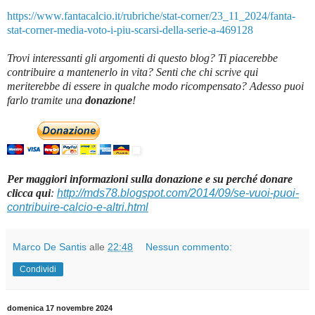
https://www.fantacalcio.it/rubriche/stat-corner/23_11_2024/fanta-
stat-corner-media-voto-i-piu-scarsi-della-serie-a-469128
Trovi interessanti gli argomenti di questo blog? Ti piacerebbe
contribuire a mantenerlo in vita? Senti che chi scrive qui
meriterebbe di essere in qualche modo ricompensato? Adesso puoi
farlo tramite una
donazione
!
Per maggiori informazioni sulla donazione e su perché donare
clicca qui
:
http://mds78.blogspot.com/2014/09/se-vuoi-puoi-
contribuire-calcio-e-altri.html
Marco De Santis
alle
22:48
Nessun commento:
Condividi
domenica 17 novembre 2024