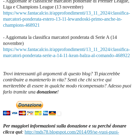
- Aggiornate le classifiche marcatori ponderate di Premier League,
Liga e Champions League (13 novembre)
https://www.fantacalcio.it/approfondimenti/13_11_2024/classifica-
marcatori-ponderata-estero-13-11-lewandoski-primo-anche-in-
champions-468921
- Aggiornata la classifica marcatori ponderata di Serie A (14
novembre)
https://www.fantacalcio.it/approfondimenti/13_11_2024/classifica-
marcatori-ponderata-serie-a-14-11-kean-balza-al-comando-468922
Trovi interessanti gli argomenti di questo blog? Ti piacerebbe
contribuire a mantenerlo in vita? Senti che chi scrive qui
meriterebbe di essere in qualche modo ricompensato? Adesso puoi
farlo tramite una
donazione
!
Per maggiori informazioni sulla donazione e su perché donare
clicca qui
:
http://mds78.blogspot.com/2014/09/se-vuoi-puoi-