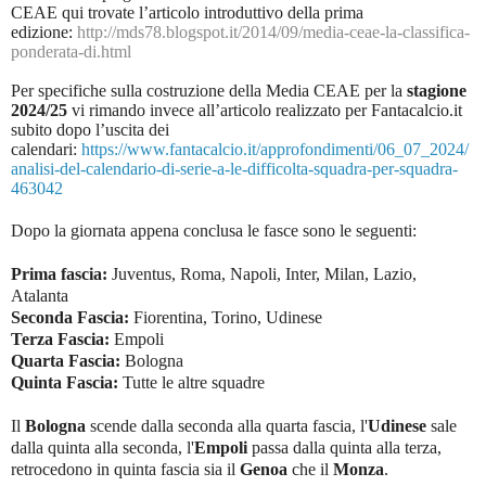
CEAE qui trovate l’articolo introduttivo della prima
edizione:
http://mds78.blogspot.it/2014/09/media-ceae-la-classifica-
ponderata-di.html
Per specifiche sulla costruzione della Media CEAE per la
stagione
2024/25
vi rimando invece all’articolo realizzato per Fantacalcio.it
subito dopo l’uscita dei
calendari:
https://www.fantacalcio.it/approfondimenti/06_07_2024/
analisi-del-calendario-di-serie-a-le-difficolta-squadra-per-squadra-
463042
Dopo la giornata appena conclusa le fasce sono le seguenti:
Prima fascia:
Juventus, Roma, Napoli, Inter, Milan, Lazio,
Atalanta
Seconda Fascia:
Fiorentina, Torino, Udinese
Terza Fascia:
Empoli
Quarta Fascia:
Bologna
Quinta Fascia:
Tutte le altre squadre
Il
Bologna
scende dalla seconda alla quarta fascia, l'
Udinese
sale
dalla quinta alla seconda, l'
Empoli
passa dalla quinta alla terza,
retrocedono in quinta fascia sia il
Genoa
che il
Monza
.