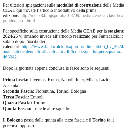
Per ulteriori spiegazioni sulla
modalità di costruzione
della Media
CEAE qui trovate l’articolo introduttivo della prima
edizione:
http://mds78.blogspot.it/2014/09/media-ceae-la-classifica-
ponderata-di.html
Per specifiche sulla costruzione della Media CEAE per la
stagione
2024/25
vi rimando invece all’articolo realizzato per Fantacalcio.it
subito dopo l’uscita dei
calendari:
https://www.fantacalcio.it/approfondimenti/06_07_2024/
analisi-del-calendario-di-serie-a-le-difficolta-squadra-per-squadra-
463042
Dopo la giornata appena conclusa le fasce sono le seguenti:
Prima fascia:
Juventus, Roma, Napoli, Inter, Milan, Lazio,
Atalanta
Seconda Fascia:
Fiorentina, Torino, Bologna
Terza Fascia:
Empoli
Quarta Fascia:
Torino
Quinta Fascia:
Tutte le altre squadre
Il
Bologna
passa dalla quinta alla terza fascia e il
Torino
fa il
percorso opposto.