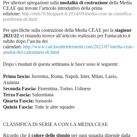
Per ulteriori spiegazioni sulla
modalità di costruzione
della Media
CEAE qui trovate l’articolo introduttivo della prima
edizione:
http://mds78.blogspot.it/2014/09/media-ceae-la-classifica-
ponderata-di.html
Per specifiche sulla costruzione della Media CEAE per la
stagione
2021/22
vi rimando invece all’articolo realizzato per Fantacalcio.it
subito dopo l’uscita dei
calendari:
http://www.calcioealtrielementi.com/2021/07/media-ceae-
analisi-del-calendario-di.html
Dopo i risultati di questa settimana le fasce sono le seguenti:
Prima fascia:
Juventus, Roma, Napoli, Inter, Milan, Lazio,
Atalanta
Seconda Fascia:
Fiorentina, Torino, Udinese
Terza Fascia:
Salernitana
Quarta Fascia:
Sassuolo
Quinta Fascia:
Tutte le altre squadre
CLASSIFICA DI SERIE A CON LA MEDIA CEAE
Ricordo che il
colore dello sfondo
per ogni squadra dipende dalla