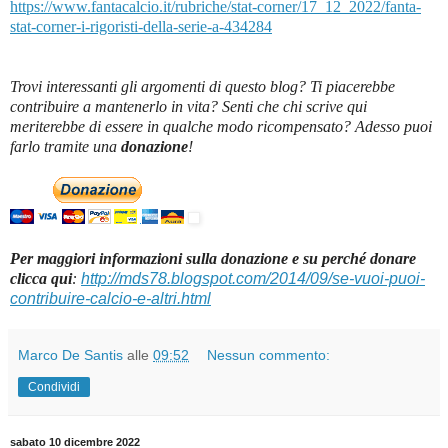
https://www.fantacalcio.it/rubriche/stat-corner/17_12_2022/fanta-
stat-corner-i-rigoristi-della-serie-a-434284
Trovi interessanti gli argomenti di questo blog? Ti piacerebbe
contribuire a mantenerlo in vita? Senti che chi scrive qui
meriterebbe di essere in qualche modo ricompensato? Adesso puoi
farlo tramite una
donazione
!
Per maggiori informazioni sulla donazione e su perché donare
clicca qui
:
http://mds78.blogspot.com/2014/09/se-vuoi-puoi-
contribuire-calcio-e-altri.html
Marco De Santis
alle
09:52
Nessun commento:
Condividi
sabato 10 dicembre 2022