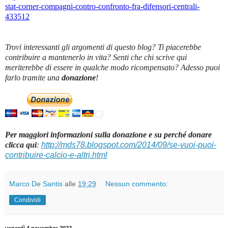
stat-corner-compagni-contro-confronto-fra-difensori-centrali-
433512
Trovi interessanti gli argomenti di questo blog? Ti piacerebbe
contribuire a mantenerlo in vita? Senti che chi scrive qui
meriterebbe di essere in qualche modo ricompensato? Adesso puoi
farlo tramite una
donazione
!
Per maggiori informazioni sulla donazione e su perché donare
clicca qui
:
http://mds78.blogspot.com/2014/09/se-vuoi-puoi-
contribuire-calcio-e-altri.html
Marco De Santis
alle
19:29
Nessun commento:
Condividi