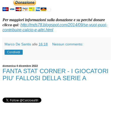
Per maggiori informazioni sulla donazione e su perché donare
clicca qui
:
http://mds78.blogspot.com/2014/09/se-vuoi-puoi-
contribuire-calcio-e-altri.html
Marco De Santis
alle
16:18
Nessun commento:
Condividi
domenica 4 dicembre 2022
FANTA STAT CORNER - I GIOCATORI
PIU' FALLOSI DELLA SERIE A