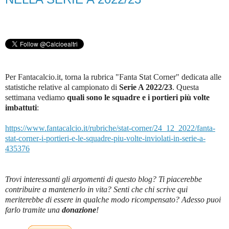
Per Fantacalcio.it, torna la rubrica "Fanta Stat Corner" dedicata alle
statistiche relative al campionato di
Serie A 2022/23
.
Questa
settimana vediamo
quali sono le squadre e i portieri più volte
imbattuti
:
https://www.fantacalcio.it/rubriche/stat-corner/24_12_2022/fanta-
stat-corner-i-portieri-e-le-squadre-piu-volte-inviolati-in-serie-a-
435376
Trovi interessanti gli argomenti di questo blog? Ti piacerebbe
contribuire a mantenerlo in vita? Senti che chi scrive qui
meriterebbe di essere in qualche modo ricompensato? Adesso puoi
farlo tramite una
donazione
!