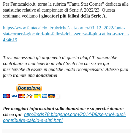
Per Fantacalcio.it, torna la rubrica "Fanta Stat Corner" dedicata alle
statistiche relative al campionato di Serie A 2022/23. Questa
settimana vediamo i
giocatori più fallosi della Serie A
.
https://www.fantacalcio.it/rubriche/stat-corner/03_12_2022/fanta-
stat-corner-i-giocatori-piu-fallosi-della-serie-a-il-piu-cattivo-e-nzola-
434619
Trovi interessanti gli argomenti di questo blog? Ti piacerebbe
contribuire a mantenerlo in vita? Senti che chi scrive qui
meriterebbe di essere in qualche modo ricompensato? Adesso puoi
farlo tramite una
donazione
!
Per maggiori informazioni sulla donazione e su perché donare
clicca qui
:
http://mds78.blogspot.com/2014/09/se-vuoi-puoi-
contribuire-calcio-e-altri.html