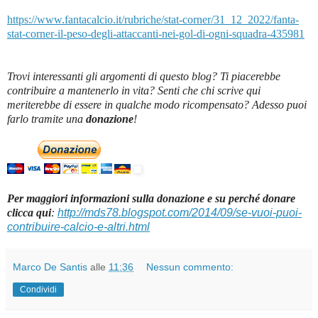
https://www.fantacalcio.it/rubriche/stat-corner/31_12_2022/fanta-
stat-corner-il-peso-degli-attaccanti-nei-gol-di-ogni-squadra-435981
Trovi interessanti gli argomenti di questo blog? Ti piacerebbe
contribuire a mantenerlo in vita? Senti che chi scrive qui
meriterebbe di essere in qualche modo ricompensato? Adesso puoi
farlo tramite una
donazione
!
Per maggiori informazioni sulla donazione e su perché donare
clicca qui
:
http://mds78.blogspot.com/2014/09/se-vuoi-puoi-
contribuire-calcio-e-altri.html
Marco De Santis
alle
11:36
Nessun commento:
Condividi