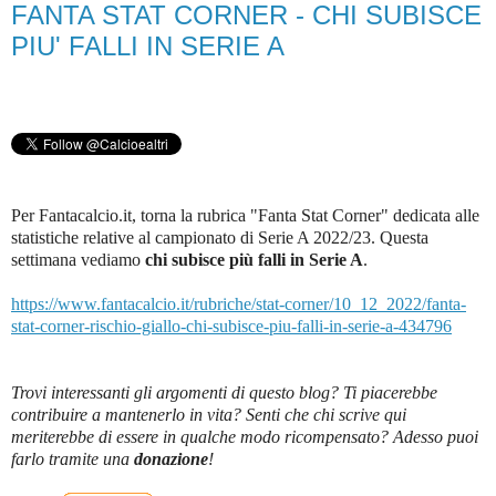
FANTA STAT CORNER - CHI SUBISCE
PIU' FALLI IN SERIE A
Per Fantacalcio.it, torna la rubrica "Fanta Stat Corner" dedicata alle
statistiche relative al campionato di Serie A 2022/23. Questa
settimana vediamo
chi subisce più falli in Serie A
.
https://www.fantacalcio.it/rubriche/stat-corner/10_12_2022/fanta-
stat-corner-rischio-giallo-chi-subisce-piu-falli-in-serie-a-434796
Trovi interessanti gli argomenti di questo blog? Ti piacerebbe
contribuire a mantenerlo in vita? Senti che chi scrive qui
meriterebbe di essere in qualche modo ricompensato? Adesso puoi
farlo tramite una
donazione
!