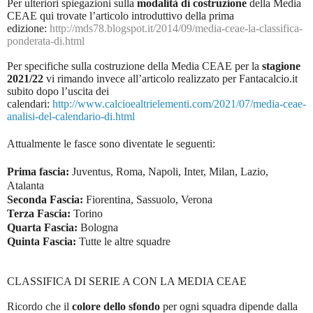
Per ulteriori spiegazioni sulla
modalità di costruzione
della Media
CEAE qui trovate l’articolo introduttivo della prima
edizione:
http://mds78.blogspot.it/2014/09/media-ceae-la-classifica-
ponderata-di.html
Per specifiche sulla costruzione della Media CEAE per la
stagione
2021/22
vi rimando invece all’articolo realizzato per Fantacalcio.it
subito dopo l’uscita dei
calendari:
http://www.calcioealtrielementi.com/2021/07/media-ceae-
analisi-del-calendario-di.html
Attualmente le fasce sono diventate le seguenti:
Prima fascia:
Juventus, Roma, Napoli, Inter, Milan, Lazio,
Atalanta
Seconda Fascia:
Fiorentina, Sassuolo, Verona
Terza Fascia:
Torino
Quarta Fascia:
Bologna
Quinta Fascia:
Tutte le altre squadre
CLASSIFICA DI SERIE A CON LA MEDIA CEAE
Ricordo che il
colore dello sfondo
per ogni squadra dipende dalla