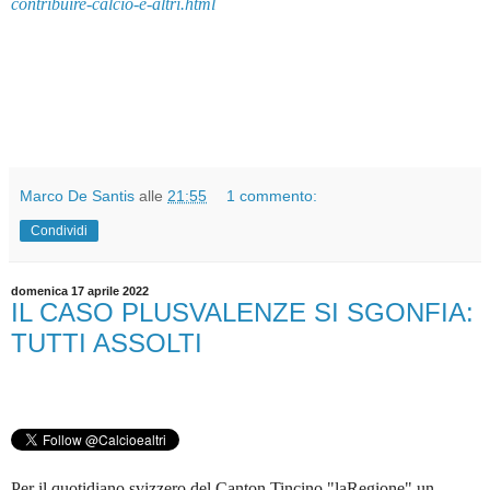
contribuire-calcio-e-altri.html
Marco De Santis
alle
21:55
1 commento:
Condividi
domenica 17 aprile 2022
IL CASO PLUSVALENZE SI SGONFIA:
TUTTI ASSOLTI
Per il quotidiano svizzero del Canton Tincino "laRegione" un