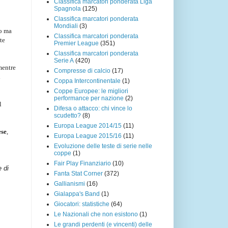
Classifica marcatori ponderata Liga
Spagnola
(125)
Classifica marcatori ponderata
Mondiali
(3)
go ma
Classifica marcatori ponderata
te
Premier League
(351)
Classifica marcatori ponderata
Serie A
(420)
mentre
Compresse di calcio
(17)
l
Coppa Intercontinentale
(1)
Coppe Europee: le migliori
performance per nazione
(2)
l
Difesa o attacco: chi vince lo
scudetto?
(8)
Europa League 2014/15
(11)
ese
,
Europa League 2015/16
(11)
Evoluzione delle teste di serie nelle
coppe
(1)
Fair Play Finanziario
(10)
e di
Fanta Stat Corner
(372)
Gallianismi
(16)
Gialappa's Band
(1)
Giocatori: statistiche
(64)
Le Nazionali che non esistono
(1)
Le grandi perdenti (e vincenti) delle