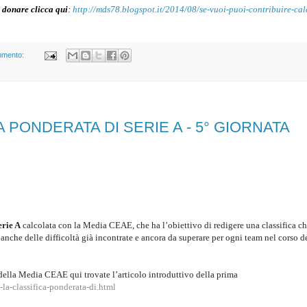
 donare clicca qui
:
http://mds78.blogspot.it/2014/08/se-vuoi-puoi-contribuire-cal
mmento:
A PONDERATA DI SERIE A - 5° GIORNATA
erie A
calcolata con la Media CEAE, che ha l’obiettivo di redigere una classifica c
anche delle difficoltà già incontrate e ancora da superare per ogni team nel corso d
della Media CEAE qui trovate l’articolo introduttivo della prima
la-classifica-ponderata-di.html