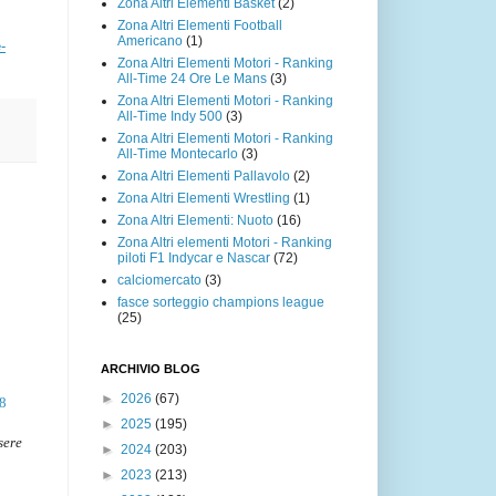
Zona Altri Elementi Basket
(2)
Zona Altri Elementi Football
Americano
(1)
-
Zona Altri Elementi Motori - Ranking
All-Time 24 Ore Le Mans
(3)
Zona Altri Elementi Motori - Ranking
All-Time Indy 500
(3)
Zona Altri Elementi Motori - Ranking
All-Time Montecarlo
(3)
Zona Altri Elementi Pallavolo
(2)
Zona Altri Elementi Wrestling
(1)
Zona Altri Elementi: Nuoto
(16)
Zona Altri elementi Motori - Ranking
piloti F1 Indycar e Nascar
(72)
calciomercato
(3)
fasce sorteggio champions league
(25)
ARCHIVIO BLOG
►
2026
(67)
98
►
2025
(195)
sere
►
2024
(203)
►
2023
(213)