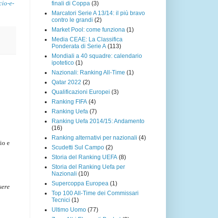
cio-e-
finali di Coppa
(3)
Marcatori Serie A 13/14: il più bravo
contro le grandi
(2)
Market Pool: come funziona
(1)
Media CEAE: La Classifica
Ponderata di Serie A
(113)
Mondiali a 40 squadre: calendario
ipotetico
(1)
Nazionali: Ranking All-Time
(1)
Qatar 2022
(2)
Qualificazioni Europei
(3)
Ranking FIFA
(4)
Ranking Uefa
(7)
Ranking Uefa 2014/15: Andamento
(16)
Ranking alternativi per nazionali
(4)
io e
Scudetti Sul Campo
(2)
Storia del Ranking UEFA
(8)
Storia del Ranking Uefa per
Nazionali
(10)
Supercoppa Europea
(1)
sere
Top 100 All-Time dei Commissari
Tecnici
(1)
Ultimo Uomo
(77)