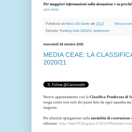
Per maggiori informazioni sulla donazione e su perché
altri.html
Pubblicato da
Marco De Santis
alle
15:17
Nessun co
Etichette:
Ranking Uefa 2020/21: andamento
mercoledì 28 ottobre 2020
MEDIA CEAE: LA CLASSIFIC
2020/21
Nuovo appuntamento con la
Classifica Ponderata di S
tenga conto non solo dei punti fatti da ogni squadra ma 
stagione.
Per ulteriori spiegazioni sulla
modalità di costruzione
edizione:
http://mds78.blogspot.it/2014/09/media-ceae-