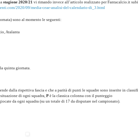
la
stagione 2020/21
vi rimando invece all’articolo realizzato per Fantacalcio.it sub
menti.com/2020/09/media-ceae-analisi-del-calendario-di_3.html
giornata) sono al momento le seguenti:
io, Atalanta
a quinta giornata.
de dalla rispettiva fascia e che a parità di punti le squadre sono inserite in classif
a situazione di ogni squadra,
P
è la classica colonna con il punteggio
 giocate da ogni squadra (su un totale di 17 da disputare nel campionato).