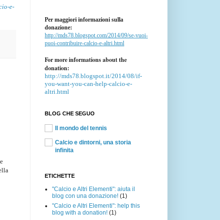
cio-e-
Per maggiori informazioni sulla
donazione:
http://mds78.blogspot.com/2014/09/se-vuoi-
puoi-contribuire-calcio-e-altri.html
For more informations about the
donation:
http://mds78.blogspot.it/2014/08/if-
you-want-you-can-help-calcio-e-
altri.html
BLOG CHE SEGUO
Il mondo del tennis
Calcio e dintorni, una storia
infinita
he
ella
ETICHETTE
"Calcio e Altri Elementi": aiuta il
blog con una donazione!
(1)
"Calcio e Altri Elementi": help this
blog with a donation!
(1)