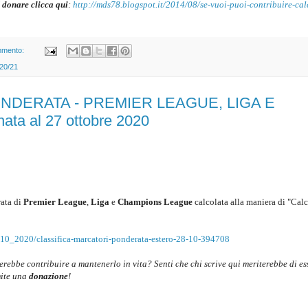
 donare clicca qui
:
http://mds78.blogspot.it/2014/08/se-vuoi-puoi-contribuire-cal
mmento:
020/21
NDERATA - PREMIER LEAGUE, LIGA E
a al 27 ottobre 2020
ata di
Premier League
,
Liga
e
Champions League
c
alcolata alla maniera di "Calc
_10_2020/classifica-marcatori-ponderata-estero-28-10-394708
cerebbe contribuire a mantenerlo in vita? Senti che chi scrive qui meriterebbe di es
mite una
donazione
!