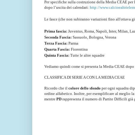
Per specifiche sulla costruzione della Media CEAE per 
dopo l’uscita dei calendari:
http://www.calcioealtriele
Le fasce (che non subiranno variazioni fino all'ottava 
Prima fascia:
Juventus, Roma, Napoli, Inter, Milan, Laz
Seconda Fascia:
Sassuolo, Bologna, Verona
Terza Fascia:
Parma
Quarta Fascia:
Fiorentina
Quinta Fascia:
Tutte le altre squadre
Vediamo quindi come si presenta la Media CEAE dopo l
CLASSIFICA DI SERIE A CON LA MEDIA CEAE
Ricordo che il
colore dello sfondo
per ogni squadra dipen
ordine alfabetico. Inoltre, per esemplificare al meglio l
mentre
PD
rappresenta il numero di Partite Difficili già