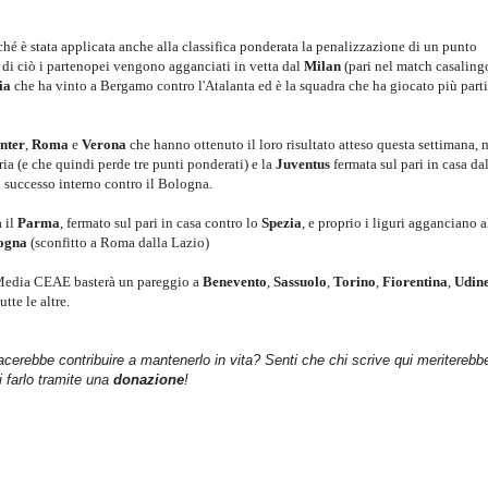
hé è stata applicata anche alla classifica ponderata la penalizzazione di un punto
o di ciò i partenopei vengono agganciati in vetta dal
Milan
(pari nel match casalin
ia
che ha vinto a Bergamo contro l'Atalanta ed è la squadra che ha giocato più parti
Inter
,
Roma
e
Verona
che hanno ottenuto il loro risultato atteso questa settimana, 
ia (e che quindi perde tre punti ponderati) e la
Juventus
fermata sul pari in casa da
 successo interno contro il Bologna.
a il
Parma
, fermato sul pari in casa contro lo
Spezia
, e proprio i liguri agganciano a
ogna
(sconfitto a Roma dalla Lazio)
 Media CEAE basterà un pareggio a
Benevento
,
Sassuolo
,
Torino
,
Fiorentina
,
Udin
utte le altre.
iacerebbe contribuire a mantenerlo in vita? Senti che chi scrive qui meriterebb
farlo tramite una
donazione
!