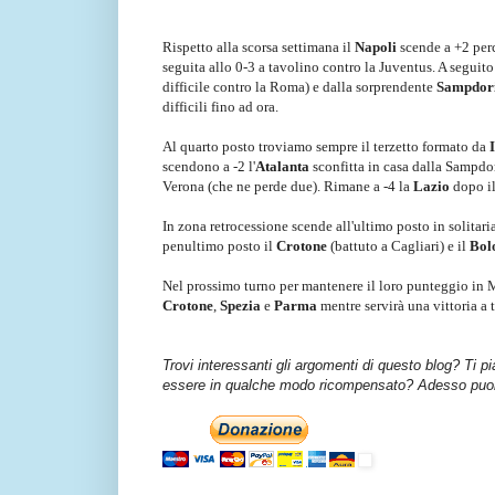
Rispetto alla scorsa settimana il
Napoli
scende a +2 perc
seguita allo 0-3 a tavolino contro la Juventus. A seguit
difficile contro la Roma) e dalla sorprendente
Sampdor
difficili fino ad ora.
Al quarto posto troviamo sempre il terzetto formato da
scendono a -2 l'
Atalanta
sconfitta in casa dalla Sampdor
Verona (che ne perde due). Rimane a -4 la
Lazio
dopo il
In zona retrocessione scende all'ultimo posto in solitari
penultimo posto il
Crotone
(battuto a Cagliari) e il
Bol
Nel prossimo turno per mantenere il loro punteggio in
Crotone
,
Spezia
e
Parma
mentre servirà una vittoria a t
Trovi interessanti gli argomenti di questo blog? Ti p
essere in qualche modo ricompensato? Adesso puoi 