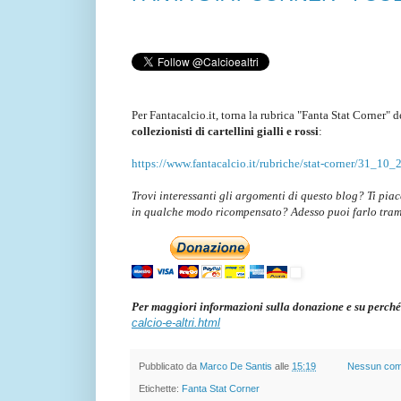
Per Fantacalcio.it, torna la rubrica "Fanta Stat Corner" d
collezionisti di cartellini gialli e rossi
:
https://www.fantacalcio.it/rubriche/stat-corner/31_10_20
Trovi interessanti gli argomenti di questo blog? Ti pia
in qualche modo ricompensato? Adesso puoi farlo tra
Per maggiori informazioni sulla donazione e su perché
calcio-e-altri.html
Pubblicato da
Marco De Santis
alle
15:19
Nessun co
Etichette:
Fanta Stat Corner