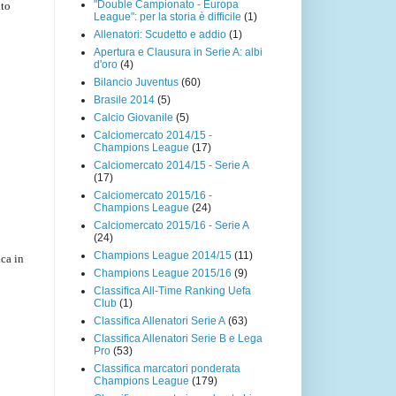
"Double Campionato - Europa
ito
League": per la storia è difficile
(1)
Allenatori: Scudetto e addio
(1)
Apertura e Clausura in Serie A: albi
d'oro
(4)
Bilancio Juventus
(60)
Brasile 2014
(5)
Calcio Giovanile
(5)
Calciomercato 2014/15 -
Champions League
(17)
Calciomercato 2014/15 - Serie A
(17)
Calciomercato 2015/16 -
Champions League
(24)
Calciomercato 2015/16 - Serie A
(24)
Champions League 2014/15
(11)
ica in
Champions League 2015/16
(9)
Classifica All-Time Ranking Uefa
Club
(1)
Classifica Allenatori Serie A
(63)
Classifica Allenatori Serie B e Lega
Pro
(53)
Classifica marcatori ponderata
Champions League
(179)