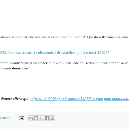
edicata alle statistiche relative al campionato di Serie A.
Questa settimana vediamo 
20/fanta-stat-corner-i-collezionisti-di-cartellini-gialli-e-rossi-394947
cerebbe contribuire a mantenerlo in vita? Senti che chi scrive qui meriterebbe di es
mite una
donazione
!
 donare clicca qui
:
http://mds78.blogspot.com/2014/09/se-vuoi-puoi-contribuire
mmento: