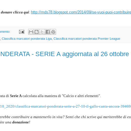
 donare clicca qui
:
http://mds78.blogspot.com/2014/09/se-vuoi-puoi-contribuire
mmento:
,
Classifica marcatori ponderata Liga
,
Classifica marcatori ponderata Premier League
RATA - SERIE A aggiornata al 26 ottobre
ata di
Serie A
c
alcolata alla maniera di "Calcio e altri elementi".
10_2020/classifica-marcatori-ponderata-serie-a-27-10-il-gallo-canta-ancora-3946
cerebbe contribuire a mantenerlo in vita? Senti che chi scrive qui meriterebbe di es
mite una
donazione
!