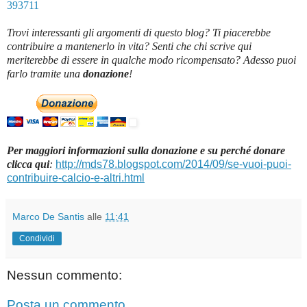
393711
Trovi interessanti gli argomenti di questo blog? Ti piacerebbe
contribuire a mantenerlo in vita? Senti che chi scrive qui
meriterebbe di essere in qualche modo ricompensato? Adesso puoi
farlo tramite una
donazione
!
Per maggiori informazioni sulla donazione e su perché donare
clicca qui
:
http://mds78.blogspot.com/2014/09/se-vuoi-puoi-
contribuire-calcio-e-altri.html
Marco De Santis
alle
11:41
Condividi
Nessun commento:
Posta un commento