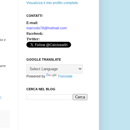
Visualizza il mio profilo completo
CONTATTI
E-mail:
marcods78@hotmail.com
Facebook:
Twitter:
io e
GOOGLE TRANSLATE
sere
Powered by
Translate
CERCA NEL BLOG
-