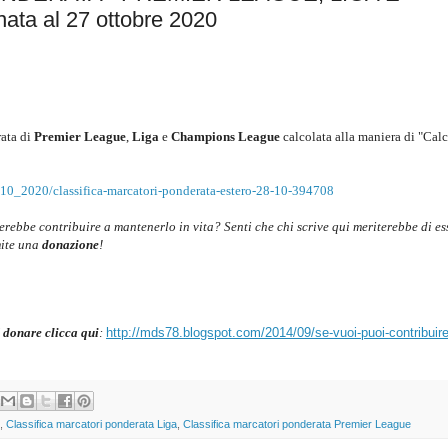
a al 27 ottobre 2020
ata di
Premier League
,
Liga
e
Champions League
c
alcolata alla maniera di "Calc
_10_2020/classifica-marcatori-ponderata-estero-28-10-394708
cerebbe contribuire a mantenerlo in vita? Senti che chi scrive qui meriterebbe di es
mite una
donazione
!
 donare clicca qui
:
http://mds78.blogspot.com/2014/09/se-vuoi-puoi-contribuire
,
Classifica marcatori ponderata Liga
,
Classifica marcatori ponderata Premier League