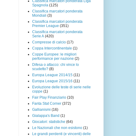
Classifica marcatori ponderata Liga
Spagnola
(125)
Classifica marcatori ponderata
Mondiali
(3)
Classifica marcatori ponderata
Premier League
(351)
Classifica marcatori ponderata
Serie A
(420)
Compresse di calcio
(17)
Coppa Intercontinentale
(1)
Coppe Europee: le migliori
performance per nazione
(2)
Difesa o attacco: chi vince lo
scudetto?
(8)
Europa League 2014/15
(11)
Europa League 2015/16
(11)
Evoluzione delle teste di serie nelle
coppe
(1)
Fair Play Finanziario
(10)
Fanta Stat Corner
(372)
Gallianismi
(16)
Gialappa's Band
(1)
Giocatori: statistiche
(64)
Le Nazionali che non esistono
(1)
Le grandi perdenti (e vincenti) delle