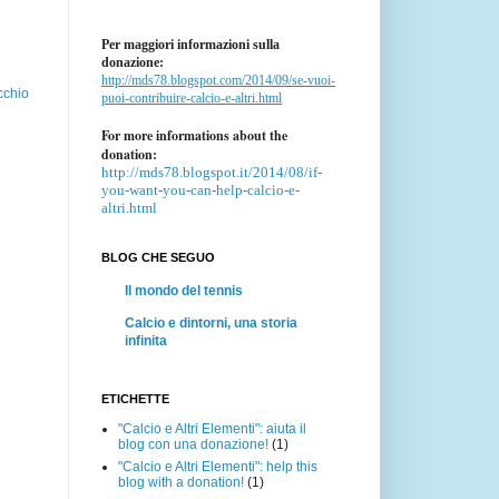
Per maggiori informazioni sulla
donazione:
http://mds78.blogspot.com/2014/09/se-vuoi-
cchio
puoi-contribuire-calcio-e-altri.html
For more informations about the
donation:
http://mds78.blogspot.it/2014/08/if-
you-want-you-can-help-calcio-e-
altri.html
BLOG CHE SEGUO
Il mondo del tennis
Calcio e dintorni, una storia
infinita
ETICHETTE
"Calcio e Altri Elementi": aiuta il
blog con una donazione!
(1)
"Calcio e Altri Elementi": help this
blog with a donation!
(1)