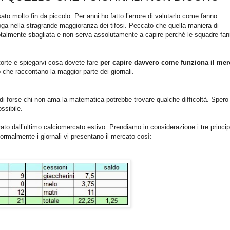
to molto fin da piccolo. Per anni ho fatto l’errore di valutarlo come fanno
 voga nella stragrande maggioranza dei tifosi. Peccato che quella maniera di
 totalmente sbagliata e non serva assolutamente a capire perché le squadre fa
storte e spiegarvi cosa dovete fare
per capire davvero come funziona il mer
lo che raccontano la maggior parte dei giornali.
ndi forse chi non ama la matematica potrebbe trovare qualche difficoltà. Spero 
ossibile.
rato dall’ultimo calciomercato estivo. Prendiamo in considerazione i tre princip
 Normalmente i giornali vi presentano il mercato così: