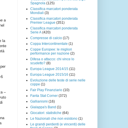
Spagnola
(125)
Classifica marcatori ponderata
Mondiali
(3)
Classifica marcatori ponderata
me a
Premier League
(351)
nel
Classifica marcatori ponderata
Serie A
(420)
Compresse di calcio
(17)
 la
Coppa Intercontinentale
(1)
ente
Coppe Europee: le migliori
età
performance per nazione
(2)
Difesa o attacco: chi vince lo
scudetto?
(8)
 per
Europa League 2014/15
(11)
Europa League 2015/16
(11)
=6
Evoluzione delle teste di serie nelle
coppe
(1)
Fair Play Finanziario
(10)
za –
Fanta Stat Corner
(372)
vuto
Gallianismi
(16)
di
Gialappa's Band
(1)
Giocatori: statistiche
(64)
una
Le Nazionali che non esistono
(1)
a
Le grandi perdenti (e vincenti) delle