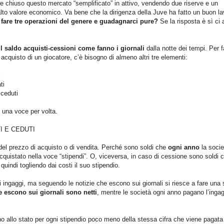
e chiuso questo mercato “semplificato” in attivo, vendendo due riserve e un
alto valore economico. Va bene che la dirigenza della Juve ha fatto un buon la
fare tre operazioni del genere e guadagnarci pure?
Se la risposta è sì ci 
il saldo acquisti-cessioni come fanno i giornali
dalla notte dei tempi. Per f
 acquisto di un giocatore, c’è bisogno di almeno altri tre elementi:
i
ti
 ceduti
 una voce per volta.
I E CEDUTI
el prezzo di acquisto o di vendita. Perché sono soldi che
ogni anno
la socie
quistato nella voce “stipendi”. O, viceversa, in caso di cessione sono soldi 
uindi togliendo dai costi il suo stipendio.
 ingaggi, ma seguendo le notizie che escono sui giornali si riesce a fare una
e escono sui giornali sono netti
, mentre le società ogni anno pagano l’inga
o allo stato per ogni stipendio poco meno della stessa cifra che viene pagata