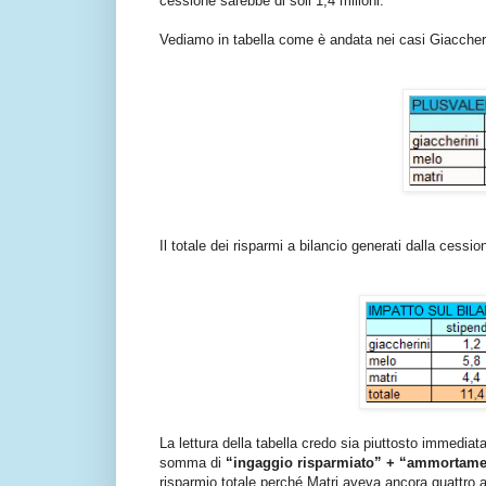
cessione sarebbe di soli 1,4 milioni.
Vediamo in tabella come è andata nei casi Giaccheri
Il totale dei risparmi a bilancio generati dalla cessio
La lettura della tabella credo sia piuttosto immediat
somma di
“ingaggio risparmiato” + “ammortamen
risparmio totale perché Matri aveva ancora quattro an