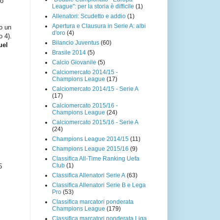
lo
League": per la storia è difficile
(1)
Allenatori: Scudetto e addio
(1)
Apertura e Clausura in Serie A: albi
io un
d'oro
(4)
o 4).
Bilancio Juventus
(60)
uel
Brasile 2014
(5)
Calcio Giovanile
(5)
Calciomercato 2014/15 -
Champions League
(17)
Calciomercato 2014/15 - Serie A
(17)
Calciomercato 2015/16 -
Champions League
(24)
Calciomercato 2015/16 - Serie A
(24)
Champions League 2014/15
(11)
Champions League 2015/16
(9)
Classifica All-Time Ranking Uefa
Club
(1)
5
Classifica Allenatori Serie A
(63)
Classifica Allenatori Serie B e Lega
Pro
(53)
Classifica marcatori ponderata
Champions League
(179)
Classifica marcatori ponderata Liga