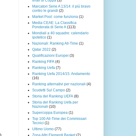
finali di Coppa
(3)
Marcatori Serie A 13/14: il più bravo
contro le grandi
(2)
Market Pool: come funziona
(1)
Media CEAE: La Classifica
Ponderata di Serie A
(113)
Mondiali a 40 squadre: calendario
ipotetico
(1)
Nazionali: Ranking All-Time
(1)
Qatar 2022
(2)
Qualificazioni Europei
(3)
Ranking FIFA
(4)
Ranking Uefa
(7)
Ranking Uefa 2014/15: Andamento
(16)
Ranking alternativi per nazionali
(4)
Scudetti Sul Campo
(2)
Storia del Ranking UEFA
(8)
Storia del Ranking Uefa per
Nazionali
(10)
Supercoppa Europea
(1)
Top 100 All-Time dei Commissari
Tecnici
(1)
Ultimo Uomo
(77)
è
Zona Altri Elementi Basket
(2)