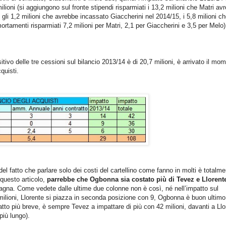
 milioni (si aggiungono sul fronte stipendi risparmiati i 13,2 milioni che Matri av
gli 1,2 milioni che avrebbe incassato Giaccherini nel 2014/15, i 5,8 milioni c
tamenti risparmiati 7,2 milioni per Matri, 2,1 per Giaccherini e 3,5 per Melo)
tivo delle tre cessioni sul bilancio 2013/14 è di 20,7 milioni, è arrivato il mo
quisti.
 fatto che parlare solo dei costi del cartellino come fanno in molti è totalme
 questo articolo,
parrebbe che Ogbonna sia costato più di Tevez e Llorent
pagna. Come vedete dalle ultime due colonne non è così, né nell’impatto sul
 milioni, Llorente si piazza in seconda posizione con 9, Ogbonna è buon ultim
atto più breve, è sempre Tevez a impattare di più con 42 milioni, davanti a Llo
più lungo).