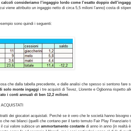
i calcoli consideriamo l’ingaggio lordo come l’esatto doppio dell’ingagg
i viene attribuito un ingaggio netto di circa 5,5 milioni l’anno) costa di stipe
o esempio sono quindi i seguenti:
osa che dalla tabella precedente, e dalle analisi che spesso si sentono fare s
di solo monte ingaggi
i tre acquisti di Tevez, Llorente e Ogbonna rispetto all
ato i conti annuali di ben 12
,2 milioni
.
 ACQUISTATI
tratti dei giocatori acquistati. Perché se è vero che le società hanno bisogno 
ro che nei bilanci (quelli che contano per il tanto temuto Fair Play Finanziario 
 il cui valore subisce un
ammortamento costante
di anno in anno (in realtà è