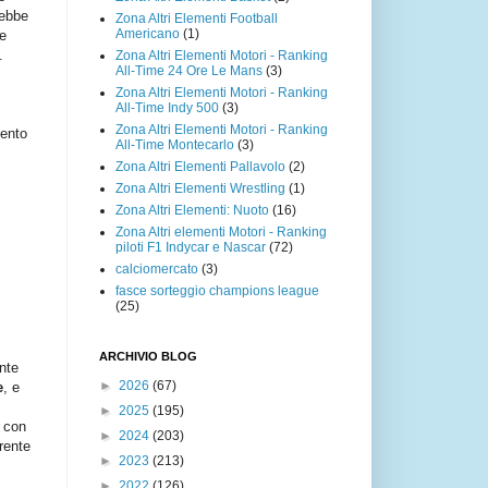
rebbe
Zona Altri Elementi Football
Americano
(1)
he
.
Zona Altri Elementi Motori - Ranking
All-Time 24 Ore Le Mans
(3)
Zona Altri Elementi Motori - Ranking
All-Time Indy 500
(3)
Zona Altri Elementi Motori - Ranking
mento
All-Time Montecarlo
(3)
Zona Altri Elementi Pallavolo
(2)
Zona Altri Elementi Wrestling
(1)
Zona Altri Elementi: Nuoto
(16)
Zona Altri elementi Motori - Ranking
piloti F1 Indycar e Nascar
(72)
calciomercato
(3)
fasce sorteggio champions league
(25)
ARCHIVIO BLOG
nte
►
2026
(67)
e
, e
►
2025
(195)
o con
►
2024
(203)
rente
►
2023
(213)
►
2022
(126)