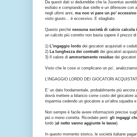
Da questi dati si dedurrebbe che la Juventus avrebb
esiliato e comprando due stelle e un difensore con 
negli ultimi anni,
ma non vi pare un po’ eccessivo 
visto giusto… è eccessivo. E sbagliato.
Questo perché
nessuna società di calcio calcola 
un calcolo più corretto non basta sapere il prezzo di
1)
L’ingaggio lordo
dei giocatori acquistati e cedut
2)
La lunghezza dei contratti
dei giocatori acquista
3) Il valore di
ammortamento residuo
dei giocatori
Visto che le cose si complicano un po’, analizziamo
L’INGAGGIO LORDO DEI GIOCATORI ACQUISTAT
E’ un dato fondamentale, probabilmente più ancora d
dovrà mettere a bilancio come costo del giocatore ac
risparmia cedendo un giocatore a un’altra squadra e q
Non sempre è facile avere informazioni precise sugli
più o meno corretta. Ricordate però:
gli ingaggi ch
lordo (
al netto vanno aggiunte le tasse
).
In questo momento storico, le società italiane pagan