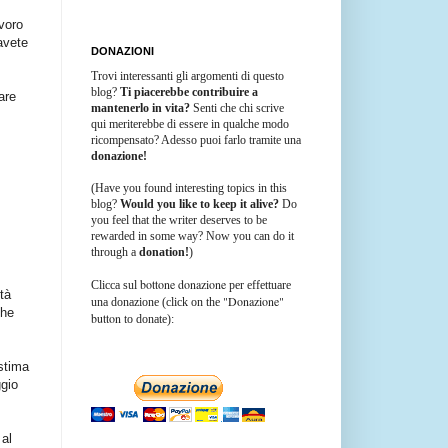
voro
avete
DONAZIONI
Trovi interessanti gli argomenti di questo
blog?
Ti piacerebbe contribuire a
are
mantenerlo in vita?
Senti che chi scrive
qui meriterebbe di essere in qualche modo
ricompensato? Adesso puoi farlo tramite una
donazione!
(Have you found interesting topics in this
blog?
Would you like to keep it alive?
Do
you feel that the writer deserves to be
rewarded in some way? Now you can do it
through a
donation!
)
bottone donazione
Clicca sul
per effettuare
tà
"Donazione"
una donazione (click on the
che
button
to donate):
 stima
ggio
 al