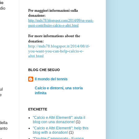
io
ndio
Per maggiori informazioni sulla
donazione:
http://mds78.blogspot.com/2014/09/se-vuoi-
puoi-contribuire-calcio-e-altri.html
For more informations about the
donation:
http://mds78.blogspot.it/2014/08/if-
you-want-you-can-help-calcio-e-
altri.html
BLOG CHE SEGUO
Il mondo del tennis
Calcio e dintorni, una storia
ul
infinita
e
ETICHETTE
"Calcio e Altri Elementi": aiuta il
blog con una donazione!
(1)
della
"Calcio e Altri Elementi": help this
tanto
blog with a donation!
(1)
"Double Campionato - Europa