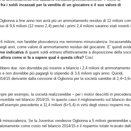
fra i soldi incassati per la vendita di un giocatore e il suo valore di
e, Ogbonna a fine anno non avrà più un ammortamento residuo di 12 milioni co
 di 9,6 milioni (12 meno 2,4) perché i primi 2,4 milioni saranno stati inseriti 
9,6 milioni, non farebbe plusvalenza ma nemmeno minusvalenza. Incasserebbe
negli anni, come valore di ammortamento residuo del giocatore. E’ quindi evid
ome indicativa
di quanti soldi entrano effettivamente a disposizione della soci
 allora come si fa a sapere qual è questa cifra?
Così:
rebbero due: non dovrebbe più inserire a bilancio i 2,4 milioni di ammortamento
e non dovrebbe più pagargli lo stipendio di 3,6 milioni ogni anno. Quindi,
 2014/15 derivante dalla cessione di Ogbonna per la società sarebbe di 2,4+3,6
e per esempio, la società realizzerebbe – per i motivi descritti in preceden
inseribile nel bilancio 2014/15. In questo caso il miglioramento sul bilancio do
ll’esempio precedente a 11,4 milioni (6+5,4) in virtù degli stessi risparmi ma 
 di minusvalenza. Se la Juventus vendesse Ogbonna a 5 milioni genererebbe 
gatoriamente come costo nel bilancio 2014/15 e il risparmio totale ricavato dall