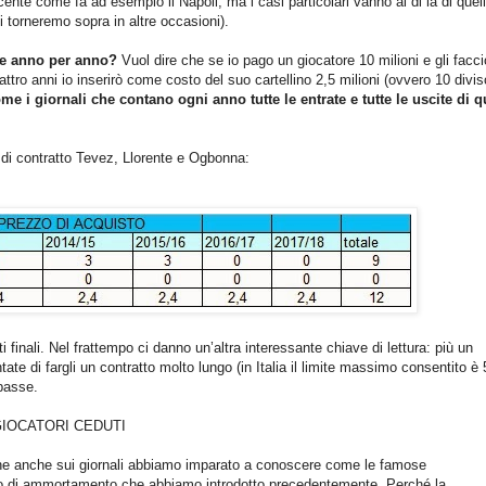
te come fa ad esempio il Napoli, ma i casi particolari vanno al di là di quel
i torneremo sopra in altre occasioni).
te anno per anno?
Vuol dire che se io pago un giocatore 10 milioni e gli facc
ttro anni io inserirò come costo del suo cartellino 2,5 milioni
(ovvero 10 divis
e i giornali che contano ogni anno tutte le entrate e tutte le uscite di q
di contratto Tevez, Llorente e Ogbonna:
 finali. Nel frattempo ci danno un’altra interessante chiave di lettura: più un
ate di fargli un contratto molto lungo (in Italia il limite massimo consentito è 
basse.
GIOCATORI CEDUTI
 che anche sui giornali abbiamo imparato a conoscere come le famose
cetto di ammortamento che abbiamo introdotto precedentemente. Perché la