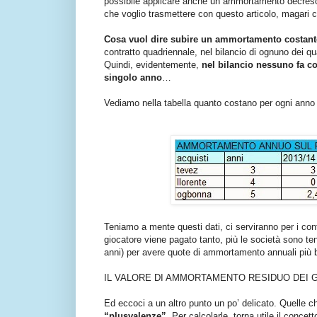
possibile applicare anche un ammortamento decrescen
che voglio trasmettere con questo articolo, magari c
Cosa vuol dire subire un ammortamento costan
contratto quadriennale, nel bilancio di ognuno dei qua
Quindi, evidentemente,
nel bilancio nessuno fa com
singolo anno
…
Vediamo nella tabella quanto costano per ogni anno 
Teniamo a mente questi dati, ci serviranno per i conti
giocatore viene pagato tanto, più le società sono tent
anni) per avere quote di ammortamento annuali più 
IL VALORE DI AMMORTAMENTO RESIDUO DEI 
Ed eccoci a un altro punto un po’ delicato. Quelle
“plusvalenze”
. Per calcolarle, torna utile il con