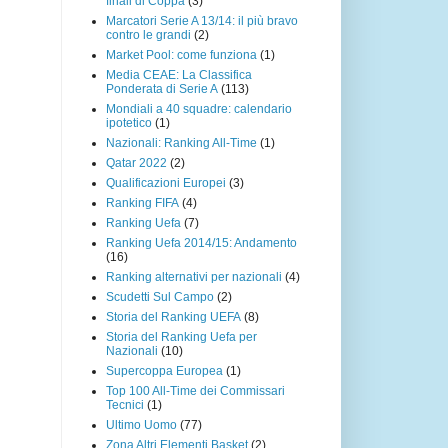
finali di Coppa
(3)
Marcatori Serie A 13/14: il più bravo
contro le grandi
(2)
Market Pool: come funziona
(1)
Media CEAE: La Classifica
Ponderata di Serie A
(113)
Mondiali a 40 squadre: calendario
ipotetico
(1)
Nazionali: Ranking All-Time
(1)
Qatar 2022
(2)
Qualificazioni Europei
(3)
Ranking FIFA
(4)
Ranking Uefa
(7)
Ranking Uefa 2014/15: Andamento
(16)
Ranking alternativi per nazionali
(4)
Scudetti Sul Campo
(2)
Storia del Ranking UEFA
(8)
Storia del Ranking Uefa per
Nazionali
(10)
Supercoppa Europea
(1)
Top 100 All-Time dei Commissari
Tecnici
(1)
Ultimo Uomo
(77)
Zona Altri Elementi Basket
(2)