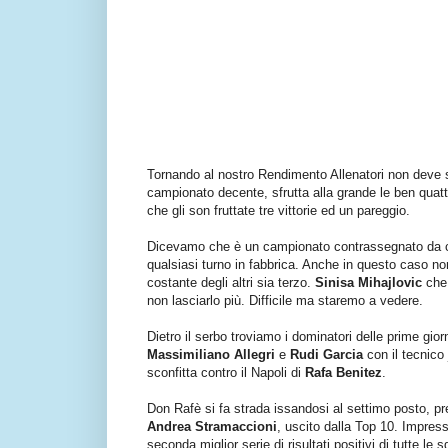
Tornando al nostro Rendimento Allenatori non deve 
campionato decente, sfrutta alla grande le ben quattro
che gli son fruttate tre vittorie ed un pareggio.
Dicevamo che è un campionato contrassegnato da cont
qualsiasi turno in fabbrica. Anche in questo caso n
costante degli altri sia terzo.
Sinisa Mihajlovic
che 
non lasciarlo più. Difficile ma staremo a vedere.
Dietro il serbo troviamo i dominatori delle prime giorn
Massimiliano Allegri
e
Rudi Garcia
con il tecnico
sconfitta contro il Napoli di
Rafa Benitez
.
Don Rafè si fa strada issandosi al settimo posto, 
Andrea Stramaccioni
, uscito dalla Top 10. Impres
seconda miglior serie di risultati positivi di tutte l