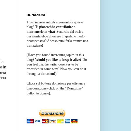
DONAZIONI
Trovi interessanti gli argomenti di questo
blog?
Ti piacerebbe contribuire a
mantenerlo in vita?
Senti che chi scrive
qui meriterebbe di essere in qualche modo
ricompensato? Adesso puoi farlo tramite una
donazione!
(Have you found interesting topics in this
blog?
Would you like to keep it alive?
Do
lla
you feel that the writer deserves to be
o in
rewarded in some way? Now you can do it
avia
through a
donation!
)
anno
bottone donazione
Clicca sul
per effettuare
"Donazione"
una donazione (click on the
button
to donate):