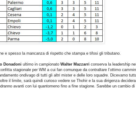
he e spesso la mancanza di rispetto che stampa e tifosi gli tributano.
to Donadoni
ultimo in campionato
Walter Mazzarri
conserva la leadership ne
sconfitta stagionale per WM a cui fan comunque da contraltare l’ottimo cammin
andamento ondivago di tutti gli altri mister e delle loro squadre. Dicevamo tutt
 oltre il limite, sarà quindi curioso vedere se Thohir e la sua dirigenza decider
andranno avanti con lui quantomeno fino a fine stagione. Sarebbe un cambio di