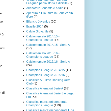
League": per la storia è difficile
(1)
Allenatori: Scudetto e addio
(1)
o.
Apertura e Clausura in Serie A: albi
d'oro
(4)
sei
Bilancio Juventus
(60)
Brasile 2014
(5)
Calcio Giovanile
(5)
2-0.
Calciomercato 2014/15 -
Champions League
(17)
Calciomercato 2014/15 - Serie A
unti
(17)
Calciomercato 2015/16 -
Champions League
(24)
Calciomercato 2015/16 - Serie A
(24)
do
Champions League 2014/15
(11)
Champions League 2015/16
(9)
Classifica All-Time Ranking Uefa
Club
(1)
Classifica Allenatori Serie A
(63)
e di
Classifica Allenatori Serie B e Lega
Pro
(53)
Classifica marcatori ponderata
Champions League
(179)
Classifica marcatori ponderata Liga