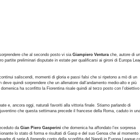
sorprendere che al secondo posto vi sia
Giampiero Ventura
che, autore di u
 partite preliminari disputate in estate per qualificarsi ai gironi di Europa Le
inui saliscendi, momenti di gloria e passi falsi che si ripetono a mò di un
on deve quindi sorprendere che un allenatore dall’andamento medio-alto e più
domenica ha sconfitto la Fiorentina risale quindi al terzo posto con l’obiettivo
ate e, ancora oggi, naturali favoriti alla vittoria finale. Stiamo parlando di
 juventino che questa settimana precede il francese della Roma, caduto in un
preceduto da
Gian Piero Gasperini
che domenica ha affondato l’ex sorpresa
sionante lo stato di forma e risultati di Gasp e del suo Genoa che al momento 
e squadre di serie A (tenendo conto della sconfitta del Napoli in Europa League c