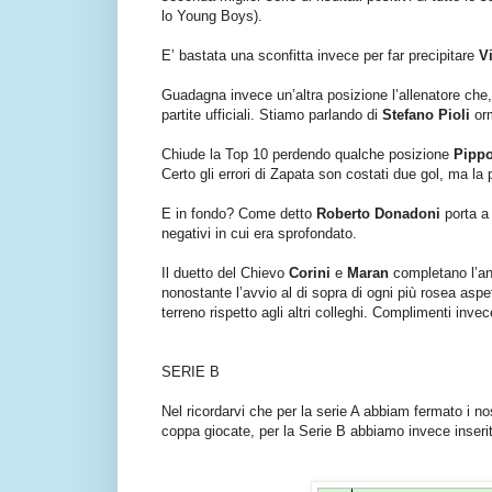
lo Young Boys).
E’ bastata una sconfitta invece per far precipitare
V
Guadagna invece un’altra posizione l’allenatore che, r
partite ufficiali. Stiamo parlando di
Stefano Pioli
orm
Chiude la Top 10 perdendo qualche posizione
Pippo
Certo gli errori di Zapata son costati due gol, ma la
E in fondo? Come detto
Roberto Donadoni
porta a 
negativi in cui era sprofondato.
Il duetto del Chievo
Corini
e
Maran
completano l’an
nonostante l’avvio al di sopra di ogni più rosea aspe
terreno rispetto agli altri colleghi. Complimenti inve
SERIE B
Nel ricordarvi che per la serie A abbiam fermato i no
coppa giocate, per la Serie B abbiamo invece inserito