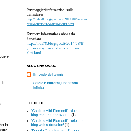
Per maggiori informazioni sulla
donazione:
http://mds78.blogspot.com/2014/09/se-vuoi-
puoi-contribuire-calcio-e-altri.html
For more informations about the
donation:
http://mds78.blogspot.it/2014/08/if-
you-want-you-can-help-calcio-e-
n
altri.html
ague e
BLOG CHE SEGUO
Il mondo del tennis
 di
Calcio e dintorni, una storia
infinita
ETICHETTE
a
"Calcio e Altri Elementi": aiuta il
blog con una donazione!
(1)
"Calcio e Altri Elementi": help this
ha la
blog with a donation!
(1)
ontro
"Double Campionato - Europa