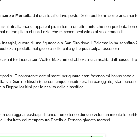
incenzo Montella
dal quarto all’ottavo posto. Soliti problemi, solito andament
isultati alla mano, appare il più in forma di tutti, tanto che non perde da ben 
ai ottimo pilota di una Lazio che risponde benissimo ai suoi comandi.
 Inzaghi
, autore di una figuraccia a San Siro dove il Palermo lo ha sconfitto 
 pochezza prodotta nel gioco e nelle palle gol è pura colpa rossonera.
casa il testacoda con Walter Mazzarri ed abbozza una risalita dall’abisso di p
tipodio. E nonostante complimenti per quanto stan facendo ed hanno fatto e
ttativa,
Sarri
e
Bisoli
(che comunque lunedì sera ha pareggiato) stan perden
ce a
Beppe Iachini
per la risalita della classifica.
stri conteggi ai posticipi di lunedì, omettendo dunque volontariamente le partit
 il risultato del recupero tra Entella e Ternana giocato martedì.