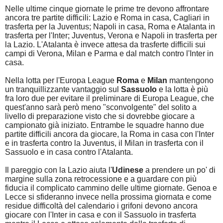
Nelle ultime cinque giornate le prime tre devono affrontare
ancora tre partite difficili: Lazio e Roma in casa, Cagliari in
trasferta per la Juventus; Napoli in casa, Roma e Atalanta in
trasferta per l'Inter; Juventus, Verona e Napoli in trasferta per
la Lazio. L'Atalanta è invece attesa da trasferte difficili sui
campi di Verona, Milan e Parma e dal match contro l'Inter in
casa.
Nella lotta per l'Europa League
Roma
e
Milan
mantengono
un tranquillizzante vantaggio sul
Sassuolo
e la lotta è più
fra loro due per evitare il preliminare di Europa League, che
quest'anno sarà però meno "sconvolgente" del solito a
livello di preparazione visto che si dovrebbe giocare a
campionato già iniziato. Entrambe le squadre hanno due
partite difficili ancora da giocare, la Roma in casa con l'Inter
e in trasferta contro la Juventus, il Milan in trasferta con il
Sassuolo e in casa contro l'Atalanta.
Il pareggio con la Lazio aiuta l'
Udinese
a prendere un po' di
margine sulla zona retrocessione e a guardare con più
fiducia il complicato cammino delle ultime giornate. Genoa e
Lecce si sfideranno invece nella prossima giornata e come
residue difficoltà del calendario i grifoni devono ancora
giocare con l'Inter in casa e con il Sassuolo in trasferta