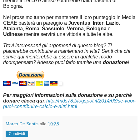
mentre il Lecce e atteso solamente dalla trasferta di
Bologna.
Nel prossimo turno per mantenere il loro punteggio in Media
CEAE basterà un pareggio a
Juventus
,
Inter
,
Lazio
,
Atalanta
,
Roma
,
Sassuolo
,
Verona
,
Bologna
e
Udinese
mentre servirà una vittoria a tutte le altre.
Trovi interessanti gli argomenti di questo blog? Ti
piacerebbe contribuire a mantenerlo in vita? Senti che chi
scrive qui meriterebbe di essere in qualche modo
ricompensato? Adesso puoi farlo tramite una
donazione
!
Per maggiori informazioni sulla donazione e su perché
donare clicca qui
:
http://mds78.blogspot.it/2014/08/se-vuoi-
puoi-contribuire-calcio-e-altri.html
Marco De Santis
alle
10:38
Condividi