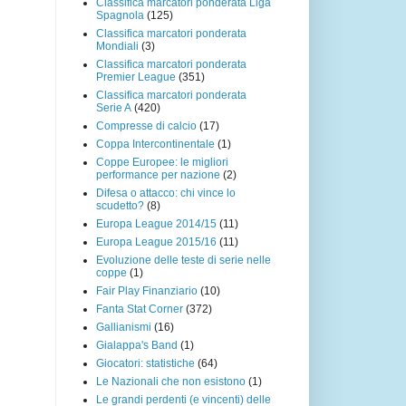
Classifica marcatori ponderata Liga
Spagnola
(125)
Classifica marcatori ponderata
Mondiali
(3)
Classifica marcatori ponderata
Premier League
(351)
Classifica marcatori ponderata
Serie A
(420)
Compresse di calcio
(17)
Coppa Intercontinentale
(1)
Coppe Europee: le migliori
performance per nazione
(2)
Difesa o attacco: chi vince lo
scudetto?
(8)
Europa League 2014/15
(11)
Europa League 2015/16
(11)
Evoluzione delle teste di serie nelle
coppe
(1)
Fair Play Finanziario
(10)
Fanta Stat Corner
(372)
Gallianismi
(16)
Gialappa's Band
(1)
Giocatori: statistiche
(64)
Le Nazionali che non esistono
(1)
Le grandi perdenti (e vincenti) delle