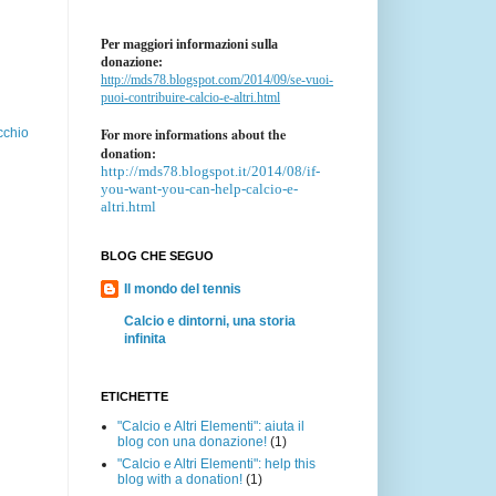
Per maggiori informazioni sulla
donazione:
http://mds78.blogspot.com/2014/09/se-vuoi-
puoi-contribuire-calcio-e-altri.html
For more informations about the
cchio
donation:
http://mds78.blogspot.it/2014/08/if-
you-want-you-can-help-calcio-e-
altri.html
BLOG CHE SEGUO
Il mondo del tennis
Calcio e dintorni, una storia
infinita
ETICHETTE
"Calcio e Altri Elementi": aiuta il
blog con una donazione!
(1)
"Calcio e Altri Elementi": help this
blog with a donation!
(1)