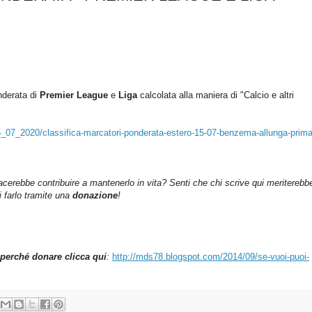
nderata di
Premier League
e
Liga
c
alcolata alla maniera di "Calcio e altri
15_07_2020/classifica-marcatori-ponderata-estero-15-07-benzema-allunga-prima
iacerebbe contribuire a mantenerlo in vita? Senti che chi scrive qui meriterebb
farlo tramite una
donazione
!
perché donare clicca qui
:
http://mds78.blogspot.com/2014/09/se-vuoi-puoi-