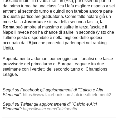
l’assalto finale. Il Levadia Tallinn (Est), pur essendo partito
dal primo turno, ha una classifica Uefa migliore rispetto a sei
entranti al secondo turno e quindi non farebbe ancora parte
di questa particolare graduatoria. Come fatto notare già un
mese fa, la
Juventus
è sicura della seconda fascia, la
Roma
può ambire al massimo a salire in terza fascia e il
Napoli
invece non ha chance di salire in seconda (visto che
l'ultimo posto disponibile è nella migliore delle ipotesi
occupato dall'
Ajax
che precede i partenopei nel ranking
Uefa).
Appuntamento a domani pomeriggio con l’analisi e le fasce
provvisorie del primo turno di Europa League e fra due
settimane con i verdetti del secondo turno di Champions
League.
Segui su Facebook gli aggiornamenti di "Calcio e Altri
Elementi":
https://www.facebook.com/calcioealtrielementi2
Segui su Twitter gli aggiornamenti di "Calcio e Altri
Elementi":
https://twitter.com/Calcioealtri