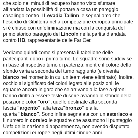
che solo nei minuti di recupero hanno visto sfumare
all’andata la possibilità di portare a casa un pareggio
casalingo contro il
Levadia Tallinn
, e segnaliamo che
l’esordio di Gibilterra nella competizione europea principale
si è chiuso con un’eliminazione ma con la conquista del
primo storico pareggio
del
Lincoln
nella partita d’andata
contro
HB
, rappresentante delle Far Oer.
Vediamo quindi come si presenta il tabellone delle
partecipanti dopo il primo turno. Le squadre sono suddivise
in base al rispettivo turno di partenza, mentre il colore dello
sfondo varia a seconda del turno raggiunto (e diventa
bianco
nel momento in cui un team viene eliminato).
Inoltre,
occhio al significato dei colori legato alle posizioni: le
squadre ancora in gara che se arrivano alla fase a gironi
hanno diritto a essere teste di serie avranno lo sfondo della
posizione color
“oro”
, quelle destinate alla seconda
fascia
“argento”
, alla terza
“bronzo”
e alla
quarta
“bianco”
. Sono infine segnalate con un
asterisco
e
il numero in
corsivo
le squadre che assumono il punteggio
Uefa della nazione d’appartenenza, non avendo disputato
competizioni europee negli ultimi cinque anni.