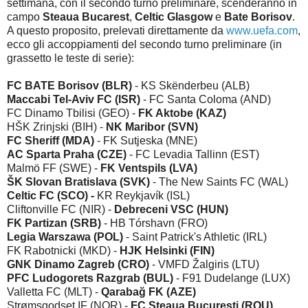
settimana, con il secondo turno preliminare, scenderanno in
campo
Steaua Bucarest
,
Celtic Glasgow
e
Bate Borisov
.
A questo proposito, prelevati direttamente da
www.uefa.com
,
ecco gli accoppiamenti del secondo turno preliminare (in
grassetto le teste di serie):
FC BATE Borisov (BLR)
- KS Skënderbeu (ALB)
Maccabi Tel-Aviv FC (ISR)
- FC Santa Coloma (AND)
FC Dinamo Tbilisi (GEO) -
FK Aktobe (KAZ)
HŠK Zrinjski (BIH) -
NK Maribor (SVN)
FC Sheriff (MDA)
- FK Sutjeska (MNE)
AC Sparta Praha (CZE)
- FC Levadia Tallinn (EST)
Malmö FF (SWE) -
FK Ventspils (LVA)
ŠK Slovan Bratislava (SVK)
- The New Saints FC (WAL)
Celtic FC (SCO)
-
KR Reykjavík (ISL)
Cliftonville FC (NIR) -
Debreceni VSC (HUN)
FK Partizan (SRB)
- HB Tórshavn (FRO)
Legia Warszawa (POL)
- Saint Patrick's Athletic (IRL)
FK Rabotnicki (MKD) -
HJK Helsinki (FIN)
GNK Dinamo Zagreb (CRO)
- VMFD Žalgiris (LTU)
PFC Ludogorets Razgrab (BUL)
- F91 Dudelange (LUX)
Valletta FC (MLT) -
Qarabağ FK (AZE)
Strømsgodset IF (NOR) -
FC Steaua Bucureşti (ROU)