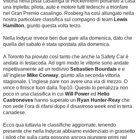
vittoria nella pista casalinga di Hockenheim portando a casa
una tripletta: pilota, auto e motore tutti tedeschi a trionfare
nel Gran Premio casalingo. Rosberg ha così allungato nella
nostra particolare classifica sul compagno di team
Lewis
Hamilton
, giunto questa volta terzo.
Nella Indycar invece ben due gare alla domenica, dato che
quella del sabato è stata spostata alla domenica.
A Toronto ha piovuto così tanto che anche la Safety Car è
andata in testacoda. Ad ogni modo le vittorie sono andate
rispettivamente ad un redivivo
Sebastien Bourdais
e e
all’inglese
Mike Conway
, giunto alla seconda vittoria
stagionale. L’inglese pare non avere una via di mezzo. O
vince o finisce fuori dalla Top10. Questo lo penalizza non
poco in una classifica in cui
Will Power
ed
Helio
Castroneves
hanno superato un
Ryan Hunter-Reay
che
non vede l’ora di rifarsi dopo il disastroso week end in terra
canadese.
Ecco qua tuttavia le classifiche aggiornate, tenendo
presente che nella Indycar abbiamo evidenziato in grassetto
i piloti che sulla carta possono ancora giungere primi nel