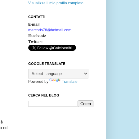
Visualizza il mio profilo completo
CONTATTI
E-mail:
marcods78@hotmail.com
Facebook:
Twitter:
GOOGLE TRANSLATE
Powered by
Translate
i
CERCA NEL BLOG
 è
mo ed