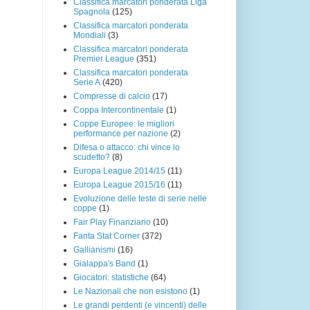
Classifica marcatori ponderata Liga
Spagnola
(125)
Classifica marcatori ponderata
Mondiali
(3)
Classifica marcatori ponderata
Premier League
(351)
Classifica marcatori ponderata
Serie A
(420)
Compresse di calcio
(17)
Coppa Intercontinentale
(1)
Coppe Europee: le migliori
performance per nazione
(2)
Difesa o attacco: chi vince lo
scudetto?
(8)
Europa League 2014/15
(11)
Europa League 2015/16
(11)
Evoluzione delle teste di serie nelle
coppe
(1)
Fair Play Finanziario
(10)
Fanta Stat Corner
(372)
Gallianismi
(16)
Gialappa's Band
(1)
Giocatori: statistiche
(64)
Le Nazionali che non esistono
(1)
Le grandi perdenti (e vincenti) delle