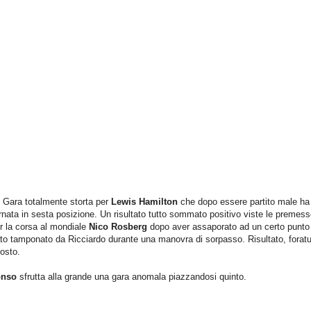
. Gara totalmente storta per
Lewis Hamilton
che dopo essere partito male ha
iornata in sesta posizione. Un risultato tutto sommato positivo viste le premes
er la corsa al mondiale
Nico Rosberg
dopo aver assaporato ad un certo punto
tato tamponato da Ricciardo durante una manovra di sorpasso. Risultato, foratu
posto.
onso
sfrutta alla grande una gara anomala piazzandosi quinto.