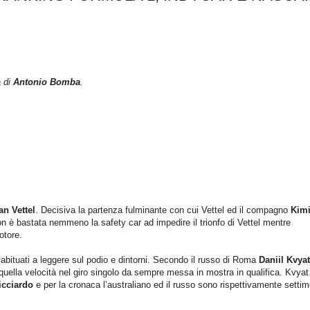
a di
Antonio Bomba
.
an Vettel
. Decisiva la partenza fulminante con cui Vettel ed il compagno
Kim
 è bastata nemmeno la safety car ad impedire il trionfo di Vettel mentre
otore.
abituati a leggere sul podio e dintorni. Secondo il russo di Roma
Daniil Kvyat
 quella velocità nel giro singolo da sempre messa in mostra in qualifica. Kvyat
icciardo
e per la cronaca l’australiano ed il russo sono rispettivamente setti