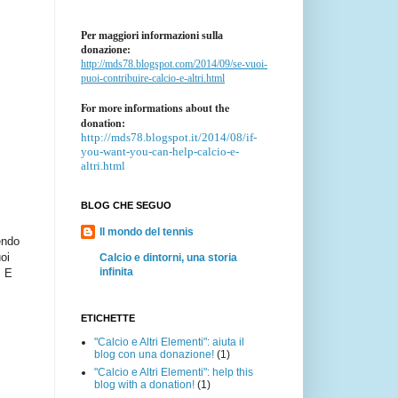
Per maggiori informazioni sulla
donazione:
http://mds78.blogspot.com/2014/09/se-vuoi-
puoi-contribuire-calcio-e-altri.html
For more informations about the
donation:
http://mds78.blogspot.it/2014/08/if-
you-want-you-can-help-calcio-e-
altri.html
BLOG CHE SEGUO
Il mondo del tennis
endo
oi
Calcio e dintorni, una storia
infinita
. E
ETICHETTE
"Calcio e Altri Elementi": aiuta il
blog con una donazione!
(1)
"Calcio e Altri Elementi": help this
blog with a donation!
(1)