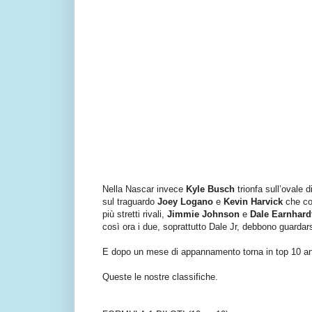
Nella Nascar invece
Kyle Busch
trionfa sull’ovale 
sul traguardo
Joey Logano
e
Kevin Harvick
che col
più stretti rivali,
Jimmie Johnson
e
Dale Earnhardt
così ora i due, soprattutto Dale Jr, debbono guardars
E dopo un mese di appannamento torna in top 10 
Queste le nostre classifiche.