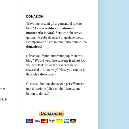
DONAZIONI
Trovi interessanti gli argomenti di questo
blog?
Ti piacerebbe contribuire a
mantenerlo in vita?
Senti che chi scrive
qui meriterebbe di essere in qualche modo
ricompensato? Adesso puoi farlo tramite una
donazione!
(Have you found interesting topics in this
blog?
Would you like to keep it alive?
Do
you feel that the writer deserves to be
rewarded in some way? Now you can do it
through a
donation!
)
bottone donazione
Clicca sul
per effettuare
"Donazione"
una donazione (click on the
se e
button
to donate):
ra e