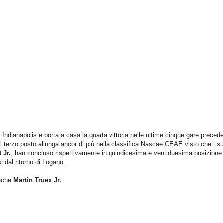
di Indianapolis e porta a casa la quarta vittoria nelle ultime cinque gare preced
 terzo posto allunga ancor di più nella classifica Nascae CEAE visto che i su
 Jr.
, han concluso rispettivamente in quindicesima e ventiduesima posizione
i dal ritorno di Logano.
anche
Martin Truex Jr.