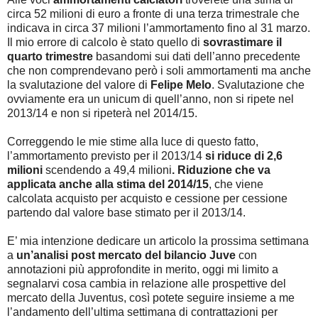
circa 52 milioni di euro a fronte di una terza trimestrale che
indicava in circa 37 milioni l’ammortamento fino al 31 marzo.
Il mio errore di calcolo è stato quello di
sovrastimare il
quarto trimestre
basandomi sui dati dell’anno precedente
che non comprendevano però i soli ammortamenti ma anche
la svalutazione del valore di
Felipe Melo
. Svalutazione che
ovviamente era un unicum di quell’anno, non si ripete nel
2013/14 e non si ripeterà nel 2014/15.
Correggendo le mie stime alla luce di questo fatto,
l’ammortamento previsto per il 2013/14
si riduce di 2,6
milioni
scendendo a 49,4 milioni
. Riduzione che va
applicata anche alla stima del 2014/15
, che viene
calcolata acquisto per acquisto e cessione per cessione
partendo dal valore base stimato per il 2013/14.
E’ mia intenzione dedicare un articolo la prossima settimana
a
un’analisi post mercato del bilancio Juve
con
annotazioni più approfondite in merito, oggi mi limito a
segnalarvi cosa cambia in relazione alle prospettive del
mercato della Juventus, così potete seguire insieme a me
l’andamento dell’ultima settimana di contrattazioni per