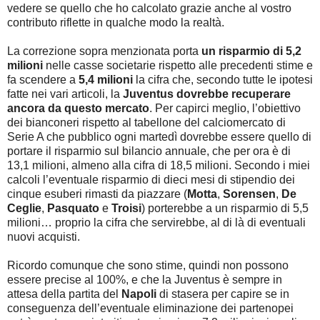
vedere se quello che ho calcolato grazie anche al vostro
contributo riflette in qualche modo la realtà.
La correzione sopra menzionata porta
un risparmio di 5,2
milioni
nelle casse societarie rispetto alle precedenti stime e
fa scendere a
5,4 milioni
la cifra che, secondo tutte le ipotesi
fatte nei vari articoli, la
Juventus dovrebbe recuperare
ancora da questo mercato
. Per capirci meglio, l’obiettivo
dei bianconeri rispetto al tabellone del calciomercato di
Serie A che pubblico ogni martedì dovrebbe essere quello di
portare il risparmio sul bilancio annuale, che per ora è di
13,1 milioni, almeno alla cifra di 18,5 milioni. Secondo i miei
calcoli l’eventuale risparmio di dieci mesi di stipendio dei
cinque esuberi rimasti da piazzare (
Motta
,
Sorensen
,
De
Ceglie
,
Pasquato
e
Troisi
) porterebbe a un risparmio di 5,5
milioni… proprio la cifra che servirebbe, al di là di eventuali
nuovi acquisti.
Ricordo comunque che sono stime, quindi non possono
essere precise al 100%, e che la Juventus è sempre in
attesa della partita del
Napoli
di stasera per capire se in
conseguenza dell’eventuale eliminazione dei partenopei