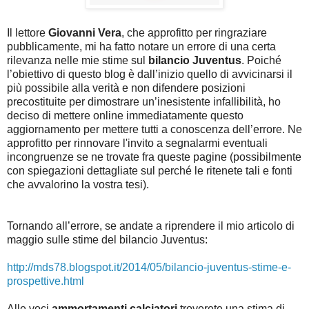
Il lettore
Giovanni Vera
, che approfitto per ringraziare
pubblicamente, mi ha fatto notare un errore di una certa
rilevanza nelle mie stime sul
bilancio Juventus
. Poiché
l’obiettivo di questo blog è dall’inizio quello di avvicinarsi il
più possibile alla verità e non difendere posizioni
precostituite per dimostrare un’inesistente infallibilità, ho
deciso di mettere online immediatamente questo
aggiornamento per mettere tutti a conoscenza dell’errore. Ne
approfitto per rinnovare l'invito a segnalarmi eventuali
incongruenze se ne trovate fra queste pagine (possibilmente
con spiegazioni dettagliate sul perché le ritenete tali e fonti
che avvalorino la vostra tesi).
Tornando all’errore, se andate a riprendere il mio articolo di
maggio sulle stime del bilancio Juventus:
http://mds78.blogspot.it/2014/05/bilancio-juventus-stime-e-
prospettive.html
Alle voci
ammortamenti calciatori
troverete una stima di