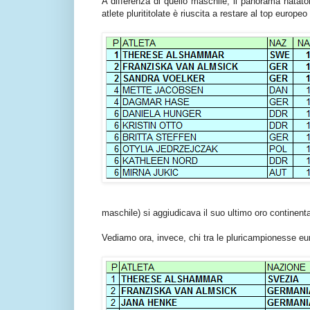
A differenza di quello maschile, il panorama natat
atlete plurititolate è riuscita a restare al top europe
maschile) si aggiudicava il suo ultimo oro continenta
Vediamo ora, invece, chi tra le pluricampionesse europ