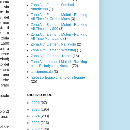
biamo
Zona Altri Elementi Football
lo sia
Americano
(1)
tti in
Zona Altri Elementi Motori - Ranking
7 del
All-Time 24 Ore Le Mans
(3)
) non
Zona Altri Elementi Motori - Ranking
to il
All-Time Indy 500
(3)
do a
Zona Altri Elementi Motori - Ranking
toria
All-Time Montecarlo
(3)
i 1500
Zona Altri Elementi Pallavolo
(2)
vane a
Zona Altri Elementi Wrestling
(1)
esente
Zona Altri Elementi: Nuoto
(16)
zioni)
Zona Altri elementi Motori - Ranking
to del
piloti F1 Indycar e Nascar
(72)
empre
calciomercato
(3)
 una
fasce sorteggio champions league
a che
(25)
ato
ARCHIVIO BLOG
diale
►
2026
(67)
►
2025
(195)
olo 2)
►
2024
(203)
rana.
►
2023
(213)
odio è
►
2022
(126)