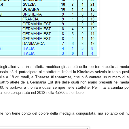
 allori vinti in staffetta modifica gli assetti della top ten rispetto al meda
sibilità di partecipare alle staffette. Infatti la
Klockova
scivola in terza pos
bile a 18 ori totali, e
Therese Alshammar
, che può vantare un numero di a
uattro atlete della Germania Est (tre delle quali non erano presenti nel meda
’80, le portava a trionfare quasi sempre nelle staffette. Per l’Italia cambia po
all’oro conquistato nel 2012 nella 4x200 stile libero
.
che non tiene conto del colore della medaglia conquistata, ma soltanto del 