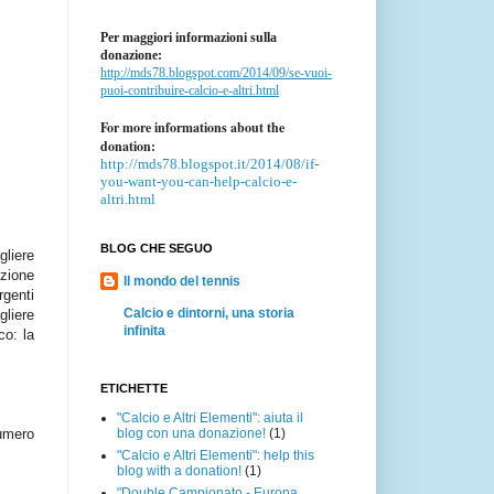
Per maggiori informazioni sulla
donazione:
http://mds78.blogspot.com/2014/09/se-vuoi-
puoi-contribuire-calcio-e-altri.html
For more informations about the
donation:
http://mds78.blogspot.it/2014/08/if-
you-want-you-can-help-calcio-e-
altri.html
BLOG CHE SEGUO
gliere
izione
Il mondo del tennis
rgenti
Calcio e dintorni, una storia
gliere
infinita
co: la
ETICHETTE
"Calcio e Altri Elementi": aiuta il
blog con una donazione!
(1)
numero
"Calcio e Altri Elementi": help this
blog with a donation!
(1)
"Double Campionato - Europa