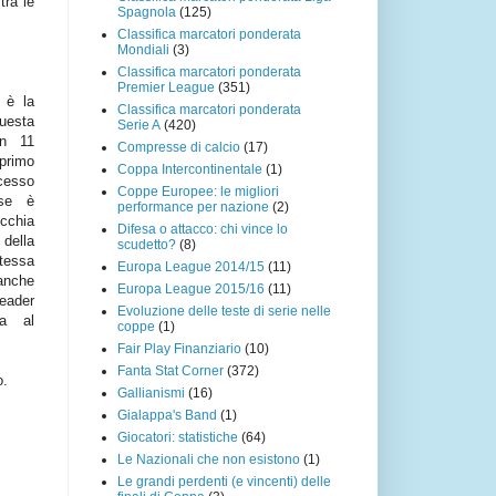
tra le
Spagnola
(125)
Classifica marcatori ponderata
Mondiali
(3)
Classifica marcatori ponderata
Premier League
(351)
r
è la
Classifica marcatori ponderata
questa
Serie A
(420)
en 11
Compresse di calcio
(17)
 primo
Coppa Intercontinentale
(1)
esso
Coppe Europee: le migliori
ese è
performance per nazione
(2)
chia
Difesa o attacco: chi vince lo
della
scudetto?
(8)
tessa
Europa League 2014/15
(11)
anche
Europa League 2015/16
(11)
eader
Evoluzione delle teste di serie nelle
ca al
coppe
(1)
Fair Play Finanziario
(10)
Fanta Stat Corner
(372)
o.
Gallianismi
(16)
Gialappa's Band
(1)
Giocatori: statistiche
(64)
Le Nazionali che non esistono
(1)
Le grandi perdenti (e vincenti) delle