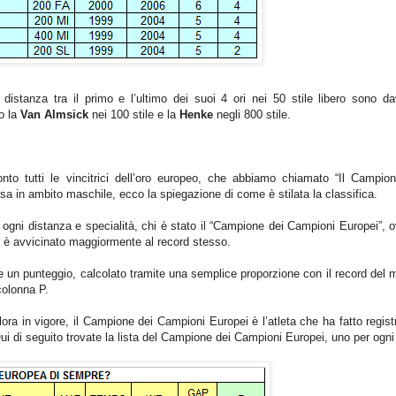
istanza tra il primo e l’ultimo dei suoi 4 ori nei 50 stile libero sono d
no la
Van Almsick
nei 100 stile e la
Henke
negli 800 stile.
to tutti le vincitrici dell’oro europeo, che abbiamo chiamato “Il Campio
a in ambito maschile, ecco la spiegazione di come è stilata la classifica.
 ogni distanza e specialità, chi è stato il “Campione dei Campioni Europei”, 
si è avvicinato maggiormente al record stesso.
nale un punteggio, calcolato tramite una semplice proporzione con il record del
 colonna P.
ra in vigore, il Campione dei Campioni Europei è l’atleta che ha fatto registr
 Qui di seguito trovate la lista del Campione dei Campioni Europei, uno per ogni