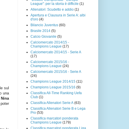
League": per la storia è difficile
(1)
Allenatori: Scudetto e addio
(1)
Apertura e Clausura in Serie A: albi
d'oro
(4)
Bilancio Juventus
(60)
Brasile 2014
(5)
Calcio Giovanile
(5)
Calciomercato 2014/15 -
Champions League
(17)
Calciomercato 2014/15 - Serie A
(17)
Calciomercato 2015/16 -
Champions League
(24)
Calciomercato 2015/16 - Serie A
(24)
Champions League 2014/15
(11)
Champions League 2015/16
(9)
le sul
Classifica All-Time Ranking Uefa
to una
Club
(1)
:
Nina
Classifica Allenatori Serie A
(63)
 poter
Classifica Allenatori Serie B e Lega
Pro
(53)
Classifica marcatori ponderata
Champions League
(179)
Classifica marcatori ponderata Liga