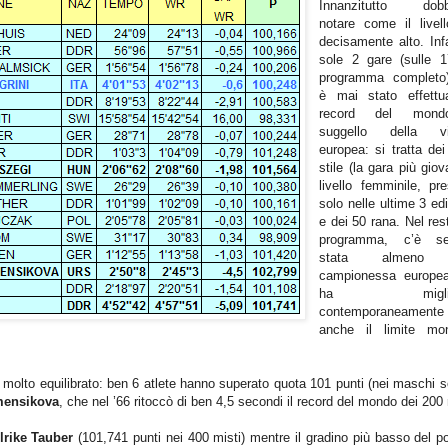
Innanzitutto dob
notare come il livel
decisamente alto. Infa
sole 2 gare (sulle 1
programma completo
è mai stato effettua
record del mon
suggello della vit
europea: si tratta de
stile (la gara più gio
livello femminile, pr
solo nelle ultime 3 edi
e dei 50 rana. Nel res
programma, c’è s
stata almeno
campionessa europe
ha miglior
contemporaneamente
anche il limite mon
ia molto equilibrato: ben 6 atlete hanno superato quota 101 punti (nei maschi s
mensikova
, che nel ’66 ritoccò di ben 4,5 secondi il record del mondo dei 200 
lrike Tauber
(101,741 punti nei 400 misti) mentre il gradino più basso del p