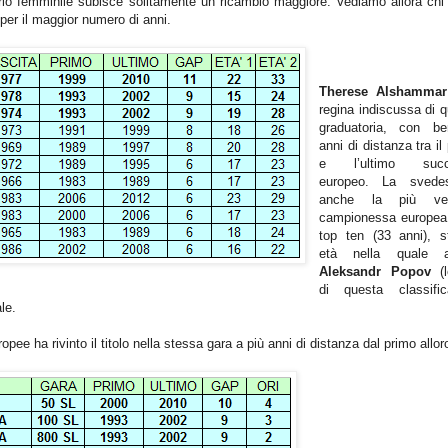
orio femminile subisce solitamente un ricambio maggiore. Vediamo allora chi 
o per il maggior numero di anni.
Therese Alshamma
regina indiscussa di 
graduatoria, con b
anni di distanza tra il
e l’ultimo succ
europeo. La sved
anche la più vec
campionessa europea 
top ten (33 anni), s
età nella quale 
Aleksandr Popov
(l
di questa classifi
le.
ee ha rivinto il titolo nella stessa gara a più anni di distanza dal primo allor