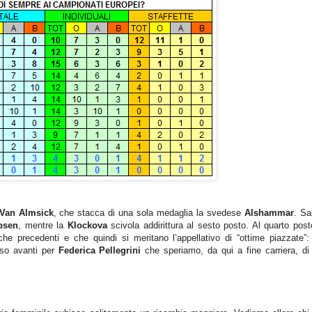
 Van Almsick
, che stacca di una sola medaglia la svedese
Alshammar
. Sa
bsen
, mentre la
Klockova
scivola addirittura al sesto posto. Al quarto pos
che precedenti e che quindi si meritano l’appellativo di “ottime piazzate”
sso avanti per
Federica Pellegrini
che speriamo, da qui a fine carriera, di