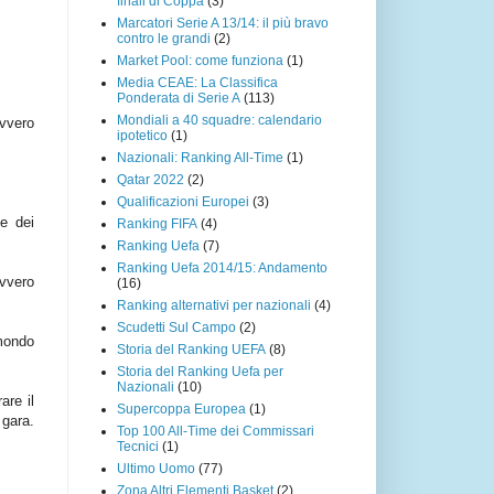
finali di Coppa
(3)
Marcatori Serie A 13/14: il più bravo
contro le grandi
(2)
Market Pool: come funziona
(1)
Media CEAE: La Classifica
Ponderata di Serie A
(113)
Mondiali a 40 squadre: calendario
avvero
ipotetico
(1)
Nazionali: Ranking All-Time
(1)
Qatar 2022
(2)
Qualificazioni Europei
(3)
ne dei
Ranking FIFA
(4)
Ranking Uefa
(7)
Ranking Uefa 2014/15: Andamento
ovvero
(16)
Ranking alternativi per nazionali
(4)
Scudetti Sul Campo
(2)
 mondo
Storia del Ranking UEFA
(8)
Storia del Ranking Uefa per
Nazionali
(10)
are il
Supercoppa Europea
(1)
 gara.
Top 100 All-Time dei Commissari
Tecnici
(1)
Ultimo Uomo
(77)
Zona Altri Elementi Basket
(2)