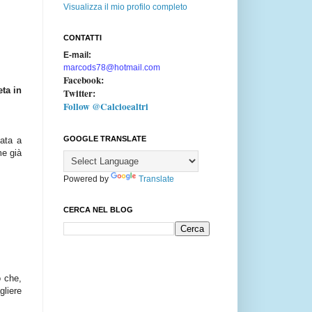
Visualizza il mio profilo completo
CONTATTI
E-mail:
marcods78@hotmail.com
Facebook:
eta in
Twitter:
Follow @Calcioealtri
GOOGLE TRANSLATE
tata a
me già
Powered by
Translate
CERCA NEL BLOG
o che,
gliere