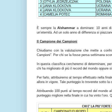
È sempre la
Alshammar
a dominare: 10 anni di d
un’eternità. Ad un solo anno di differenza si piazza
Il Campione dei Campioni
Chiudiamo con la valutazione che mette a confron
Campioni”. Per chi se la fosse persa settimana scors
In questa classifica cercheremo di determinare, per
chi ha migliorato di più il record del mondo oppure 
Per farlo, attribuiremo al tempo effettuato nella fi
allora in vigore. Tale punteggio lo troverete sotto la
Attribuendo 100 punti al tempo record del mondo allo
punteggio migliore nella finale in cui ha vinto l’oro.