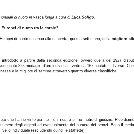
mondiali di nuoto in vasca lunga a cura di
Luca Soligo
.
i Europei di nuoto tra le corsie?
i Europei di nuoto continua alla scoperta, questa settimana, della
migliore atl
 introdotto a partire dalla seconda edizione, ovvero quella del 1927 dispu
assegnate 325 medaglie d’oro individuali, vinte da 167 nuotatrici diverse. Co
nesse è la migliore di sempre attraverso quattro diverse classifiche:
lete che hanno vinto più titoli, è il nostro primo metro di giudizio. Ricordiam
el numero degli argenti ed eventualmente del numero dei bronzi. Ecco il meda
ivello individuale (escludendo quindi le staffette).