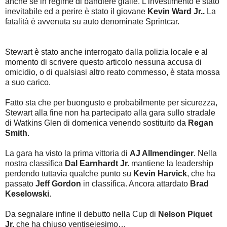
anche se in regime di bandiere gialle. L’investimento è stato
inevitabile ed a perire è stato il giovane
Kevin Ward Jr..
La
fatalità è avvenuta su auto denominate Sprintcar.
Stewart è stato anche interrogato dalla polizia locale e al
momento di scrivere questo articolo nessuna accusa di
omicidio, o di qualsiasi altro reato commesso, è stata mossa
a suo carico.
Fatto sta che per buongusto e probabilmente per sicurezza,
Stewart alla fine non ha partecipato alla gara sullo stradale
di Watkins Glen di domenica venendo sostituito da
Regan
Smith
.
La gara ha visto la prima vittoria di
AJ Allmendinger
. Nella
nostra classifica
Dal Earnhardt Jr.
mantiene la leadership
perdendo tuttavia qualche punto su
Kevin Harvick
, che ha
passato
Jeff Gordon
in classifica. Ancora attardato
Brad
Keselowski
.
Da segnalare infine il debutto nella Cup di
Nelson Piquet
Jr.
che ha chiuso ventiseiesimo…