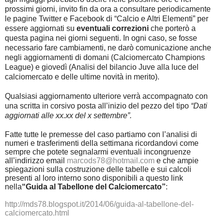
prossimi giorni, invito fin da ora a consultare periodicamente
le pagine Twitter e Facebook di “Calcio e Altri Elementi” per
essere aggiornati su
eventuali correzioni
che porterò a
questa pagina nei giorni seguenti. In ogni caso, se fosse
necessario fare cambiamenti, ne darò comunicazione anche
negli aggiornamenti di domani (Calciomercato Champions
League) e giovedì (Analisi del bilancio Juve alla luce del
calciomercato e delle ultime novità in merito).
Qualsiasi aggiornamento ulteriore verrà accompagnato con
una scritta in corsivo posta all’inizio del pezzo del tipo
“Dati
aggiornati alle xx.xx del x settembre”.
Fatte tutte le premesse del caso partiamo con l’analisi di
numeri e trasferimenti della settimana ricordandovi come
sempre che potete segnalarmi eventuali incongruenze
all’indirizzo email
marcods78@hotmail.com
e che ampie
spiegazioni sulla costruzione delle tabelle e sui calcoli
presenti al loro interno sono disponibili a questo link
nella
“Guida al Tabellone del Calciomercato”
:
http://mds78.blogspot.it/2014/06/guida-al-tabellone-del-
calciomercato.html