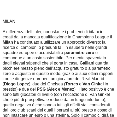
MILAN
A differenza dell’Inter, nonostante i problemi di bilancio
creati dalla mancata qualificazione in Champions League il
Milan
ha continuato a utilizzare un approccio diverso: la
ricerca di campioni o presunti tali in esubero nelle grandi
squadre europee e acquistabili a
parametro zero
o
comunque a un costo sostenibile. Per niente spaventato
dagli elevati stipendi che si porta in casa,
Galliani
guarda il
bicchiere mezzo pieno dell’acquisto gratuito o a parametro
zero e acquista in questo modo, grazie ai suoi ottimi rapporti
con le dirigenze europee, un giocatore del Real Madrid
(
Diego Lopez
), due del Chelsea (
Torres
e
Van Ginkel
in
prestito) e due del
PSG
(
Alex
e
Menez
). Il lato positivo è che
sono tutti giocatori di livello (con l’eccezione di Van Ginkel
che è più di prospettiva e reduce da un lungo infortunio),
quello negativo è che sono a tutti gli effetti stati considerati
dai loro club scarti dei quali liberarsi al più presto a costo di
non intascare un euro o una sterlina. Solo il campo ci dirà se