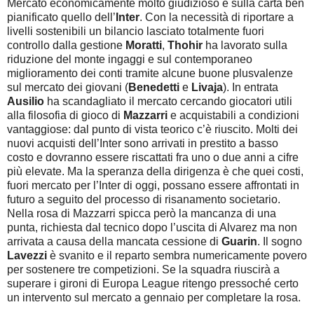
Mercato economicamente molto giudizioso e sulla carta ben
pianificato quello dell’
Inter
. Con la necessità di riportare a
livelli sostenibili un bilancio lasciato totalmente fuori
controllo dalla gestione
Moratti
,
Thohir
ha lavorato sulla
riduzione del monte ingaggi e sul contemporaneo
miglioramento dei conti tramite alcune buone plusvalenze
sul mercato dei giovani (
Benedetti
e
Livaja
). In entrata
Ausilio
ha scandagliato il mercato cercando giocatori utili
alla filosofia di gioco di
Mazzarri
e acquistabili a condizioni
vantaggiose: dal punto di vista teorico c’è riuscito. Molti dei
nuovi acquisti dell’Inter sono arrivati in prestito a basso
costo e dovranno essere riscattati fra uno o due anni a cifre
più elevate. Ma la speranza della dirigenza è che quei costi,
fuori mercato per l’Inter di oggi, possano essere affrontati in
futuro a seguito del processo di risanamento societario.
Nella rosa di Mazzarri spicca però la mancanza di una
punta, richiesta dal tecnico dopo l’uscita di Alvarez ma non
arrivata a causa della mancata cessione di
Guarin
. Il sogno
Lavezzi
è svanito e il reparto sembra numericamente povero
per sostenere tre competizioni. Se la squadra riuscirà a
superare i gironi di Europa League ritengo pressoché certo
un intervento sul mercato a gennaio per completare la rosa.