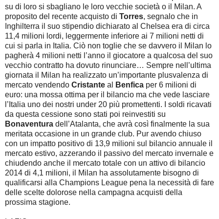
su di loro si sbagliano le loro vecchie società o il Milan. A
proposito del recente acquisto di
Torres
, segnalo che in
Inghilterra il suo stipendio dichiarato al Chelsea era di circa
11,4 milioni lordi, leggermente inferiore ai 7 milioni netti di
cui si parla in Italia. Ciò non toglie che se davvero il Milan lo
pagherà 4 milioni netti l’anno il giocatore a qualcosa del suo
vecchio contratto ha dovuto rinunciare… Sempre nell’ultima
giornata il Milan ha realizzato un’importante plusvalenza di
mercato vendendo
Cristante
al
Benfica
per 6 milioni di
euro: una mossa ottima per il bilancio ma che vede lasciare
l’Italia uno dei nostri under 20 più promettenti. I soldi ricavati
da questa cessione sono stati poi reinvestiti su
Bonaventura
dell’Atalanta, che avrà così finalmente la sua
meritata occasione in un grande club. Pur avendo chiuso
con un impatto positivo di 13,9 milioni sul bilancio annuale il
mercato estivo, azzerando il passivo del mercato invernale e
chiudendo anche il mercato totale con un attivo di bilancio
2014 di 4,1 milioni, il Milan ha assolutamente bisogno di
qualificarsi alla Champions League pena la necessità di fare
delle scelte dolorose nella campagna acquisti della
prossima stagione.