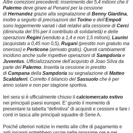
Altre correzioni precedenti:
inserimento dei 5,4 milioni che il
Palermo
deve girare al Penarol per la cessione
di
Hernandez
grazie alla segnalazione di
Benny Giardina
,
inoltre a seguito di precisazioni del
Torino
e dell'
Empoli
sono leggermente variati i dati relativi alla cessione di
Cerci
(diminuita del 5% per il contributo di solidarietà) e delle
operazioni
Regini
(venduto a 1,4 e non 1,5 milioni),
Laurini
(acquistato a 0,45 non 0,5),
Rugani
(prestito non gratuito ma
oneroso) e
Perticone
(arrivato gratis). Questi cambiamenti
incidono anche sulle rispettive operazioni di
Sampdoria
e
Juventus
. U
fficializzazione dell'acquisto di Joao Silva da
parte del
Palermo
. I
nserita la cessione in prestito
di
Campana
della
Sampdoria
su segnalazione di
Matteo
Scaldaferri
. Corretto il bilancio del
Sassuolo
che è per
anno solare e non per stagione sportiva.
Ieri sera si è ufficialmente chiuso il
calciomercato estivo
nei principali paesi europei. E’ giunto il momento di
presentare la tabella “definitiva” di acquisti e cessioni e fare i
conti in tasca alle principali squadre di Serie A.
Poiché ulteriori notizie in merito alle cifre di pagamento e
agli ingaggi potrebbero uscire nelle prossime ore e nei