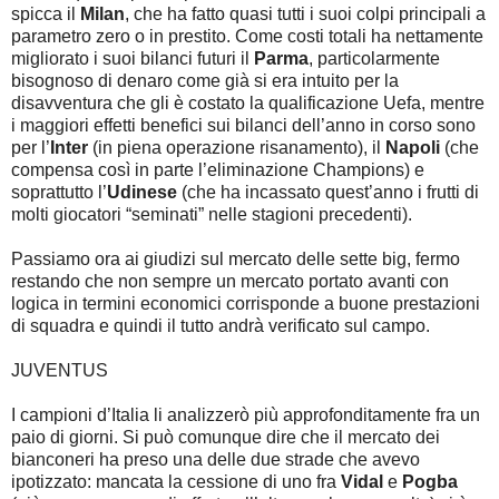
spicca il
Milan
, che ha fatto quasi tutti i suoi colpi principali a
parametro zero o in prestito. Come costi totali ha nettamente
migliorato i suoi bilanci futuri il
Parma
, particolarmente
bisognoso di denaro come già si era intuito per la
disavventura che gli è costato la qualificazione Uefa, mentre
i maggiori effetti benefici sui bilanci dell’anno in corso sono
per l’
Inter
(in piena operazione risanamento), il
Napoli
(che
compensa così in parte l’eliminazione Champions) e
soprattutto l’
Udinese
(che ha incassato quest’anno i frutti di
molti giocatori “seminati” nelle stagioni precedenti).
Passiamo ora ai giudizi sul mercato delle sette big, fermo
restando che non sempre un mercato portato avanti con
logica in termini economici corrisponde a buone prestazioni
di squadra e quindi il tutto andrà verificato sul campo.
JUVENTUS
I campioni d’Italia li analizzerò più approfonditamente fra un
paio di giorni. Si può comunque dire che il mercato dei
bianconeri ha preso una delle due strade che avevo
ipotizzato: mancata la cessione di uno fra
Vidal
e
Pogba