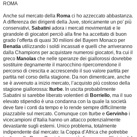
ROMA
Anche sul mercato della
Roma
ci ho azzeccato abbastanza.
A differenza dei dirigenti della Juve, storicamente un po’ più
conservativi,
Sabatini
adora i mercati movimentati e le
girandole di giocatori perciò alla fine ha accettato di buon
grado l’offerta di quasi 30 milioni del Bayern Monaco per
Benatia
utilizzando i soldi incassati e quelli che arriveranno
dalla Champions per acquistare numerosi giocatori, fra cui il
greco
Manolas
che nelle speranze dei giallorossi dovrebbe
sostituire degnamente il marocchino ripercorrendone il
percorso di crescita e accrescendo il suo valore partita per
partita nel corso della stagione. Da non dimenticare, anche
se è avvenuto a inizio mercato, l’acquisto più costoso della
stagione giallorossa:
Iturbe
. In uscita probabilmente
Sabatini si sarebbe liberato volentieri di
Borriello
, ma il suo
elevato stipendio è una condanna con la quale la società
deve fare i conti da tempo e lo rende sempre difficilmente
piazzabile sul mercato. Comunque con Iturbe e
Gervinho
i
vicecampioni d’Italia hanno un attacco potenzialmente
devastante sugli esterni. Unico problema, totalmente
indipendente dal mercato: la Coppa d’Africa che potrebbe