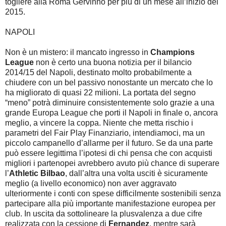
togliere alla Roma Gervinho per più di un mese all’inizio del
2015.
NAPOLI
Non è un mistero: il mancato ingresso in
Champions
League
non è certo una buona notizia per il bilancio
2014/15 del Napoli, destinato molto probabilmente a
chiudere con un bel passivo nonostante un mercato che lo
ha migliorato di quasi 22 milioni. La portata del segno
“meno” potrà diminuire consistentemente solo grazie a una
grande Europa League che porti il Napoli in finale o, ancora
meglio, a vincere la coppa. Niente che metta rischio i
parametri del Fair Play Finanziario, intendiamoci, ma un
piccolo campanello d’allarme per il futuro. Se da una parte
può essere legittima l’ipotesi di chi pensa che con acquisti
migliori i partenopei avrebbero avuto più chance di superare
l’
Athletic Bilbao
, dall’altra una volta usciti è sicuramente
meglio (a livello economico) non aver aggravato
ulteriormente i conti con spese difficilmente sostenibili senza
partecipare alla più importante manifestazione europea per
club. In uscita da sottolineare la plusvalenza a due cifre
realizzata con la cessione di
Fernandez
, mentre sarà