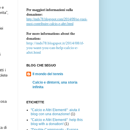
o e
Per maggiori informazioni sulla
rita”,
donazione:
http://mds78.blogspot.com/2014/09/se-vuoi-
puoi-contribuire-calcio-e-altri.html
ei
For more informations about the
donation:
http://mds78.blogspot.it/2014/08/if-
you-want-you-can-help-calcio-e-
altri.html
i
BLOG CHE SEGUO
ti i
Il mondo del tennis
olete
Calcio e dintorni, una storia
infinita
lcosa
ETICHETTE
"Calcio e Altri Elementi": aiuta il
blog con una donazione!
(1)
"Calcio e Altri Elementi": help this
blog with a donation!
(1)
a di
"Double Campionato - Europa