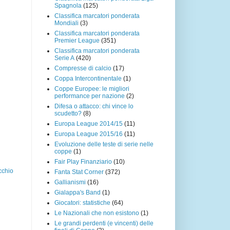
Spagnola
(125)
Classifica marcatori ponderata
Mondiali
(3)
Classifica marcatori ponderata
Premier League
(351)
Classifica marcatori ponderata
Serie A
(420)
Compresse di calcio
(17)
Coppa Intercontinentale
(1)
Coppe Europee: le migliori
performance per nazione
(2)
Difesa o attacco: chi vince lo
scudetto?
(8)
Europa League 2014/15
(11)
Europa League 2015/16
(11)
Evoluzione delle teste di serie nelle
coppe
(1)
Fair Play Finanziario
(10)
cchio
Fanta Stat Corner
(372)
Gallianismi
(16)
Gialappa's Band
(1)
Giocatori: statistiche
(64)
Le Nazionali che non esistono
(1)
Le grandi perdenti (e vincenti) delle