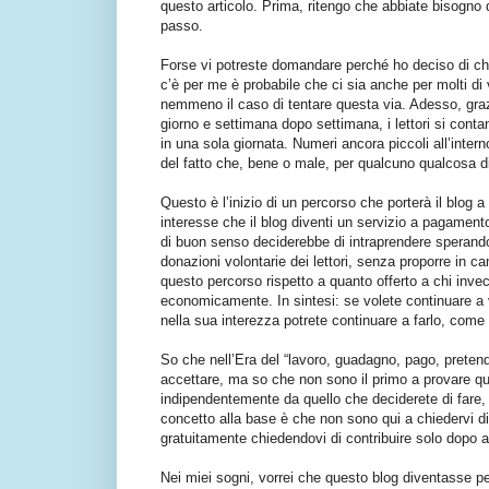
questo articolo. Prima, ritengo che abbiate bisogno 
passo.
Forse vi potreste domandare perché ho deciso di chi
c’è per me è probabile che ci sia anche per molti di 
nemmeno il caso di tentare questa via. Adesso, grazie
giorno e settimana dopo settimana, i lettori si conta
in una sola giornata. Numeri ancora piccoli all’inte
del fatto che, bene o male, per qualcuno qualcosa d
Questo è l’inizio di un percorso che porterà il blog 
interesse che il blog diventi un servizio a pagament
di buon senso deciderebbe di intraprendere sperando
donazioni volontarie dei lettori, senza proporre in c
questo percorso rispetto a quanto offerto a chi inve
economicamente. In sintesi: se volete continuare a v
nella sua interezza potrete continuare a farlo, com
So che nell’Era del “lavoro, guadagno, pago, preten
accettare, ma so che non sono il primo a provare q
indipendentemente da quello che deciderete di fare,
concetto alla base è che non sono qui a chiedervi di
gratuitamente chiedendovi di contribuire solo dopo a
Nei miei sogni, vorrei che questo blog diventasse per