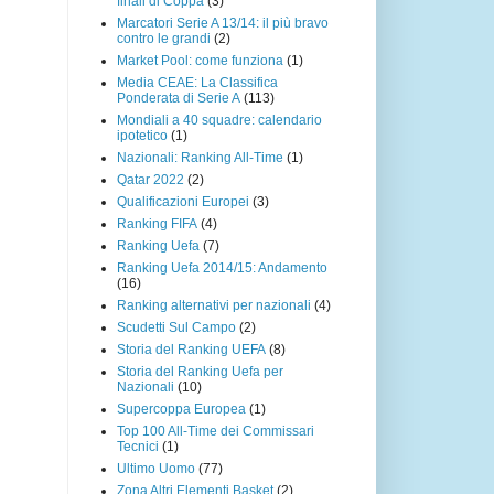
finali di Coppa
(3)
Marcatori Serie A 13/14: il più bravo
contro le grandi
(2)
Market Pool: come funziona
(1)
Media CEAE: La Classifica
Ponderata di Serie A
(113)
Mondiali a 40 squadre: calendario
ipotetico
(1)
Nazionali: Ranking All-Time
(1)
Qatar 2022
(2)
Qualificazioni Europei
(3)
Ranking FIFA
(4)
Ranking Uefa
(7)
Ranking Uefa 2014/15: Andamento
(16)
Ranking alternativi per nazionali
(4)
Scudetti Sul Campo
(2)
Storia del Ranking UEFA
(8)
Storia del Ranking Uefa per
Nazionali
(10)
Supercoppa Europea
(1)
Top 100 All-Time dei Commissari
Tecnici
(1)
Ultimo Uomo
(77)
Zona Altri Elementi Basket
(2)