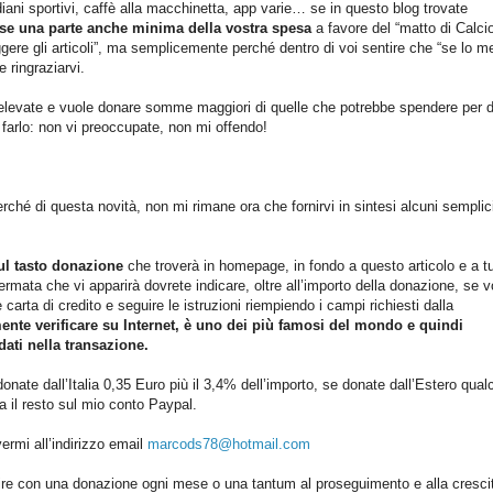
ani sportivi, caffè alla macchinetta, app varie… se in questo blog trovate
ese una parte anche minima della vostra spesa
a favore del “matto di Calci
ggere gli articoli”, ma semplicemente perché dentro di voi sentire che “se lo me
e ringraziarvi.
 elevate e vuole donare somme maggiori di quelle che potrebbe spendere per d
 farlo: non vi preoccupate, non mi offendo!
ché di questa novità, non mi rimane ora che fornirvi in sintesi alcuni semplic
sul tasto donazione
che troverà in homepage, in fondo a questo articolo e a tut
hermata che vi apparirà dovrete indicare, oltre all’importo della donazione, se v
 carta di credito e seguire le istruzioni riempiendo i campi richiesti dalla
mente verificare su Internet, è uno dei più famosi del mondo e quindi
 dati nella transazione.
nate dall’Italia 0,35 Euro più il 3,4% dell’importo, se donate dall’Estero qua
 il resto sul mio conto Paypal.
ermi all’indirizzo email
marcods78@hotmail.com
buire con una donazione ogni mese o una tantum al proseguimento e alla crescit