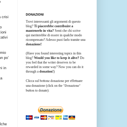
o
DONAZIONI
 crisi
Trovi interessanti gli argomenti di questo
blog?
Ti piacerebbe contribuire a
po
mantenerlo in vita?
Senti che chi scrive
ioni
qui meriterebbe di essere in qualche modo
ativi
ricompensato? Adesso puoi farlo tramite una
donazione!
 mio
(Have you found interesting topics in this
un po’
blog?
Would you like to keep it alive?
Do
you feel that the writer deserves to be
rewarded in some way? Now you can do it
i in
through a
donation!
)
ta
bottone donazione
Clicca sul
per effettuare
"Donazione"
una donazione (click on the
button
to donate):
alche