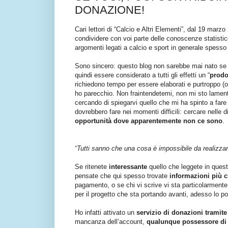
DONAZIONE!
Cari lettori di “Calcio e Altri Elementi”, dal 19 mar
condividere con voi parte delle conoscenze statisti
argomenti legati a calcio e sport in generale spesso t
Sono sincero: questo blog non sarebbe mai nato se
quindi essere considerato a tutti gli effetti un “
prodot
richiedono tempo per essere elaborati e purtroppo (o
ho parecchio. Non fraintendetemi, non mi sto lamen
cercando di spiegarvi quello che mi ha spinto a fare
dovrebbero fare nei momenti difficili: cercare nelle d
opportunità dove apparentemente non ce sono
.
“
Tutti sanno che una cosa
è impossibile
da realizza
Se ritenete
interessante
quello che leggete in quest
pensate che qui spesso trovate
informazioni più cu
pagamento, o se chi vi scrive vi sta particolarmente 
per il progetto che sta portando avanti, adesso lo po
Ho infatti attivato un
servizio di donazioni tramit
mancanza dell’account,
qualunque possessore di 