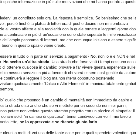
di qualche informazione in più sulle motivazioni che mi hanno portato a quest
edervi un contributo solo ora. La risposta è semplice. So benissimo che se la
voi, perciò finché la platea di lettori era di poche decine non mi sembrava
 al vostro affetto e alla regolarità con la quale tornate a leggermi giorno do
no a centinaia e in più di un’occasione sono state superate le mille visualizzaz
rno dell’ampio panorama di Internet, ma che comunque iniziano a essere signific
i buono in questo spazio viene creato.
a essere in tutto o in parte un servizio a pagamento?
No
, non lo è e NON è nel
o.
Ho scelto un’altra strada
. Una strada che forse visti i tempi nessuno con 
 di ottenere qualcosa in cambio: provare a far vivere questa esperienza sulle
ambio nessun servizio in più a favore di chi vorrà essere così gentile da aiutarm
ce continuerà a leggere il blog ma non riterrà opportuno sostenerlo
isitare quotidianamente “Calcio e Altri Elementi” in maniera totalmente gratui
e sempre.
do” quello che propongo è un cambio di mentalità non immediato da capire e
uesta strada e so anche che se vi mettete per un secondo nei miei panni,
 non potete non vedere questo strambo progetto con un pizzico di simpatia: il
 donare soldi “in cambio di qualcosa”, bensì condivido con voi il mio lavoro
verlo letto,
se lo apprezzate e se ritenete giusto farlo
.
 alcuni o molti di voi una delle tante cose per le quali spendete volentieri qu