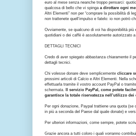
euro al mese senza neanche troppo pensarci: quotidi
qualcosa di bello che vi spinga
a dirottare ogni m
Altri Elementi” non per “comprare la possibilità di le
non trattenete quell’impulso e fatelo: io non potrò ch
Ovviamente, se qualcuno di voi ha disponibilità più
quotidiani o dei caffè è assolutamente autorizzato a
DETTAGLI TECNICI
Credo di aver spiegato abbastanza chiaramente il per
dettagli tecnici.
Chi volesse donare deve semplicemente
cliccare 
prossimi articoli di Calcio e Altri Elementi. Nella sc
effettuarla tramite il vostro account PayPal o tramite
schermata.
Il servizio PayPal, come potete facil
garantisce la totale riservatezza nell’utilizzo dei
Per ogni donazione, Paypal trattiene una quota (se do
in più a seconda del Paese dal quale donate) e versa
Per ulteriori informazioni, come sempre, potete scriv
Grazie ancora a tutti coloro i quali vorranno contri