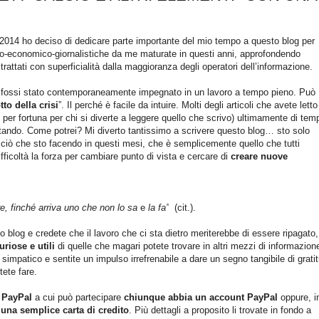
zo 2014 ho deciso di dedicare parte importante del mio tempo a questo blog per
co-economico-giornalistiche da me maturate in questi anni, approfondendo
rattati con superficialità dalla maggioranza degli operatori dell’informazione.
 fossi stato contemporaneamente impegnato in un lavoro a tempo pieno. Può
to della crisi
”. Il perché è facile da intuire. Molti degli articoli che avete letto
 per fortuna per chi si diverte a leggere quello che scrivo) ultimamente di tem
tando. Come potrei? Mi diverto tantissimo a scrivere questo blog… sto solo
 ciò che sto facendo in questi mesi, che è semplicemente quello che tutti
ifficoltà la forza per cambiare punto di vista e cercare di
creare nuove
re, finché arriva uno che
non lo sa
e
la fa”
(cit.).
o blog e credete che il lavoro che ci sta dietro meriterebbe di essere ripagato
riose e utili
di quelle che magari potete trovare in altri mezzi di informazion
simpatico e sentite un impulso irrefrenabile a dare un segno tangibile di grati
tete fare.
e PayPal
a cui può partecipare
chiunque abbia un account PayPal
oppure, i
una semplice carta di credito
. Più dettagli a proposito li trovate in fondo a