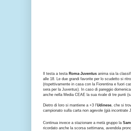
Il testa a testa
Roma
-
Juventus
anima sia la classif
alle 18. Le due grandi favorite per lo scudetto si rit
(rispettivamente in casa con la Fiorentina e fuori c
sera per la Juventus). In caso di pareggio domenica
anche nella Media CEAE la sua rivale di tre punti (sa
Dietro di loro si mantiene a +3 l’
Udinese
, che si tr
campionato sulla carta non agevole (già incontrate J
Continua invece a stazionare a metà gruppo la
Sam
ricordato anche la scorsa settimana, avendola prono