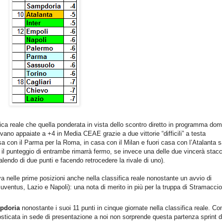
ica reale che quella ponderata in vista dello scontro diretto in programma do
rovano appaiate a +4 in Media CEAE grazie a due vittorie “difficili” a testa
asa con il Parma per la Roma, in casa con il Milan e fuori casa con l’Atalanta 
 il punteggio di entrambe rimarrà fermo, se invece una delle due vincerà stac
lendo di due punti e facendo retrocedere la rivale di uno).
ova nelle prime posizioni anche nella classifica reale nonostante un avvio di
uventus, Lazio e Napoli): una nota di merito in più per la truppa di Stramaccio
pdoria
nonostante i suoi 11 punti in cinque giornate nella classifica reale. C
sticata in sede di presentazione a noi non sorprende questa partenza sprint d