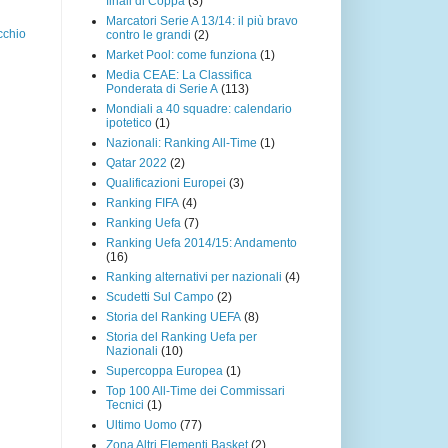
finali di Coppa
(3)
Marcatori Serie A 13/14: il più bravo
cchio
contro le grandi
(2)
Market Pool: come funziona
(1)
Media CEAE: La Classifica
Ponderata di Serie A
(113)
Mondiali a 40 squadre: calendario
ipotetico
(1)
Nazionali: Ranking All-Time
(1)
Qatar 2022
(2)
Qualificazioni Europei
(3)
Ranking FIFA
(4)
Ranking Uefa
(7)
Ranking Uefa 2014/15: Andamento
(16)
Ranking alternativi per nazionali
(4)
Scudetti Sul Campo
(2)
Storia del Ranking UEFA
(8)
Storia del Ranking Uefa per
Nazionali
(10)
Supercoppa Europea
(1)
Top 100 All-Time dei Commissari
Tecnici
(1)
Ultimo Uomo
(77)
Zona Altri Elementi Basket
(2)