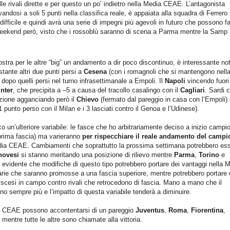
lle rivali dirette e per questo un po’ indietro nella Media CEAE. L’antagonista
vandosi a soli 5 punti nella classifica reale, è appaiata alla squadra di Ferrero 
difficile e quindi avrà una serie di impegni più agevoli in futuro che possono fa
 weekend però, visto che i rossoblù saranno di scena a Parma mentre la Samp
ra per le altre “big” un andamento a dir poco discontinuo, è interessante no
tante altri due punti persi a
Cesena
(con i romagnoli che si mantengono nell
) dopo quelli persi nel turno infrasettimanale a Empoli. Il
Napoli
vincendo fuor
Inter
, che precipita a –5 a causa del tracollo casalingo con il
Cagliari
. Sardi 
izione agganciando però il
Chievo
(fermato dal pareggio in casa con l’Empoli) 
 punto perso con il Milan e i 3 lasciati contro il Genoa e l’Udinese).
o un’ulteriore variabile: le fasce che ho arbitrariamente deciso a inizio campi
 prima fascia) ma varieranno
per rispecchiare il reale andamento del campi
a Media CEAE. Cambiamenti che soprattutto la prossima settimana potrebbero es
novesi
si stanno meritando una posizione di rilievo mentre
Parma
,
Torino
e
’ evidente che modifiche di questo tipo potrebbero portare dei vantaggi nella 
rie che saranno promosse a una fascia superiore, mentre potrebbero portare
 scesi in campo contro rivali che retrocedono di fascia. Mano a mano che il
no sempre più e l’impatto di questa variabile tenderà a diminuire.
ia CEAE possono accontentarsi di un pareggio
Juventus
,
Roma
,
Fiorentina
,
mentre tutte le altre sono chiamate alla vittoria.