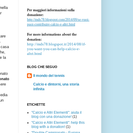
nella
Per maggiori informazioni sulla
r
donazione:
http://mds78.blogspot.com/2014/09/se-vuoi-
puoi-contribuire-calcio-e-altri.html
For more informations about the
tare
donation:
a
http://mds78.blogspot.it/2014/08/if-
i casa
you-want-you-can-help-calcio-e-
che,
altri.html
e la
BLOG CHE SEGUO
onato
Il mondo del tennis
onato
sere
Calcio e dintorni, una storia
infinita
Media
 un
ETICHETTE
"Calcio e Altri Elementi": aiuta il
blog con una donazione!
(1)
"Calcio e Altri Elementi": help this
blog with a donation!
(1)
"Double Campionato - Europa