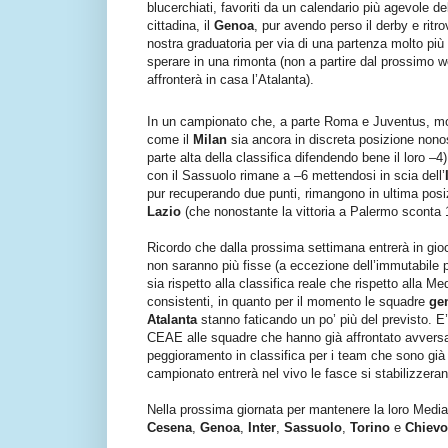
blucerchiati, favoriti da un calendario più agevole de
cittadina, il
Genoa
, pur avendo perso il derby e ritro
nostra graduatoria per via di una partenza molto più 
sperare in una rimonta (non a partire dal prossimo
affronterà in casa l’Atalanta).
In un campionato che, a parte Roma e Juventus, most
come il
Milan
sia ancora in discreta posizione nonos
parte alta della classifica difendendo bene il loro –4
con il Sassuolo rimane a –6 mettendosi in scia dell’
pur recuperando due punti, rimangono in ultima pos
Lazio
(che nonostante la vittoria a Palermo sconta 1
Ricordo che dalla prossima settimana entrerà in gioc
non saranno più fisse (a eccezione dell’immutabile
sia rispetto alla classifica reale che rispetto all
consistenti, in quanto per il momento le squadre
ge
Atalanta
stanno faticando un po’ più del previsto. E
CEAE alle squadre che hanno già affrontato avversa
peggioramento in classifica per i team che sono già
campionato entrerà nel vivo le fasce si stabilizzeran
Nella prossima giornata per mantenere la loro Med
Cesena
,
Genoa
,
Inter
,
Sassuolo
,
Torino
e
Chievo