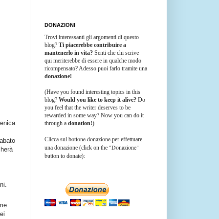
DONAZIONI
Trovi interessanti gli argomenti di questo
blog?
Ti piacerebbe contribuire a
mantenerlo in vita?
Senti che chi scrive
qui meriterebbe di essere in qualche modo
ricompensato? Adesso puoi farlo tramite una
donazione!
(Have you found interesting topics in this
blog?
Would you like to keep it alive?
Do
you feel that the writer deserves to be
rewarded in some way? Now you can do it
menica
through a
donation!
)
bottone donazione
Clicca sul
per effettuare
sabato
"Donazione"
una donazione (click on the
cherà
button
to donate):
ni.
ome
ei