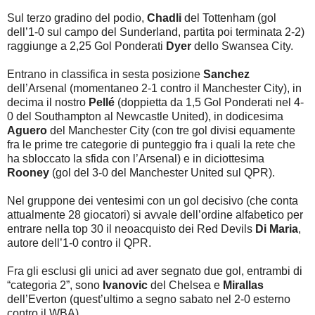
Sul terzo gradino del podio,
Chadli
del Tottenham (gol
dell’1-0 sul campo del Sunderland, partita poi terminata 2-2)
raggiunge a 2,25 Gol Ponderati
Dyer
dello Swansea City.
Entrano in classifica in sesta posizione
Sanchez
dell’Arsenal (momentaneo 2-1 contro il Manchester City), in
decima il nostro
Pellé
(doppietta da 1,5 Gol Ponderati nel 4-
0 del Southampton al Newcastle United), in dodicesima
Aguero
del Manchester City (con tre gol divisi equamente
fra le prime tre categorie di punteggio fra i quali la rete che
ha sbloccato la sfida con l’Arsenal) e in diciottesima
Rooney
(gol del 3-0 del Manchester United sul QPR).
Nel gruppone dei ventesimi con un gol decisivo (che conta
attualmente 28 giocatori) si avvale dell’ordine alfabetico per
entrare nella top 30 il neoacquisto dei Red Devils
Di Maria
,
autore dell’1-0 contro il QPR.
Fra gli esclusi gli unici ad aver segnato due gol, entrambi di
“categoria 2”, sono
Ivanovic
del Chelsea e
Mirallas
dell’Everton (quest’ultimo a segno sabato nel 2-0 esterno
contro il WBA).