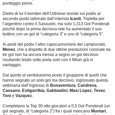
punteggio pieno.
Dietro di lui il bomber dell’Udinese resiste sul podio al
secondo posto tallonato dall’interista
Icardi
. Tripletta per
l’argentino contro il Sassuolo, ma solo 1,313 Gol Ponderati
poiché dopo la prima decisiva rete ha aumentato il suo
bottino con un gol di “categoria 3” e uno di “categoria 5”.
Ai piedi del podio l’altro capocannoniere del campionato,
Menez
, che a dispetto di due ottime prestazioni coronate da
tre gol non ha ancora messo a segno un gol decisivo
risultando letale sotto porta solo con il Milan già in
vantaggio.
Dal quinto al ventiduesimo posto il gruppone di quelli che
hanno segnato un solo gol ma decisivo, ingrossato questa
settimana dall’ingresso di
Bonaventura
,
Candreva
,
Cassano
,
Estigarribia
,
Gabbiadini
,
Maxi Lopez
,
Tevez
,
Toni
e
Vazquez
.
Completano la Top 30 otto giocatori a 0,5 Gol Ponderati (un
gol segnato, di “categoria 2”) fra i quali mancano
Muntari
,