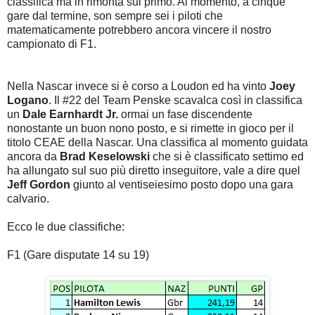
classifica ma in rimonta sul primo. Al momento, a cinque
gare dal termine, son sempre sei i piloti che
matematicamente potrebbero ancora vincere il nostro
campionato di F1.
Nella Nascar invece si è corso a Loudon ed ha vinto
Joey
Logano
. Il #22 del Team Penske scavalca così in classifica
un
Dale Earnhardt Jr.
ormai un fase discendente
nonostante un buon nono posto, e si rimette in gioco per il
titolo CEAE della Nascar. Una classifica al momento guidata
ancora da
Brad Keselowski
che si è classificato settimo ed
ha allungato sul suo più diretto inseguitore, vale a dire quel
Jeff Gordon
giunto al ventiseiesimo posto dopo una gara
calvario.
Ecco le due classifiche:
F1 (Gare disputate 14 su 19)