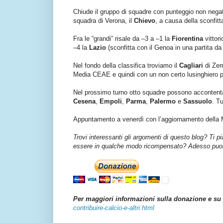
Chiude il gruppo di squadre con punteggio non negat
squadra di Verona, il
Chievo
, a causa della sconfit
Fra le “grandi” risale da –3 a –1 la
Fiorentina
vittor
–4 la
Lazio
(sconfitta con il Genoa in una partita da 
Nel fondo della classifica troviamo il
Cagliari
di Ze
Media CEAE e quindi con un non certo lusinghiero pu
Nel prossimo turno otto squadre possono accontent
Cesena
,
Empoli
,
Parma
,
Palermo
e
Sassuolo
. T
Appuntamento a venerdì con l’aggiornamento della 
Trovi interessanti gli argomenti di questo blog? Ti p
essere in qualche modo ricompensato? Adesso puoi 
Per maggiori informazioni sulla donazione e su 
contribuire-calcio-e-altri.html