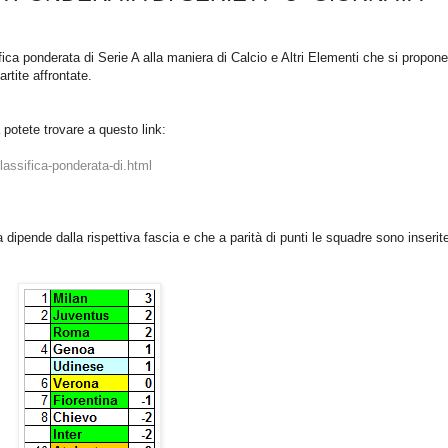
ifica ponderata di Serie A alla maniera di Calcio e Altri Elementi che si propone
artite affrontate.
otete trovare a questo link:
assifica-ponderata-di.html
 dipende dalla rispettiva fascia e che a parità di punti le squadre sono inserite