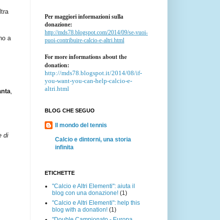
ltra
Per maggiori informazioni sulla
donazione:
http://mds78.blogspot.com/2014/09/se-vuoi-
no a
puoi-contribuire-calcio-e-altri.html
For more informations about the
donation:
http://mds78.blogspot.it/2014/08/if-
you-want-you-can-help-calcio-e-
altri.html
anta
,
BLOG CHE SEGUO
Il mondo del tennis
e di
Calcio e dintorni, una storia
infinita
ETICHETTE
"Calcio e Altri Elementi": aiuta il
blog con una donazione!
(1)
"Calcio e Altri Elementi": help this
blog with a donation!
(1)
"Double Campionato - Europa