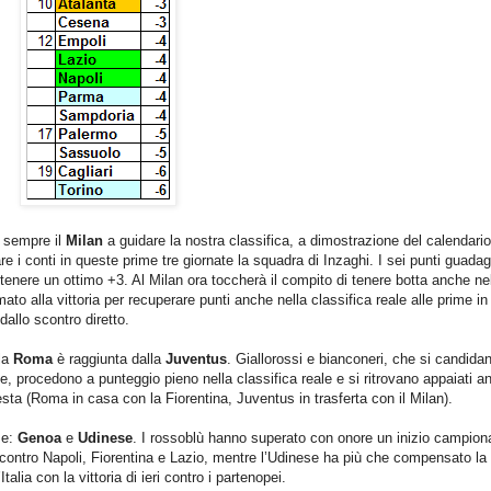
è sempre il
Milan
a guidare la nostra classifica, a dimostrazione del calendario
re i conti in queste prime tre giornate la squadra di Inzaghi. I sei punti guadag
mantenere un ottimo +3. Al Milan ora toccherà il compito di tenere botta anche ne
amato alla vittoria per recuperare punti anche nella classifica reale alle prime in
dallo scontro diretto.
 la
Roma
è raggiunta dalla
Juventus
. Giallorossi e bianconeri, che si candidan
ne, procedono a punteggio pieno nella classifica reale e si ritrovano appaiati a
testa (Roma in casa con la Fiorentina, Juventus in trasferta con il Milan).
se:
Genoa
e
Udinese
. I rossoblù hanno superato con onore un inizio campion
contro Napoli, Fiorentina e Lazio, mentre l’Udinese ha più che compensato la
alia con la vittoria di ieri contro i partenopei.