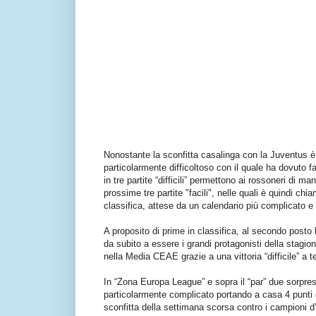
Nonostante la sconfitta casalinga con la Juventus 
particolarmente difficoltoso con il quale ha dovuto fa
in tre partite “difficili” permettono ai rossoneri di 
prossime tre partite "facili", nelle quali è quindi chi
classifica, attese da un calendario più complicato e 
A proposito di prime in classifica, al secondo posto
da subito a essere i grandi protagonisti della stagio
nella Media CEAE grazie a una vittoria “difficile” a 
In “Zona Europa League” e sopra il “par” due sorpre
particolarmente complicato portando a casa 4 punti 
sconfitta della settimana scorsa contro i campioni d’It