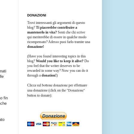
DONAZIONI
Trovi interessanti gli argomenti di questo
blog?
Ti piacerebbe contribuire a
mantenerlo in vita?
Senti che chi scrive
qui meriterebbe di essere in qualche modo
ricompensato? Adesso puoi farlo tramite una
donazione!
(Have you found interesting topics in this
blog?
Would you like to keep it alive?
Do
you feel that the writer deserves to be
rewarded in some way? Now you can do it
nati
through a
donation!
)
lle
bottone donazione
Clicca sul
per effettuare
"Donazione"
una donazione (click on the
button
to donate):
o fin
nche
ato