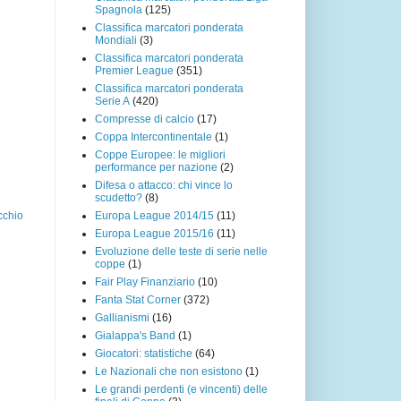
Spagnola
(125)
Classifica marcatori ponderata
Mondiali
(3)
Classifica marcatori ponderata
Premier League
(351)
Classifica marcatori ponderata
Serie A
(420)
Compresse di calcio
(17)
Coppa Intercontinentale
(1)
Coppe Europee: le migliori
performance per nazione
(2)
Difesa o attacco: chi vince lo
scudetto?
(8)
Europa League 2014/15
(11)
cchio
Europa League 2015/16
(11)
Evoluzione delle teste di serie nelle
coppe
(1)
Fair Play Finanziario
(10)
Fanta Stat Corner
(372)
Gallianismi
(16)
Gialappa's Band
(1)
Giocatori: statistiche
(64)
Le Nazionali che non esistono
(1)
Le grandi perdenti (e vincenti) delle