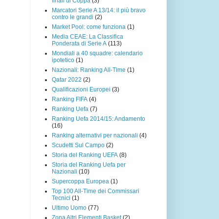
finali di Coppa
(3)
Marcatori Serie A 13/14: il più bravo
contro le grandi
(2)
Market Pool: come funziona
(1)
Media CEAE: La Classifica
Ponderata di Serie A
(113)
Mondiali a 40 squadre: calendario
ipotetico
(1)
Nazionali: Ranking All-Time
(1)
Qatar 2022
(2)
Qualificazioni Europei
(3)
Ranking FIFA
(4)
Ranking Uefa
(7)
Ranking Uefa 2014/15: Andamento
(16)
Ranking alternativi per nazionali
(4)
Scudetti Sul Campo
(2)
Storia del Ranking UEFA
(8)
Storia del Ranking Uefa per
Nazionali
(10)
Supercoppa Europea
(1)
Top 100 All-Time dei Commissari
Tecnici
(1)
Ultimo Uomo
(77)
Zona Altri Elementi Basket
(2)