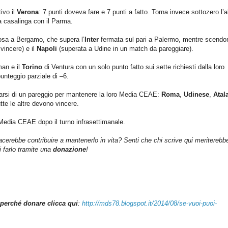
ivo il
Verona
: 7 punti doveva fare e 7 punti a fatto. Torna invece sottozero l’a
ta casalinga con il Parma.
iosa a Bergamo, che supera l’
Inter
fermata sul pari a Palermo, mentre scendo
vincere) e il
Napoli
(superata a Udine in un match da pareggiare).
man e il
Torino
di Ventura con un solo punto fatto sui sette richiesti dalla loro
nteggio parziale di –6.
arsi di un pareggio per mantenere la loro Media CEAE:
Roma
,
Udinese
,
Atal
utte le altre devono vincere.
Media CEAE dopo il turno infrasettimanale.
iacerebbe contribuire a mantenerlo in vita? Senti che chi scrive qui meriterebb
farlo tramite una
donazione
!
perché donare clicca qui
:
http://mds78.blogspot.it/2014/08/se-vuoi-puoi-