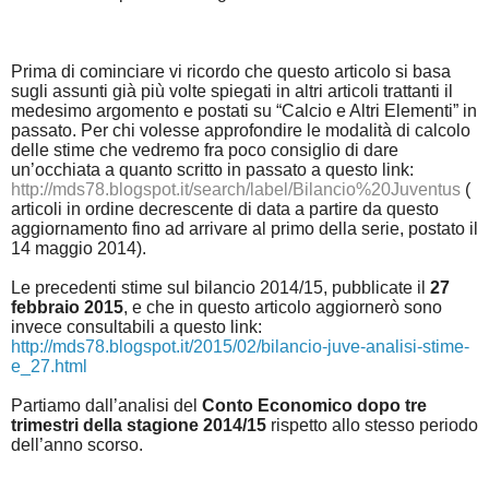
P
rima di cominciare vi ricordo che questo articolo si basa
sugli assunti già più volte spiegati in altri articoli trattanti il
medesimo argomento e postati su “Calcio e Altri Elementi” in
passato. Per chi volesse approfondire le modalità di calcolo
delle stime che vedremo fra poco consiglio di dare
un’occhiata a quanto scritto in passato a questo link:
http://mds78.blogspot.it/search/label/Bilancio%20Juventus
(
articoli in ordine decrescente di data a partire da questo
aggiornamento fino ad arrivare al primo della serie, postato il
14 maggio 2014).
Le precedenti stime sul bilancio 2014/15, pubblicate il
27
febbraio 2015
, e che in questo articolo aggiornerò sono
invece consultabili a questo link:
http://mds78.blogspot.it/2015/02/bilancio-juve-analisi-stime-
e_27.html
Partiamo dall’analisi del
Conto Economico dopo tre
trimestri della stagione 2014/15
rispetto allo stesso periodo
dell’anno scorso.