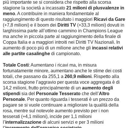
più importante se si considera che rispetto alla scorsa
stagione la società a incassato
21 milioni di plusvalenze in
meno
. A contribuire in maniera fondamentale al
raggiungimento di questo risultato i maggiori
Ricavi da Gare
(+7,8 milioni) e il boom dei
Diritti TV
(+33,3 milioni) dovuti in
larghissima parte all’ottimo cammino in Champions League
ma anche in piccola parte al raggiungimento della finale di
Coppa Italia e a maggiori introiti nei Diritti TV Nazionali. In
aumento di poco più di un milione anche gli
incassi relativi
alle partite casalinghe
di campionato.
Totale Costi
: Aumentano i ricavi ma, in misura
fortunatamente minore, aumentano anche le stime dei costi
totali, che passano da 255,1 a
260,9 milioni
. Rispetto alla
scorsa stagione l’aggravio per questa voce aggregata è di
14,2 milioni, frutto principalmente di un
aumento degli
stipendi
sia del
Personale Tesserato
che dell’
Altro
Personale
. Per quanto riguarda i tesserati è un prezzo da
pagare se si vuole continuare a migliorare la qualità della
rosa, mentre sul notevole aumento previsto per i non
tesserati (+4,1 milioni), incide per 1,1 milioni
l’
internalizzazione
di alcuni servizi e per 3 milioni
l’
incremento dell’organico societario
.