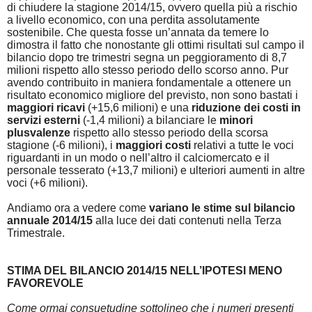
di chiudere la stagione 2014/15, ovvero quella più a rischio
a livello economico, con una perdita assolutamente
sostenibile. Che questa fosse un’annata da temere lo
dimostra il fatto che nonostante gli ottimi risultati sul campo il
bilancio dopo tre trimestri segna un peggioramento di 8,7
milioni rispetto allo stesso periodo dello scorso anno. Pur
avendo contribuito in maniera fondamentale a ottenere un
risultato economico migliore del previsto, non sono bastati i
maggiori ricavi
(+15,6 milioni) e una
riduzione dei costi in
servizi esterni
(-1,4 milioni) a bilanciare le
minori
plusvalenze
rispetto allo stesso periodo della scorsa
stagione (-6 milioni), i
maggiori costi
relativi a tutte le voci
riguardanti in un modo o nell’altro il calciomercato e il
personale tesserato (+13,7 milioni) e ulteriori aumenti in altre
voci (+6 milioni).
Andiamo ora a vedere come
variano le stime sul bilancio
annuale 2014/15
alla luce dei dati contenuti nella Terza
Trimestrale.
STIMA DEL BILANCIO 2014/15 NELL’IPOTESI MENO
FAVOREVOLE
Come ormai consuetudine sottolineo che i numeri presenti