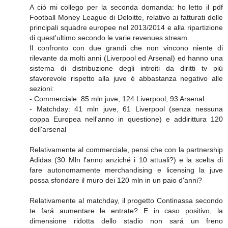
A ció mi collego per la seconda domanda: ho letto il pdf
Football Money League di Deloitte, relativo ai fatturati delle
principali squadre europee nel 2013/2014 e alla ripartizione
di quest'ultimo secondo le varie revenues stream.
Il confronto con due grandi che non vincono niente di
rilevante da molti anni (Liverpool ed Arsenal) ed hanno una
sistema di distribuzione degli introiti da diritti tv piú
sfavorevole rispetto alla juve é abbastanza negativo alle
sezioni:
- Commerciale: 85 mln juve, 124 Liverpool, 93 Arsenal
- Matchday: 41 mln juve, 61 Liverpool (senza nessuna
coppa Europea nell'anno in questione) e addirittura 120
dell'arsenal
Relativamente al commerciale, pensi che con la partnership
Adidas (30 Mln l'anno anziché i 10 attuali?) e la scelta di
fare autonomamente merchandising e licensing la juve
possa sfondare il muro dei 120 mln in un paio d'anni?
Relativamente al matchday, il progetto Continassa secondo
te fará aumentare le entrate? E in caso positivo, la
dimensione ridotta dello stadio non sará un freno