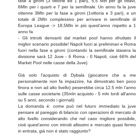
fase a gironi (3 vittorie ed 1 pari), 5,5 Mln per gli ottavi,
6Mln per i quarti e 7 per la semifinale. Un anno fa la juve
ottenne 3Mln per la fase a gironi (1vittoria e 3 pari), e un
totale di 2Mln complessivo per arrivare in semifinale di
Europa League -> 18,5Mln in piú quest'anno rispetto a 1
anno fa
- Gli introiti derivanti dal market pool hanno sfruttato il
miglior scenario possibile! Napoli fuori ai preliminari e Roma
fuori nella fase a gironi (contando la semifinale stasera la
divisione sará 12 Juve - 6 Roma - 0 Napoli, cioé 66% del
Market Pool nelle casse della Juve).
Giá solo l'acquisto di Dybala (giocatore che a me
personalmente non fa impazzire, ha dimostrato ben poco
finora e non ad alto livello) peserebbe circa 12.5 mln l'anno
sulle casse societarie (35mln acquisto - 5 mln lordi all'anno
su 5 anni, secondo i giornali)
La domanda é: come puó nel futuro immediato la juve
pensare al pareggio di bilancio con operazioni di mercato di
alto livello considerando che nel caso migliore possibile,
cioé quest'anno con introiti altissimi e mercato quasi fermo
in entrata, giá non é stato raggiunto?