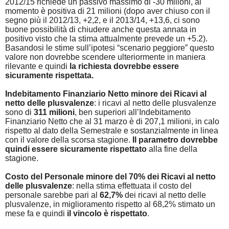
2012/15 richiede un passivo massimo di -30 milioni, al
momento è positiva di 21 milioni (dopo aver chiuso con il
segno più il 2012/13, +2,2, e il 2013/14, +13,6, ci sono
buone possibilità di chiudere anche questa annata in
positivo visto che la stima attualmente prevede un +5.2).
Basandosi le stime sull’ipotesi “scenario peggiore” questo
valore non dovrebbe scendere ulteriormente in maniera
rilevante e quindi
la richiesta dovrebbe essere
sicuramente rispettata.
Indebitamento Finanziario Netto minore dei Ricavi al
netto delle plusvalenze
:
i ricavi al netto delle plusvalenze
sono di
311 milioni
, ben superiori all’Indebitamento
Finanziario Netto che al 31 marzo è di 207,1 milioni, in calo
rispetto al dato della Semestrale e sostanzialmente in linea
con il valore della scorsa stagione.
Il parametro dovrebbe
quindi essere sicuramente rispettato
alla fine della
stagione.
Costo del Personale minore del 70% dei Ricavi al netto
delle plusvalenze
:
nella stima effettuata il costo del
personale sarebbe pari al
62,7%
dei ricavi al netto delle
plusvalenze, in miglioramento rispetto al 68,2% stimato un
mese fa e quindi
il vincolo è rispettato
.