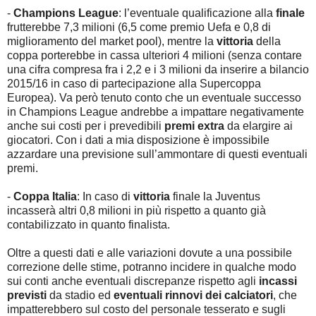
-
Champions League
: l’eventuale qualificazione alla
finale
frutterebbe 7,3 milioni (6,5 come premio Uefa e 0,8 di
miglioramento del market pool), mentre la
vittoria
della
coppa porterebbe in cassa ulteriori 4 milioni (senza contare
una cifra compresa fra i 2,2 e i 3 milioni da inserire a bilancio
2015/16 in caso di partecipazione alla Supercoppa
Europea). Va però tenuto conto che un eventuale successo
in Champions League andrebbe a impattare negativamente
anche sui costi per i prevedibili
premi extra
da elargire ai
giocatori. Con i dati a mia disposizione è impossibile
azzardare una previsione sull’ammontare di questi eventuali
premi.
-
Coppa Italia
: In caso di
vittoria
finale la Juventus
incasserà altri 0,8 milioni in più rispetto a quanto già
contabilizzato in quanto finalista.
Oltre a questi dati e alle variazioni dovute a una possibile
correzione delle stime, potranno incidere in qualche modo
sui conti anche eventuali discrepanze rispetto agli
incassi
previsti
da stadio ed
eventuali rinnovi dei calciatori
,
che
impatterebbero sul costo del personale tesserato e sugli