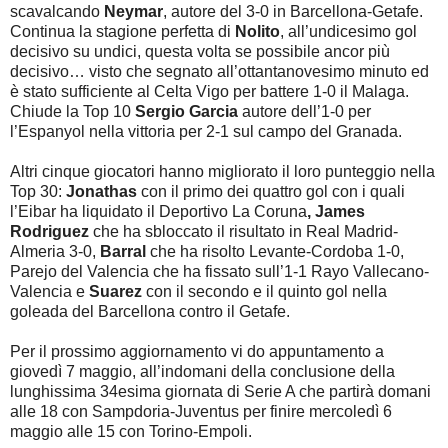
scavalcando
Neymar
, autore del 3-0 in Barcellona-Getafe.
Continua la stagione perfetta di
Nolito
, all’undicesimo gol
decisivo su undici, questa volta se possibile ancor più
decisivo… visto che segnato all’ottantanovesimo minuto ed
è stato sufficiente al Celta Vigo per battere 1-0 il Malaga.
Chiude la Top 10
Sergio Garcia
autore dell’1-0 per
l’Espanyol nella vittoria per 2-1 sul campo del Granada.
Altri cinque giocatori hanno migliorato il loro punteggio nella
Top 30:
Jonathas
con il primo dei quattro gol con i quali
l’Eibar ha liquidato il Deportivo La Coruna
, James
Rodriguez
che ha sbloccato il risultato in Real Madrid-
Almeria 3-0,
Barral
che ha risolto Levante-Cordoba 1-0,
Parejo del Valencia che ha fissato sull’1-1 Rayo Vallecano-
Valencia e
Suarez
con il secondo e il quinto gol nella
goleada del Barcellona contro il Getafe.
Per il prossimo aggiornamento vi do appuntamento a
giovedì 7 maggio, all’indomani della conclusione della
lunghissima 34esima giornata di Serie A che partirà domani
alle 18 con Sampdoria-Juventus per finire mercoledì 6
maggio alle 15 con Torino-Empoli.