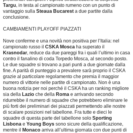
Targu
, in testa al campionato rumeno con un punto di
vantaggio sulla
Steaua Bucarest
a due partite dalla
conclusione.
CAMBIAMENTI PLAYOFF PIAZZATI
Nove conferme e una novità non positiva per l’Italia: nel
campionato russo il
CSKA Mosca
ha superato il
Krasnodar
, reduce da due pareggi fra i quali l’ultimo in casa
contro il fanalino di coda Torpedo Mosca, al secondo posto.
Le due squadre si trovano a pari punti a due giornate dalla
fine. A parità di punteggio a prevalere sarà proprio il CSKA
grazie al particolare regolamento che premia il maggior
numero di vittorie nelle partite di campionato. Non è una
buona notizia per noi perché il CSKA ha un ranking migliore
sia della
Lazio
che della
Roma
e arrivando secondo
ridurrebbe il numero di squadre che potrebbero eliminare le
più forti dei preliminari dei piazzati permettendo alle nostre
di scalare posizioni nel tabellone. Fra tutte e dieci le
squadre di questa parte del tabellone solo
Sporting
Lisbona
e
Young Boys
sono sicure della qualificazione,
mentre il
Monaco
arriva all’ultima giornata con due punti di