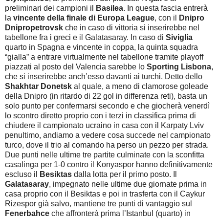
preliminari dei campioni il
Basilea
. In questa fascia entrerà
la
vincente della finale di Europa League
, con il
Dnipro
Dnipropetrovsk
che in caso di vittoria si inserirebbe nel
tabellone fra i greci e il Galatasaray. In caso di
Siviglia
quarto in Spagna e vincente in coppa, la quinta squadra
“gialla” a entrare virtualmente nel tabellone tramite playoff
piazzati al posto del Valencia sarebbe lo
Sporting Lisbona
,
che si inserirebbe anch’esso davanti ai turchi. Detto dello
Shakhtar Donetsk
al quale, a meno di clamorose goleade
della Dnipro (in ritardo di 22 gol in differenza reti), basta un
solo punto per confermarsi secondo e che giocherà venerdì
lo scontro diretto proprio con i terzi in classifica prima di
chiudere il campionato ucraino in casa con il Karpaty Lviv
penultimo, andiamo a vedere cosa succede nel campionato
turco, dove il trio al comando ha perso un pezzo per strada.
Due punti nelle ultime tre partite culminate con la sconfitta
casalinga per 1-0 contro il Konyaspor hanno definitivamente
escluso il
Besiktas
dalla lotta per il primo posto. Il
Galatasaray
, impegnato nelle ultime due giornate prima in
casa proprio con il Besiktas e poi in trasferta con il Caykur
Rizespor già salvo, mantiene tre punti di vantaggio sul
Fenerbahce
che affronterà prima l’Istanbul (quarto) in