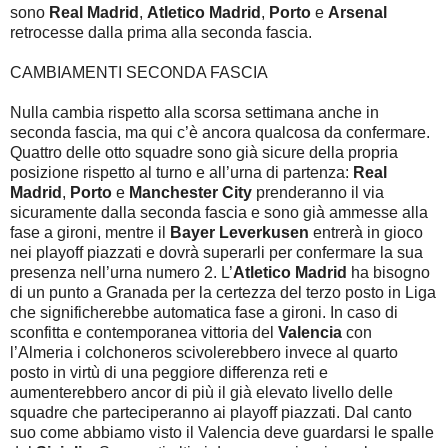
sono
Real Madrid
,
Atletico Madrid
,
Porto
e
Arsenal
retrocesse dalla prima alla seconda fascia.
CAMBIAMENTI SECONDA FASCIA
Nulla cambia rispetto alla scorsa settimana anche in
seconda fascia, ma qui c’è ancora qualcosa da confermare.
Quattro delle otto squadre sono già sicure della propria
posizione rispetto al turno e all’urna di partenza:
Real
Madrid
,
Porto
e
Manchester City
prenderanno il via
sicuramente dalla seconda fascia e sono già ammesse alla
fase a gironi, mentre il
Bayer Leverkusen
entrerà in gioco
nei playoff piazzati e dovrà superarli per confermare la sua
presenza nell’urna numero 2. L’
Atletico Madrid
ha bisogno
di un punto a Granada per la certezza del terzo posto in Liga
che significherebbe automatica fase a gironi. In caso di
sconfitta e contemporanea vittoria del
Valencia
con
l’Almeria i colchoneros scivolerebbero invece al quarto
posto in virtù di una peggiore differenza reti e
aumenterebbero ancor di più il già elevato livello delle
squadre che parteciperanno ai playoff piazzati. Dal canto
suo come abbiamo visto il Valencia deve guardarsi le spalle