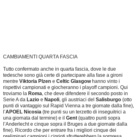
CAMBIAMENTI QUARTA FASCIA
Tutto confermato anche in quarta fascia, dove le due
tedesche sono già certe di partecipare alla fase a gironi
mentre
Viktoria Plzen
e
Celtic Glasgow
hanno vinto i
rispettivi campionati e giocheranno i playoff campioni. Qui
troviamo la
Roma
, che deve difendere il secondo posto in
Serie A da
Lazio
e
Napoli
, gli austriaci del
Salisburgo
(otto
punti di vantaggio sul Rapid Vienna a tre giornate dalla fine),
l’
APOEL Nicosia
(tre punti su un terzetto di inseguitrici a
una giornata dal termine) e il
Gent
(quattro punti sopra
l’Anderlecht e cinque sopra il Bruges a due giornate dalla
fine). Ricordo che per entrare fra i migliori cinque dei
preliminari campioni i ciprioti sfrutterebbero la sorpresa