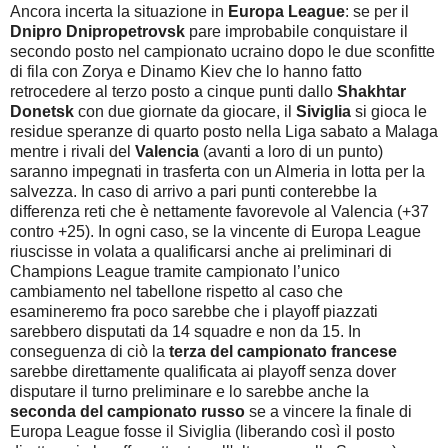
Ancora incerta la situazione in
Europa League
: se per il
Dnipro Dnipropetrovsk
pare improbabile conquistare il
secondo posto nel campionato ucraino dopo le due sconfitte
di fila con Zorya e Dinamo Kiev che lo hanno fatto
retrocedere al terzo posto a cinque punti dallo
Shakhtar
Donetsk
con due giornate da giocare, il
Siviglia
si gioca le
residue speranze di quarto posto nella Liga sabato a Malaga
mentre i rivali del
Valencia
(avanti a loro di un punto)
saranno impegnati in trasferta con un Almeria in lotta per la
salvezza. In caso di arrivo a pari punti conterebbe la
differenza reti che è nettamente favorevole al Valencia (+37
contro +25). In ogni caso, se la vincente di Europa League
riuscisse in volata a qualificarsi anche ai preliminari di
Champions League tramite campionato l’unico
cambiamento nel tabellone rispetto al caso che
esamineremo fra poco sarebbe che i playoff piazzati
sarebbero disputati da 14 squadre e non da 15. In
conseguenza di ciò la
terza del campionato francese
sarebbe direttamente qualificata ai playoff senza dover
disputare il turno preliminare e lo sarebbe anche la
seconda del campionato russo
se a vincere la finale di
Europa League fosse il Siviglia (liberando così il posto