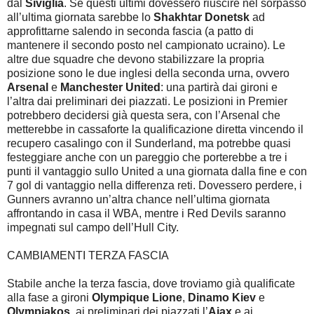
dal
Siviglia
. Se questi ultimi dovessero riuscire nel sorpasso
all’ultima giornata sarebbe lo
Shakhtar Donetsk
ad
approfittarne salendo in seconda fascia (a patto di
mantenere il secondo posto nel campionato ucraino). Le
altre due squadre che devono stabilizzare la propria
posizione sono le due inglesi della seconda urna, ovvero
Arsenal
e
Manchester United
: una partirà dai gironi e
l’altra dai preliminari dei piazzati. Le posizioni in Premier
potrebbero decidersi già questa sera, con l’Arsenal che
metterebbe in cassaforte la qualificazione diretta vincendo il
recupero casalingo con il Sunderland, ma potrebbe quasi
festeggiare anche con un pareggio che porterebbe a tre i
punti il vantaggio sullo United a una giornata dalla fine e con
7 gol di vantaggio nella differenza reti. Dovessero perdere, i
Gunners avranno un’altra chance nell’ultima giornata
affrontando in casa il WBA, mentre i Red Devils saranno
impegnati sul campo dell’Hull City.
CAMBIAMENTI TERZA FASCIA
Stabile anche la terza fascia, dove troviamo già qualificate
alla fase a gironi
Olympique Lione
,
Dinamo Kiev
e
Olympiakos
, ai preliminari dei piazzati l’
Ajax
e ai