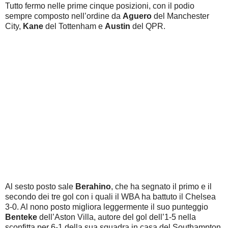
Tutto fermo nelle prime cinque posizioni, con il podio
sempre composto nell’ordine da
Aguero
del Manchester
City,
Kane
del Tottenham e
Austin
del QPR.
Al sesto posto sale
Berahino
, che ha segnato il primo e il
secondo dei tre gol con i quali il WBA ha battuto il Chelsea
3-0. Al nono posto migliora leggermente il suo punteggio
Benteke
dell’Aston Villa, autore del gol dell’1-5 nella
sconfitta per 6-1 della sua squadra in casa del Southampton.