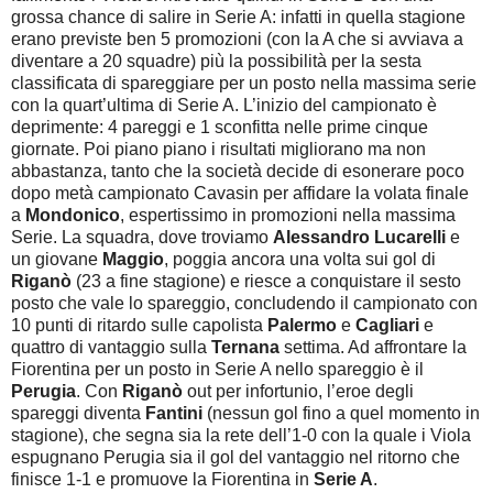
grossa chance di salire in Serie A: infatti in quella stagione
erano previste ben 5 promozioni (con la A che si avviava a
diventare a 20 squadre) più la possibilità per la sesta
classificata di spareggiare per un posto nella massima serie
con la quart’ultima di Serie A. L’inizio del campionato è
deprimente: 4 pareggi e 1 sconfitta nelle prime cinque
giornate. Poi piano piano i risultati migliorano ma non
abbastanza, tanto che la società decide di esonerare poco
dopo metà campionato Cavasin per affidare la volata finale
a
Mondonico
, espertissimo in promozioni nella massima
Serie. La squadra, dove troviamo
Alessandro Lucarelli
e
un giovane
Maggio
, poggia ancora una volta sui gol di
Riganò
(23 a fine stagione) e riesce a conquistare il sesto
posto che vale lo spareggio, concludendo il campionato con
10 punti di ritardo sulle capolista
Palermo
e
Cagliari
e
quattro di vantaggio sulla
Ternana
settima. Ad affrontare la
Fiorentina per un posto in Serie A nello spareggio è il
Perugia
. Con
Riganò
out per infortunio, l’eroe degli
spareggi diventa
Fantini
(nessun gol fino a quel momento in
stagione), che segna sia la rete dell’1-0 con la quale i Viola
espugnano Perugia sia il gol del vantaggio nel ritorno che
finisce 1-1 e promuove la Fiorentina in
Serie A
.