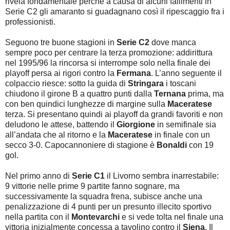
rivela fondamentale perché a causa di alcuni fallimenti in
Serie C2 gli amaranto si guadagnano così il ripescaggio fra i
professionisti.
Seguono tre buone stagioni in
Serie C2
dove manca
sempre poco per centrare la terza promozione: addirittura
nel 1995/96 la rincorsa si interrompe solo nella finale dei
playoff persa ai rigori contro la
Fermana
. L’anno seguente il
colpaccio riesce: sotto la guida di
Stringara
i toscani
chiudono il girone B a quattro punti dalla
Ternana
prima, ma
con ben quindici lunghezze di margine sulla
Maceratese
terza. Si presentano quindi ai playoff da grandi favoriti e non
deludono le attese, battendo il
Giorgione
in semifinale sia
all’andata che al ritorno e la
Maceratese
in finale con un
secco 3-0. Capocannoniere di stagione è
Bonaldi
con 19
gol.
Nel primo anno di
Serie C1
il Livorno sembra inarrestabile:
9 vittorie nelle prime 9 partite fanno sognare, ma
successivamente la squadra frena, subisce anche una
penalizzazione di 4 punti per un presunto illecito sportivo
nella partita con il
Montevarchi
e si vede tolta nel finale una
vittoria inizialmente concessa a tavolino contro il
Siena
. Il