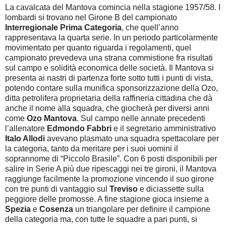
La cavalcata del Mantova comincia nella stagione 1957/58. I
lombardi si trovano nel Girone B del campionato
Interregionale Prima Categoria
, che quell’anno
rappresentava la quarta serie. In un periodo particolarmente
movimentato per quanto riguarda i regolamenti, quel
campionato prevedeva una strana commistione fra risultati
sul campo e solidità economica delle società. Il Mantova si
presenta ai nastri di partenza forte sotto tutti i punti di vista,
potendo contare sulla munifica sponsorizzazione della Ozo,
ditta petrolifera proprietaria della raffineria cittadina che dà
anche il nome alla squadra, che giocherà per diversi anni
come
Ozo Mantova
. Sul campo nelle annate precedenti
l’allenatore
Edmondo Fabbri
e il segretario amministrativo
Italo Allodi
avevano plasmato una squadra spettacolare per
la categoria, tanto da meritare per i suoi uomini il
soprannome di “Piccolo Brasile”. Con 6 posti disponibili per
salire in Serie A più due ripescaggi nei tre gironi, il Mantova
raggiunge facilmente la promozione vincendo il suo girone
con tre punti di vantaggio sul
Treviso
e diciassette sulla
peggiore delle promosse. A fine stagione gioca insieme a
Spezia
e
Cosenza
un triangolare per definire il campione
della categoria ma, con tutte le squadre a pari punti, si