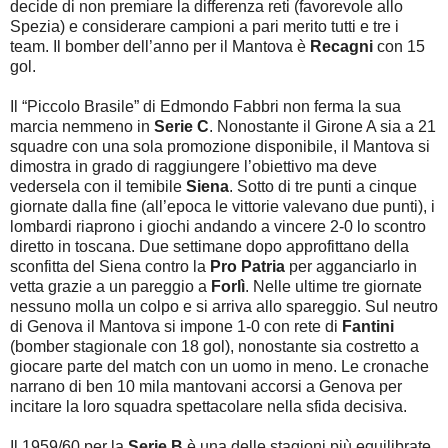
decide di non premiare la differenza reti (favorevole allo
Spezia) e considerare campioni a pari merito tutti e tre i
team. Il bomber dell’anno per il Mantova è
Recagni
con 15
gol.
Il “Piccolo Brasile” di Edmondo Fabbri non ferma la sua
marcia nemmeno in
Serie C
. Nonostante il Girone A sia a 21
squadre con una sola promozione disponibile, il Mantova si
dimostra in grado di raggiungere l’obiettivo ma deve
vedersela con il temibile
Siena
. Sotto di tre punti a cinque
giornate dalla fine (all’epoca le vittorie valevano due punti), i
lombardi riaprono i giochi andando a vincere 2-0 lo scontro
diretto in toscana. Due settimane dopo approfittano della
sconfitta del Siena contro la
Pro Patria
per agganciarlo in
vetta grazie a un pareggio a
Forlì
. Nelle ultime tre giornate
nessuno molla un colpo e si arriva allo spareggio. Sul neutro
di Genova il Mantova si impone 1-0 con rete di
Fantini
(bomber stagionale con 18 gol), nonostante sia costretto a
giocare parte del match con un uomo in meno. Le cronache
narrano di ben 10 mila mantovani accorsi a Genova per
incitare la loro squadra spettacolare nella sfida decisiva.
Il 1959/60 per la
Serie B
è una delle stagioni più equilibrate