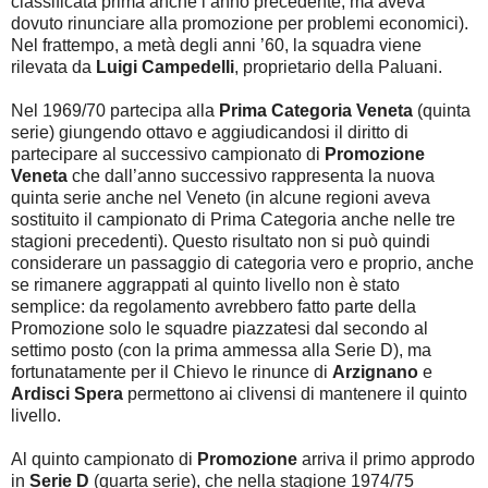
classificata prima anche l’anno precedente, ma aveva
dovuto rinunciare alla promozione per problemi economici).
Nel frattempo, a metà degli anni ’60, la squadra viene
rilevata da
Luigi Campedelli
, proprietario della Paluani.
Nel 1969/70 partecipa alla
Prima Categoria Veneta
(quinta
serie) giungendo ottavo e aggiudicandosi il diritto di
partecipare al successivo campionato di
Promozione
Veneta
che dall’anno successivo rappresenta la nuova
quinta serie anche nel Veneto (in alcune regioni aveva
sostituito il campionato di Prima Categoria anche nelle tre
stagioni precedenti). Questo risultato non si può quindi
considerare un passaggio di categoria vero e proprio, anche
se rimanere aggrappati al quinto livello non è stato
semplice: da regolamento avrebbero fatto parte della
Promozione solo le squadre piazzatesi dal secondo al
settimo posto (con la prima ammessa alla Serie D), ma
fortunatamente per il Chievo le rinunce di
Arzignano
e
Ardisci Spera
permettono ai clivensi di mantenere il quinto
livello.
Al quinto campionato di
Promozione
arriva il primo approdo
in
Serie D
(quarta serie), che nella stagione 1974/75