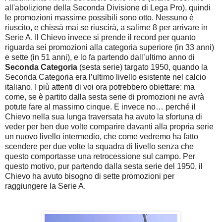
all'abolizione della Seconda Divisione di Lega Pro), quindi
le promozioni massime possibili sono otto. Nessuno è
riuscito, e chissà mai se riuscirà, a salirne 8 per arrivare in
Serie A. Il Chievo invece si prende il record per quanto
riguarda sei promozioni alla categoria superiore (in 33 anni)
e sette (in 51 anni), e lo fa partendo dall’ultimo anno di
Seconda Categoria
(sesta serie) targato 1950, quando la
Seconda Categoria era l’ultimo livello esistente nel calcio
italiano. I più attenti di voi ora potrebbero obiettare: ma
come, se è partito dalla sesta serie di promozioni ne avrà
potute fare al massimo cinque. E invece no… perché il
Chievo nella sua lunga traversata ha avuto la sfortuna di
veder per ben due volte comparire davanti alla propria serie
un nuovo livello intermedio, che come vedremo ha fatto
scendere per due volte la squadra di livello senza che
questo comportasse una retrocessione sul campo. Per
questo motivo, pur partendo dalla sesta serie del 1950, il
Chievo ha avuto bisogno di sette promozioni per
raggiungere la Serie A.