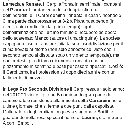
Lamezia
e
Renate
, il Carpi affronta in semifinale i campani
del
Pianura
. L’andamento della doppia sfida ha
dell’incredibile: il Carpi domina l’andata in casa vincendo 5-
0, ma perde clamorosamente 8-2 a Pianura subendo (in
dieci contro undici fin dal primo tempo) il gol
dell’eliminazione nell’ultimo minuto di recupero ad opera
dello scatenato
Manzo
(autore di una cinquina). La società
carpigiana lascia trapelare tutta la sua insoddisfazione per il
clima trovato al ritorno (non solo atmosferico, visto che il
secondo tempo si disputa sotto un violento temporale), ma
non protesta più di tanto dicendosi convinta che un
piazzamento in semifinale basti per essere ripescati. Così è:
il Carpi torna fra i professionisti dopo dieci anni e con un
fallimento di mezzo.
In
Lega Pro Seconda Divisione
il Carpi resta un solo anno:
nel 2010/11 vince il girone B dominando gran parte del
campionato e resistendo alla rimonta della
Carrarese
nelle
ultime giornate, che si ferma a due punti dalla capolista.
L’allenatore degli emiliani in questa stagione è
Sottili
e
guardando nella rosa spicca il nome di
Laurini
, ora in Serie
A con l’Empoli.