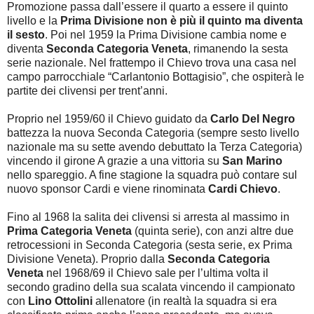
Promozione passa dall’essere il quarto a essere il quinto
livello e la
Prima Divisione non è più il quinto ma diventa
il sesto
. Poi nel 1959 la Prima Divisione cambia nome e
diventa
Seconda Categoria Veneta
, rimanendo la sesta
serie nazionale. Nel frattempo il Chievo trova una casa nel
campo parrocchiale “Carlantonio Bottagisio”, che ospiterà le
partite dei clivensi per trent’anni.
Proprio nel 1959/60 il Chievo guidato da
Carlo Del Negro
battezza la nuova Seconda Categoria (sempre sesto livello
nazionale ma su sette avendo debuttato la Terza Categoria)
vincendo il girone A grazie a una vittoria su
San Marino
nello spareggio. A fine stagione la squadra può contare sul
nuovo sponsor Cardi e viene rinominata
Cardi Chievo
.
Fino al 1968 la salita dei clivensi si arresta al massimo in
Prima Categoria Veneta
(quinta serie), con anzi altre due
retrocessioni in Seconda Categoria (sesta serie, ex Prima
Divisione Veneta). Proprio dalla
Seconda Categoria
Veneta
nel 1968/69 il Chievo sale per l’ultima volta il
secondo gradino della sua scalata vincendo il campionato
con
Lino Ottolini
allenatore (in realtà la squadra si era