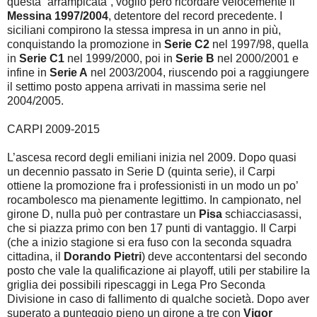
questa “arrampicata”, voglio però ricordare velocemente il
Messina 1997/2004
, detentore del record precedente. I
siciliani compirono la stessa impresa in un anno in più,
conquistando la promozione in
Serie C2
nel 1997/98, quella
in
Serie C1
nel 1999/2000, poi in
Serie B
nel 2000/2001 e
infine in
Serie A
nel 2003/2004, riuscendo poi a raggiungere
il settimo posto appena arrivati in massima serie nel
2004/2005.
CARPI 2009-2015
L’ascesa record degli emiliani inizia nel 2009. Dopo quasi
un decennio passato in Serie D (quinta serie), il Carpi
ottiene la promozione fra i professionisti in un modo un po’
rocambolesco ma pienamente legittimo. In campionato, nel
girone D, nulla può per contrastare un
Pisa
schiacciasassi,
che si piazza primo con ben 17 punti di vantaggio. Il Carpi
(che a inizio stagione si era fuso con la seconda squadra
cittadina, il
Dorando Pietri
) deve accontentarsi del secondo
posto che vale la qualificazione ai playoff, utili per stabilire la
griglia dei possibili ripescaggi in Lega Pro Seconda
Divisione in caso di fallimento di qualche società. Dopo aver
superato a punteggio pieno un girone a tre con
Vigor