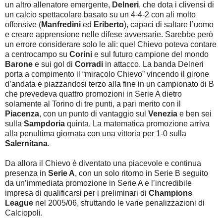
un altro allenatore emergente,
Delneri
, che dota i clivensi di
un calcio spettacolare basato su un 4-4-2 con ali molto
offensive (
Manfredini
ed
Eriberto
), capaci di saltare l’uomo
e creare apprensione nelle difese avversarie. Sarebbe però
un errore considerare solo le ali: quel Chievo poteva contare
a centrocampo su
Corini
e sul futuro campione del mondo
Barone
e sui gol di
Corradi
in attacco. La banda Delneri
porta a compimento il “miracolo Chievo” vincendo il girone
d’andata e piazzandosi terzo alla fine in un campionato di B
che prevedeva quattro promozioni in Serie A dietro
solamente al Torino di tre punti, a pari merito con il
Piacenza
, con un punto di vantaggio sul
Venezia
e ben sei
sulla
Sampdoria
quinta. La matematica promozione arriva
alla penultima giornata con una vittoria per 1-0 sulla
Salernitana
.
Da allora il Chievo è diventato una piacevole e continua
presenza in
Serie A
, con un solo ritorno in Serie B seguito
da un’immediata promozione in Serie A e l’incredibile
impresa di qualificarsi per i preliminari di
Champions
League
nel 2005/06, sfruttando le varie penalizzazioni di
Calciopoli.