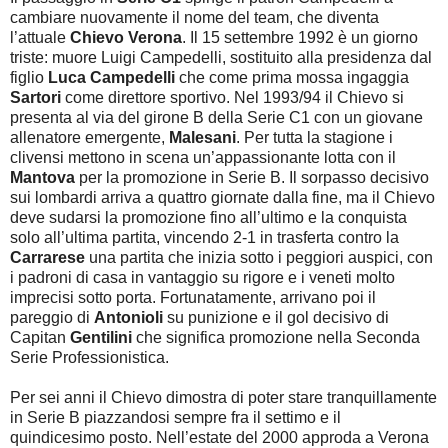
cambiare nuovamente il nome del team, che diventa
l’attuale
Chievo Verona
. Il 15 settembre 1992 è un giorno
triste: muore Luigi Campedelli, sostituito alla presidenza dal
figlio
Luca Campedelli
che come prima mossa ingaggia
Sartori
come direttore sportivo. Nel 1993/94 il Chievo si
presenta al via del girone B della Serie C1 con un giovane
allenatore emergente,
Malesani
. Per tutta la stagione i
clivensi mettono in scena un’appassionante lotta con il
Mantova
per la promozione in Serie B. Il sorpasso decisivo
sui lombardi arriva a quattro giornate dalla fine, ma il Chievo
deve sudarsi la promozione fino all’ultimo e la conquista
solo all’ultima partita, vincendo 2-1 in trasferta contro la
Carrarese
una partita che inizia sotto i peggiori auspici, con
i padroni di casa in vantaggio su rigore e i veneti molto
imprecisi sotto porta. Fortunatamente, arrivano poi il
pareggio di
Antonioli
su punizione e il gol decisivo di
Capitan
Gentilini
che significa promozione nella Seconda
Serie Professionistica.
Per sei anni il Chievo dimostra di poter stare tranquillamente
in Serie B piazzandosi sempre fra il settimo e il
quindicesimo posto. Nell’estate del 2000 approda a Verona