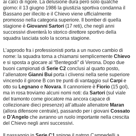
ai calci di rigore. La delusione dura però solo qualche
giorno: il 13 giugno 1986 la giustizia sportiva condanna il
Bassano per illecito e il Chievo viene ufficialmente
promosso nella categoria superiore. Il bomber di quella
stagione è
Giovanni Sartori
(17 reti), che negli anni
successivi diventerà lo storico direttore sportivo della
squadra lasciata solo la scorsa stagione.
L’approdo fra i professionisti porta a un nuovo cambio di
nome: la squadra torna a chiamarsi semplicemente
Chievo
e si sposta a giocare al “Bentegodi” di Verona. Dopo due
buoni campionati di
Serie C2
conclusi al quarto posto,
l’allenatore
Gianni Bui
porta i clivensi nella serie superiore
vincendo il girone B con tre punti di vantaggio sul
Carpi
e
otto su
Legnano
e
Novara
. Il cannoniere è
Fiorio
(15 gol),
ma in rosa troviamo alcuni nomi noti: da
Sartori
(sul viale
del tramonto come giocatore ma ancora capace di
collezionare dieci presenze) all’attuale allenatore
Maran
(allora difensore centrale), passando per i giovani
Cossato
e
D’Angelo
che avranno un ruolo importante nella crescita
del Chievo negli anni successivi.
Il passaggio in
Serie C1
spinge il patron Campedelli a