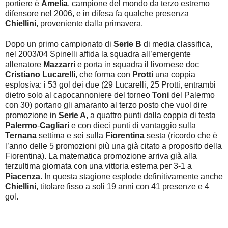
portiere è
Amelia
, campione del mondo da terzo estremo
difensore nel 2006, e in difesa fa qualche presenza
Chiellini
, proveniente dalla primavera.
Dopo un primo campionato di
Serie B
di media classifica,
nel 2003/04 Spinelli affida la squadra all’emergente
allenatore
Mazzarri
e porta in squadra il livornese doc
Cristiano Lucarelli
, che forma con
Protti
una coppia
esplosiva: i 53 gol dei due (29 Lucarelli, 25 Protti, entrambi
dietro solo al capocannoniere del torneo
Toni
del Palermo
con 30) portano gli amaranto al terzo posto che vuol dire
promozione in
Serie A
, a quattro punti dalla coppia di testa
Palermo
-
Cagliari
e con dieci punti di vantaggio sulla
Ternana
settima e sei sulla
Fiorentina
sesta (ricordo che è
l’anno delle 5 promozioni più una già citato a proposito della
Fiorentina). La matematica promozione arriva già alla
terzultima giornata con una vittoria esterna per 3-1 a
Piacenza
. In questa stagione esplode definitivamente anche
Chiellini
, titolare fisso a soli 19 anni con 41 presenze e 4
gol.