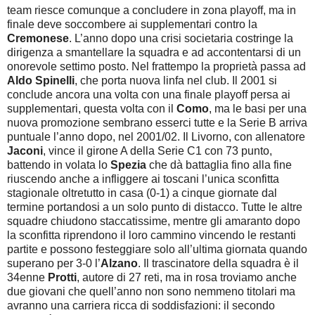
team riesce comunque a concludere in zona playoff, ma in
finale deve soccombere ai supplementari contro la
Cremonese
. L’anno dopo una crisi societaria costringe la
dirigenza a smantellare la squadra e ad accontentarsi di un
onorevole settimo posto. Nel frattempo la proprietà passa ad
Aldo Spinelli
, che porta nuova linfa nel club. Il 2001 si
conclude ancora una volta con una finale playoff persa ai
supplementari, questa volta con il
Como
, ma le basi per una
nuova promozione sembrano esserci tutte e la Serie B arriva
puntuale l’anno dopo, nel 2001/02. Il Livorno, con allenatore
Jaconi
, vince il girone A della Serie C1 con 73 punto,
battendo in volata lo
Spezia
che dà battaglia fino alla fine
riuscendo anche a infliggere ai toscani l’unica sconfitta
stagionale oltretutto in casa (0-1) a cinque giornate dal
termine portandosi a un solo punto di distacco. Tutte le altre
squadre chiudono staccatissime, mentre gli amaranto dopo
la sconfitta riprendono il loro cammino vincendo le restanti
partite e possono festeggiare solo all’ultima giornata quando
superano per 3-0 l’
Alzano
. Il trascinatore della squadra è il
34enne
Protti
, autore di 27 reti, ma in rosa troviamo anche
due giovani che quell’anno non sono nemmeno titolari ma
avranno una carriera ricca di soddisfazioni: il secondo