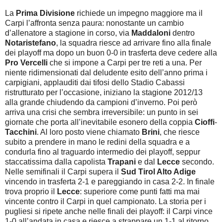
La
Prima Divisione
richiede un impegno maggiore ma il
Carpi l’affronta senza paura: nonostante un cambio
d’allenatore a stagione in corso, via
Maddaloni
dentro
Notaristefano
, la squadra riesce ad arrivare fino alla finale
dei playoff ma dopo un buon 0-0 in trasferta deve cedere alla
Pro Vercelli
che si impone a Carpi per tre reti a una. Per
niente ridimensionati dal deludente esito dell’anno prima i
carpigiani, applauditi dai tifosi dello Stadio Cabassi
ristrutturato per l’occasione, iniziano la stagione 2012/13
alla grande chiudendo da campioni d’inverno. Poi però
arriva una crisi che sembra irreversibile: un punto in sei
giornate che porta all’inevitabile esonero della coppia
Cioffi
-
Tacchini
. Al loro posto viene chiamato
Brini
, che riesce
subito a prendere in mano le redini della squadra e a
condurla fino al traguardo intermedio dei playoff, seppur
staccatissima dalla capolista
Trapani
e dal
Lecce
secondo.
Nelle semifinali il Carpi supera il
Sud Tirol Alto Adige
vincendo in trasferta 2-1 e pareggiando in casa 2-2. In finale
trova proprio il
Lecce
: superiore come punti fatti ma mai
vincente contro il Carpi in quel campionato. La storia per i
pugliesi si ripete anche nelle finali dei playoff: il Carpi vince
1-0 all’andata in casa e riesce a strappare un 1-1 al ritorno