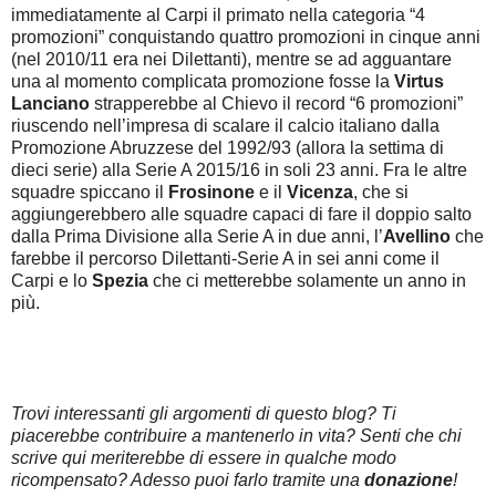
immediatamente al Carpi il primato nella categoria “4
promozioni” conquistando quattro promozioni in cinque anni
(nel 2010/11 era nei Dilettanti), mentre se ad agguantare
una al momento complicata promozione fosse la
Virtus
Lanciano
strapperebbe al Chievo il record “6 promozioni”
riuscendo nell’impresa di scalare il calcio italiano dalla
Promozione Abruzzese del 1992/93 (allora la settima di
dieci serie) alla Serie A 2015/16 in soli 23 anni. Fra le altre
squadre spiccano il
Frosinone
e il
Vicenza
, che si
aggiungerebbero alle squadre capaci di fare il doppio salto
dalla Prima Divisione alla Serie A in due anni, l’
Avellino
che
farebbe il percorso Dilettanti-Serie A in sei anni come il
Carpi e lo
Spezia
che ci metterebbe solamente un anno in
più.
Trovi interessanti gli argomenti di questo blog? Ti
piacerebbe contribuire a mantenerlo in vita? Senti che chi
scrive qui meriterebbe di essere in qualche modo
ricompensato? Adesso puoi farlo tramite una
donazione
!