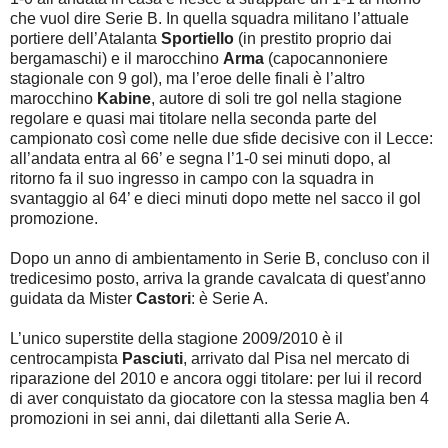
che vuol dire Serie B. In quella squadra militano l’attuale
portiere dell’Atalanta
Sportiello
(in prestito proprio dai
bergamaschi) e il marocchino
Arma
(capocannoniere
stagionale con 9 gol), ma l’eroe delle finali è l’altro
marocchino
Kabine
, autore di soli tre gol nella stagione
regolare e quasi mai titolare nella seconda parte del
campionato così come nelle due sfide decisive con il Lecce:
all’andata entra al 66’ e segna l’1-0 sei minuti dopo, al
ritorno fa il suo ingresso in campo con la squadra in
svantaggio al 64’ e dieci minuti dopo mette nel sacco il gol
promozione.
Dopo un anno di ambientamento in Serie B, concluso con il
tredicesimo posto, arriva la grande cavalcata di quest’anno
guidata da Mister
Castori
: è Serie A.
L’unico superstite della stagione 2009/2010 è il
centrocampista
Pasciuti
, arrivato dal Pisa nel mercato di
riparazione del 2010 e ancora oggi titolare: per lui il record
di aver conquistato da giocatore con la stessa maglia ben 4
promozioni in sei anni, dai dilettanti alla Serie A.