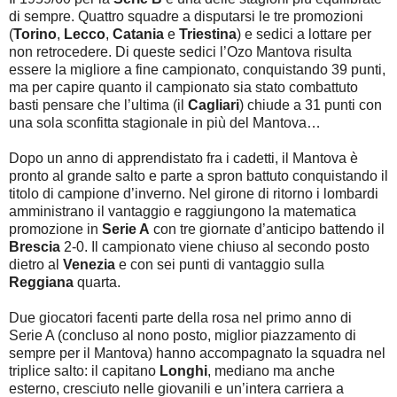
di sempre. Quattro squadre a disputarsi le tre promozioni
(
Torino
,
Lecco
,
Catania
e
Triestina
) e sedici a lottare per
non retrocedere. Di queste sedici l’Ozo Mantova risulta
essere la migliore a fine campionato, conquistando 39 punti,
ma per capire quanto il campionato sia stato combattuto
basti pensare che l’ultima (il
Cagliari
) chiude a 31 punti con
una sola sconfitta stagionale in più del Mantova…
Dopo un anno di apprendistato fra i cadetti, il Mantova è
pronto al grande salto e parte a spron battuto conquistando il
titolo di campione d’inverno. Nel girone di ritorno i lombardi
amministrano il vantaggio e raggiungono la matematica
promozione in
Serie A
con tre giornate d’anticipo battendo il
Brescia
2-0. Il campionato viene chiuso al secondo posto
dietro al
Venezia
e con sei punti di vantaggio sulla
Reggiana
quarta.
Due giocatori facenti parte della rosa nel primo anno di
Serie A (concluso al nono posto, miglior piazzamento di
sempre per il Mantova) hanno accompagnato la squadra nel
triplice salto: il capitano
Longhi
, mediano ma anche
esterno, cresciuto nelle giovanili e un’intera carriera a