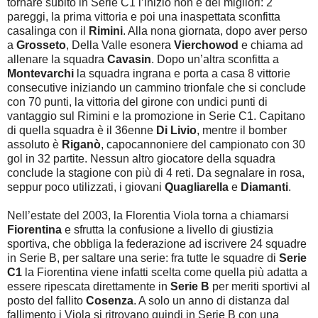
tornare subito in Serie C1 l’inizio non è dei migliori: 2
pareggi, la prima vittoria e poi una inaspettata sconfitta
casalinga con il
Rimini
. Alla nona giornata, dopo aver perso
a
Grosseto
, Della Valle esonera
Vierchowod
e chiama ad
allenare la squadra
Cavasin
. Dopo un’altra sconfitta a
Montevarchi
la squadra ingrana e porta a casa 8 vittorie
consecutive iniziando un cammino trionfale che si conclude
con 70 punti, la vittoria del girone con undici punti di
vantaggio sul Rimini e la promozione in Serie C1. Capitano
di quella squadra è il 36enne
Di Livio
, mentre il bomber
assoluto è
Riganò
, capocannoniere del campionato con 30
gol in 32 partite. Nessun altro giocatore della squadra
conclude la stagione con più di 4 reti. Da segnalare in rosa,
seppur poco utilizzati, i giovani
Quagliarella
e
Diamanti
.
Nell’estate del 2003, la Florentia Viola torna a chiamarsi
Fiorentina
e sfrutta la confusione a livello di giustizia
sportiva, che obbliga la federazione ad iscrivere 24 squadre
in Serie B, per saltare una serie: fra tutte le squadre di
Serie
C1
la Fiorentina viene infatti scelta come quella più adatta a
essere ripescata direttamente in
Serie B
per meriti sportivi al
posto del fallito
Cosenza
. A solo un anno di distanza dal
fallimento i Viola si ritrovano quindi in Serie B con una