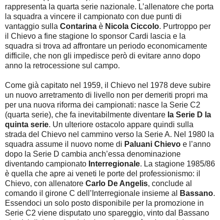
rappresenta la quarta serie nazionale. L’allenatore che porta
la squadra a vincere il campionato con due punti di
vantaggio sulla
Contarina
è
Nicola Ciccolo
. Purtroppo per
il Chievo a fine stagione lo sponsor Cardi lascia e la
squadra si trova ad affrontare un periodo economicamente
difficile, che non gli impedisce però di evitare anno dopo
anno la retrocessione sul campo.
Come già capitato nel 1959, il Chievo nel 1978 deve subire
un nuovo arretramento di livello non per demeriti propri ma
per una nuova riforma dei campionati: nasce la Serie C2
(quarta serie), che fa inevitabilmente diventare
la Serie D la
quinta serie
. Un ulteriore ostacolo appare quindi sulla
strada del Chievo nel cammino verso la Serie A. Nel 1980 la
squadra assume il nuovo nome di
Paluani Chievo
e l’anno
dopo la Serie D cambia anch’essa denominazione
diventando campionato
Interregionale
. La stagione 1985/86
è quella che apre ai veneti le porte del professionismo: il
Chievo, con allenatore
Carlo De Angelis
, conclude al
comando il girone C dell’Interregionale insieme al
Bassano
.
Essendoci un solo posto disponibile per la promozione in
Serie C2 viene disputato uno spareggio, vinto dal Bassano