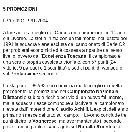
5 PROMOZIONI
LIVORNO 1991-2004
A fare ancora meglio del Carpi, con 5 promozioni in 14 anni,
è il Livorno. La storia inizia con un fallimento: nell’estate del
1991 la squadra viene esclusa dal campionato di Serie C2
per problemi economici ed è costretta a ripartire dal sesto
livello, ovvero dall’
Eccellenza Toscana
. Il campionato è
una vera e propria cavalcata trionfale, con 57 punti (24
vittorie, 9 pareggi e 1 sconfitta) e sedici punti di vantaggio
sul
Pontassieve
secondo.
La stagione 1992/93 non comincia molto meglio di quella
precedente: la promozione nel
Campionato Nazionale
Dilettanti
è subito a rischio per via di un nuovo fallimento,
ma la squadra riesce comunque a iscriversi al campionato
rilevata dall’imprenditore
Claudio Achilli
. L’exploit dell’anno
prima non riesce del tutto sul campo, il Livorno conclude tre
punti dietro la
Vogherese
, ma aver mantenuto il secondo
posto con un punto di vantaggio sul
Rapallo Ruentes
si