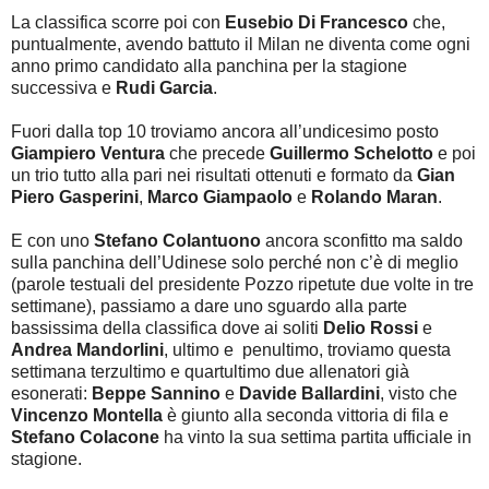
La classifica scorre poi con
Eusebio Di Francesco
che,
puntualmente, avendo battuto il Milan ne diventa come ogni
anno primo candidato alla panchina per la stagione
successiva e
Rudi Garcia
.
Fuori dalla top 10 troviamo ancora all’undicesimo posto
Giampiero Ventura
che precede
Guillermo Schelotto
e poi
un trio tutto alla pari nei risultati ottenuti e formato da
Gian
Piero Gasperini
,
Marco Giampaolo
e
Rolando Maran
.
E con uno
Stefano Colantuono
ancora sconfitto ma saldo
sulla panchina dell’Udinese solo perché non c’è di meglio
(parole testuali del presidente Pozzo ripetute due volte in tre
settimane), passiamo a dare uno sguardo alla parte
bassissima della classifica dove ai soliti
Delio Rossi
e
Andrea Mandorlini
, ultimo e penultimo, troviamo questa
settimana terzultimo e quartultimo due allenatori già
esonerati:
Beppe Sannino
e
Davide Ballardini
, visto che
Vincenzo Montella
è giunto alla seconda vittoria di fila e
Stefano Colacone
ha vinto la sua settima partita ufficiale in
stagione.