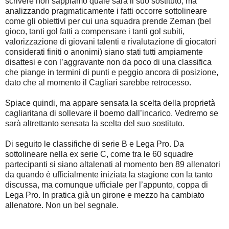
scrivere non sappiamo quale sarà il suo sostituto, ma
analizzando pragmaticamente i fatti occorre sottolineare
come gli obiettivi per cui una squadra prende Zeman (bel
gioco, tanti gol fatti a compensare i tanti gol subiti,
valorizzazione di giovani talenti e rivalutazione di giocatori
considerati finiti o anonimi) siano stati tutti ampiamente
disattesi e con l’aggravante non da poco di una classifica
che piange in termini di punti e peggio ancora di posizione,
dato che al momento il Cagliari sarebbe retrocesso.
Spiace quindi, ma appare sensata la scelta della proprietà
cagliaritana di sollevare il boemo dall’incarico. Vedremo se
sarà altrettanto sensata la scelta del suo sostituto.
Di seguito le classifiche di serie B e Lega Pro. Da
sottolineare nella ex serie C, come tra le 60 squadre
partecipanti si siano altalenati al momento ben 89 allenatori
da quando è ufficialmente iniziata la stagione con la tanto
discussa, ma comunque ufficiale per l’appunto, coppa di
Lega Pro. In pratica già un girone e mezzo ha cambiato
allenatore. Non un bel segnale.