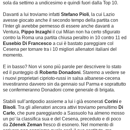
sola da settimo a undicesimo e quindi fuori dalla Top 10.
Davanti a lui troviamo infatti
Stefano Pioli
, la cui Lazio
avesse giocato anche il secondo tempo della partita con
l’Inter gli avrebbe permesso di essere anche davanti a
Ventura,
Pippo Inzaghi
il cui Milan non ha certo sfigurato
contro la Roma una partita chiusa peraltro in 10 contro 11 ed
Eusebio Di Francesco
a cui è bastato pareggiare col
Cesena per tornare tra i 10 migliori allenatori italiani del
momento.
E in basso? Non vi sono più parole per descrivere lo stato
ed il punteggio di
Roberto Donadoni
. Staremo a vedere se
i nuovi proprietari ciprioto-russi in salsa albanese-cecena
investiranno davvero sin da gennaio sul Parma e soprattutto
se confermeranno Donadoni come generale di brigata.
Stabili sull’antipodio assieme a lui i già esonerati
Corini
e
Bisoli
. Tra gli allenatori ancora attivi troviamo penultimo
Di
Carlo
, che pure pareggiando a Sassuolo ha almeno mosso
un po’ la classifica sua e del Cesena, preceduto e di poco
da
Zdenek Zeman
fresco di esonero. Nel momento di