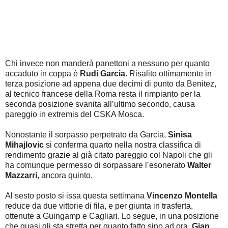
Chi invece non manderà panettoni a nessuno per quanto
accaduto in coppa è
Rudi Garcia
. Risalito ottimamente in
terza posizione ad appena due decimi di punto da Benitez,
al tecnico francese della Roma resta il rimpianto per la
seconda posizione svanita all’ultimo secondo, causa
pareggio in extremis del CSKA Mosca.
Nonostante il sorpasso perpetrato da Garcia,
Sinisa
Mihajlovic
si conferma quarto nella nostra classifica di
rendimento grazie al già citato pareggio col Napoli che gli
ha comunque permesso di sorpassare l’esonerato
Walter
Mazzarri
, ancora quinto.
Al sesto posto si issa questa settimana
Vincenzo Montella
reduce da due vittorie di fila, e per giunta in trasferta,
ottenute a Guingamp e Cagliari. Lo segue, in una posizione
che quasi gli sta stretta per quanto fatto sino ad ora,
Gian