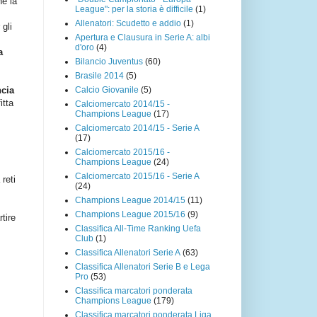
he la
League": per la storia è difficile
(1)
Allenatori: Scudetto e addio
(1)
 gli
Apertura e Clausura in Serie A: albi
d'oro
(4)
a
Bilancio Juventus
(60)
Brasile 2014
(5)
Calcio Giovanile
(5)
ncia
itta
Calciomercato 2014/15 -
Champions League
(17)
Calciomercato 2014/15 - Serie A
(17)
Calciomercato 2015/16 -
Champions League
(24)
Calciomercato 2015/16 - Serie A
 reti
(24)
Champions League 2014/15
(11)
Champions League 2015/16
(9)
tire
Classifica All-Time Ranking Uefa
Club
(1)
Classifica Allenatori Serie A
(63)
Classifica Allenatori Serie B e Lega
Pro
(53)
Classifica marcatori ponderata
Champions League
(179)
Classifica marcatori ponderata Liga