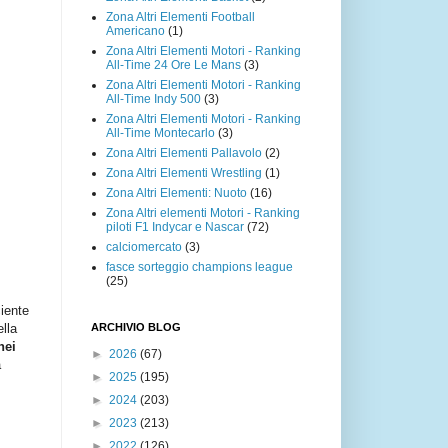
Zona Altri Elementi Football
Americano
(1)
Zona Altri Elementi Motori - Ranking
All-Time 24 Ore Le Mans
(3)
Zona Altri Elementi Motori - Ranking
All-Time Indy 500
(3)
Zona Altri Elementi Motori - Ranking
All-Time Montecarlo
(3)
Zona Altri Elementi Pallavolo
(2)
Zona Altri Elementi Wrestling
(1)
Zona Altri Elementi: Nuoto
(16)
Zona Altri elementi Motori - Ranking
piloti F1 Indycar e Nascar
(72)
calciomercato
(3)
fasce sorteggio champions league
(25)
ciente
ARCHIVIO BLOG
ella
nei
►
2026
(67)
a
►
2025
(195)
►
2024
(203)
►
2023
(213)
►
2022
(126)