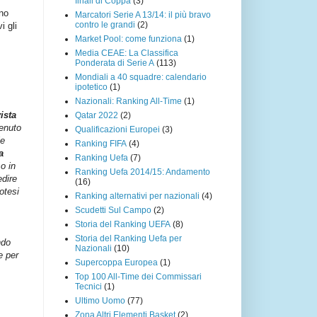
finali di Coppa
(3)
ono
Marcatori Serie A 13/14: il più bravo
contro le grandi
(2)
i gli
Market Pool: come funziona
(1)
Media CEAE: La Classifica
Ponderata di Serie A
(113)
Mondiali a 40 squadre: calendario
ipotetico
(1)
Nazionali: Ranking All-Time
(1)
ista
Qatar 2022
(2)
tenuto
Qualificazioni Europei
(3)
le
Ranking FIFA
(4)
a
Ranking Uefa
(7)
o in
Ranking Uefa 2014/15: Andamento
edire
(16)
otesi
Ranking alternativi per nazionali
(4)
Scudetti Sul Campo
(2)
Storia del Ranking UEFA
(8)
Storia del Ranking Uefa per
ndo
Nazionali
(10)
e per
Supercoppa Europea
(1)
Top 100 All-Time dei Commissari
Tecnici
(1)
Ultimo Uomo
(77)
Zona Altri Elementi Basket
(2)