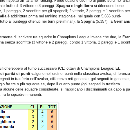
iente rispetto all'Italia nel ranking. Perde qualche decimo di punto su di noi anc
 frutto di 3 vittorie e 3 pareggi.
Spagna
e
Inghilterra
si difendono bene
1 pareggio, 2 sconfitte per gli spagnoli; 2 vittorie, 3 pareggi e 1 sconfitta per
talia
è addirittura prima nel ranking stagionale, nel quale con 5,666 punti-
utto ai punteggi ottenuti nei turni preliminari), la
Spagna
(5,357), la
Germani
 permette di iscrivere tre squadre in Champions League invece che due, la
Fra
 senza sconfitte (3 vittorie e 2 pareggi, contro 1 vittoria, 2 pareggi e 1 sconf
ificherebbero al turno successivo (
CL
: ottavi di Champions League;
EL
:
di parità di punti
valgono nell’ordine: punti nella classifica avulsa, differenza
egnati in trasferta nell’avulsa, differenza reti generale, gol segnati in generale,
gio fra tre o più squadre se, dopo il quarto punto (gol segnati in trasferta
ra alcune delle squadre considerate, si riapplicano i discriminanti da capo a par
a fra le squadre rimanenti.