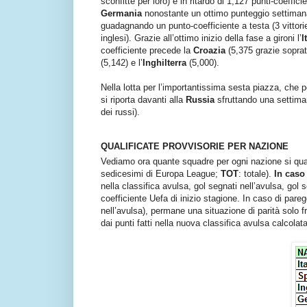
sconfitte per loro) e in ritardo di 1,127 punti-coeffic
Germania
nonostante un ottimo punteggio settimanale
guadagnando un punto-coefficiente a testa (3 vittorie, 
inglesi). Grazie all’ottimo inizio della fase a gironi l’
I
coefficiente precede la
Croazia
(5,375 grazie sopratt
(5,142) e l’
Inghilterra
(5,000).
Nella lotta per l’importantissima sesta piazza, che
si riporta davanti alla
Russia
sfruttando una settimana
dei russi).
QUALIFICATE PROVVISORIE PER NAZIONE
Vediamo
ora quante squadre per ogni nazione si qual
sedicesimi di Europa League;
TOT
: totale).
In caso 
nella classifica avulsa, gol segnati nell’avulsa, gol s
coefficiente Uefa di inizio stagione. In caso di pareg
nell’avulsa), permane una situazione di parità solo f
dai punti fatti nella nuova classifica avulsa calcolat