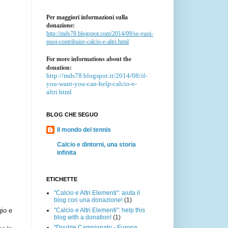
Per maggiori informazioni sulla
donazione:
http://mds78.blogspot.com/2014/09/se-vuoi-
puoi-contribuire-calcio-e-altri.html
For more informations about the
donation:
http://mds78.blogspot.it/2014/08/if-
you-want-you-can-help-calcio-e-
altri.html
BLOG CHE SEGUO
Il mondo del tennis
Calcio e dintorni, una storia
infinita
ETICHETTE
"Calcio e Altri Elementi": aiuta il
blog con una donazione!
(1)
"Calcio e Altri Elementi": help this
gio e
blog with a donation!
(1)
"Double Campionato - Europa