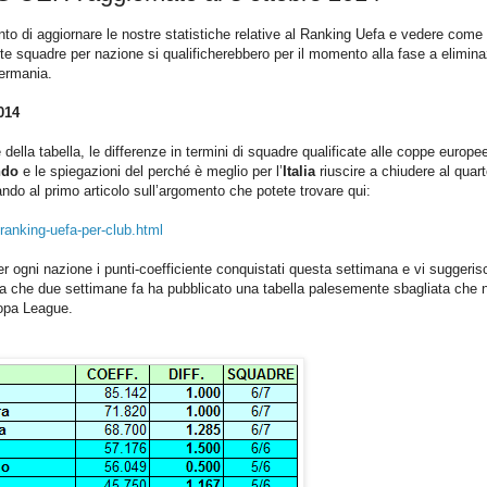
o di aggiornare le nostre statistiche relative al Ranking Uefa e vedere come
ante squadre per nazione si qualificherebbero per il momento alla fase a elimin
Germania.
014
 della tabella, le differenze in termini di squadre qualificate alle coppe europe
ndo
e le spiegazioni del perché è meglio per l’
Italia
riuscire a chiudere al quar
ando al primo articolo sull’argomento che potete trovare qui:
anking-uefa-per-club.html
per ogni nazione i punti-coefficiente conquistati questa settimana e vi suggeris
Uefa che due settimane fa ha pubblicato una tabella palesemente sbagliata che 
ropa League.