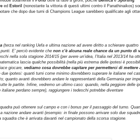
terebbe solamente il
Porto
oltre la fase a gironi, poiché
Benfica
e
Sporting
ve
ed
Estoril
(nonostante la vittoria di questi ultimi contro il Panathinaikos) s
notare che dopo due turni di Champions League sarebbero qualificate agli ottav
a
(terza nel ranking Uefa e ultima nazione ad avere diritto a schierare quattro
 punti. E’ perciò evidente che
non c’è alcuna reale chance da un punto di v
deschi nella sola stagione 2014/15 (per avere un’idea, l’Italia nel 2013/14 ha ot
ematica lascia qualche possibilità (nella più estrema delle ipotesi è possibi
iace giocare,
vediamo cosa dovrebbe capitare per permetterci di mettere 
 due ipotesi: quanti turni come minimo dovrebbero superare le italiane nel cas
; quanto avanti dovrebbero andare le rappresentanti della Germania per imp
 tutte le partite. Infine, vedremo un ultimo caso: quando, nella peggiore delle ip
 italiane perdano sempre), raggiungere i tedeschi potrebbe diventare
 squadra può ottenere sul campo e con i bonus per il passaggio del turno. Qua
sa nazione andare avanti (esempio: in finale possono arrivare solo due squadr
a squadra che è arrivata davanti nel campionato della scorsa stagione.