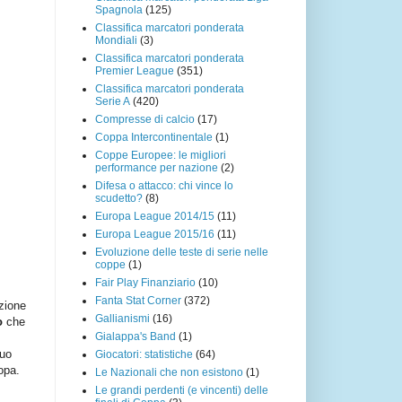
Spagnola
(125)
Classifica marcatori ponderata
Mondiali
(3)
Classifica marcatori ponderata
Premier League
(351)
Classifica marcatori ponderata
Serie A
(420)
Compresse di calcio
(17)
Coppa Intercontinentale
(1)
Coppe Europee: le migliori
performance per nazione
(2)
Difesa o attacco: chi vince lo
scudetto?
(8)
Europa League 2014/15
(11)
Europa League 2015/16
(11)
Evoluzione delle teste di serie nelle
coppe
(1)
Fair Play Finanziario
(10)
Fanta Stat Corner
(372)
azione
Gallianismi
(16)
o
che
Gialappa's Band
(1)
suo
Giocatori: statistiche
(64)
ropa.
Le Nazionali che non esistono
(1)
Le grandi perdenti (e vincenti) delle