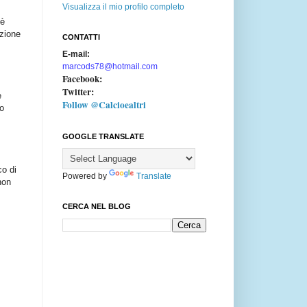
Visualizza il mio profilo completo
 è
azione
CONTATTI
E-mail:
marcods78@hotmail.com
Facebook:
Twitter:
e
Follow @Calcioealtri
to
GOOGLE TRANSLATE
co di
Powered by
Translate
non
CERCA NEL BLOG