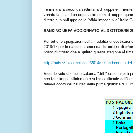
Terminata la seconda settimana di coppe è il moment
variata la classifica dopo la tre giorni di coppe, qu
diretta e lo sviluppo della “sfida impossibile” Italia-
RANKING UEFA AGGIORNATO AL 3 OTTOBRE 2
Per tutte le spiegazioni sulla modalità di costruzione
2016/17 per le nazioni a seconda del
colore di sfo
posto piuttosto che al quinto questa stagione vi rim
http://mds78.blogspot.com/2014/09/landamento-del-r
Ricordo solo che nella colonna "diff." sono inseriti 
non fare troppo affidamento sul sito ufficiale dell'
teneva conto dei risultati della prima giornata di Eu