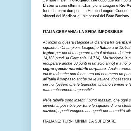
Sempre male il
Portogallo
, che dopo due turni por
Lisbona
sono ultimi in Champions League e
Rio A
fuori dai primi due posti in Europa League. Curioso 
sloveni del
Maribor
e i bielorussi del
Bate Borisov
.
ITALIA-GERMANIA: LA SFIDA IMPOSSIBILE
All’inizio di questa stagione la distanza fra
Germani
squadre in Champions League) e
Italia
era di 12,403
logico
per noi di recuperare tutto il distacco dai te
14,166 punti, la Germania 14,714). Ma siccome la mat
recuperare anche 30 punti in un solo anno) e a noi p
segno questo incredibile sorpasso
. Analizzeremo
cui le tedesche non facessero più nemmeno un punto
all’Italia il sorpasso anche se le italiane vincessero
per noi (ovvero che le tedesche vincano sempre e le
matematicamente impossibile.
Nelle tabelle sono inseriti i punti massimi che ogni
diventa impossibile per tutte le squadre di una stes
nazione) i punti vengono assegnati per comodità all
ITALIANE: TURNI MINIMI DA SUPERARE