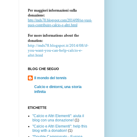
Per maggiori informazioni sulla
donazione:
http://mds78.blogspot.com/2014/09/se-vuoi-
puoi-contribuire-calcio-e-altri.html
For more informations about the
donation:
http://mds78.blogspot.it/2014/08/if-
you-want-you-can-help-calcio-e-
altri.html
BLOG CHE SEGUO
Il mondo del tennis
Calcio e dintorni, una storia
infinita
ETICHETTE
"Calcio e Altri Elementi": aiuta il
blog con una donazione!
(1)
"Calcio e Altri Elementi": help this
blog with a donation!
(1)
"Double Campionato - Europa