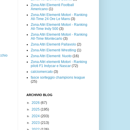
Zona Altri Elementi Football
Americano
(1)
Zona Altri Elementi Motori - Ranking
All-Time 24 Ore Le Mans
(3)
Zona Altri Elementi Motori - Ranking
All-Time Indy 500
(3)
Zona Altri Elementi Motori - Ranking
All-Time Montecarlo
(3)
Zona Altri Elementi Pallavolo
(2)
Zona Altri Elementi Wrestling
(1)
cchio
Zona Altri Elementi: Nuoto
(16)
Zona Altri elementi Motori - Ranking
piloti F1 Indycar e Nascar
(72)
calciomercato
(3)
fasce sorteggio champions league
(25)
ARCHIVIO BLOG
►
2026
(67)
►
2025
(195)
►
2024
(203)
►
2023
(213)
►
2022
(126)