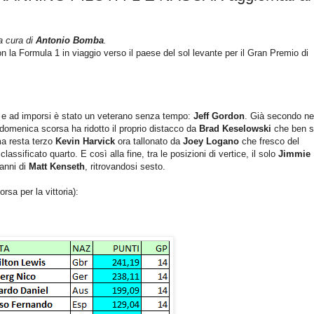
a cura di
Antonio Bomba
.
 la Formula 1 in viaggio verso il paese del sol levante per il Gran Premio di
e ad imporsi è stato un veterano senza tempo:
Jeff Gordon
. Già secondo ne
i domenica scorsa ha ridotto il proprio distacco da
Brad Keselowski
che ben s
a resta terzo
Kevin Harvick
ora tallonato da
Joey Logano
che fresco del
ssificato quarto. E così alla fine, tra le posizioni di vertice, il solo
Jimmie
danni di
Matt Kenseth
, ritrovandosi sesto.
rsa per la vittoria):