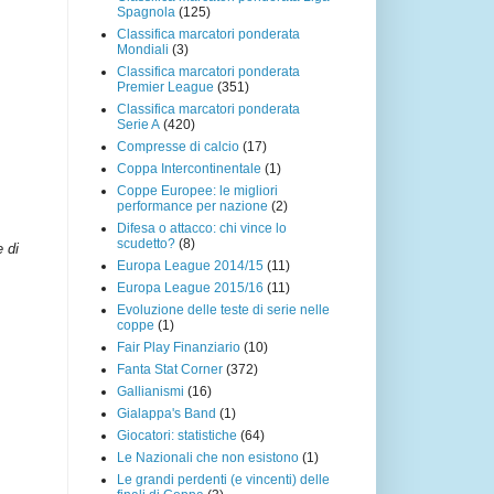
Spagnola
(125)
Classifica marcatori ponderata
Mondiali
(3)
Classifica marcatori ponderata
Premier League
(351)
Classifica marcatori ponderata
Serie A
(420)
Compresse di calcio
(17)
Coppa Intercontinentale
(1)
Coppe Europee: le migliori
performance per nazione
(2)
Difesa o attacco: chi vince lo
scudetto?
(8)
e di
Europa League 2014/15
(11)
Europa League 2015/16
(11)
Evoluzione delle teste di serie nelle
coppe
(1)
Fair Play Finanziario
(10)
Fanta Stat Corner
(372)
Gallianismi
(16)
Gialappa's Band
(1)
Giocatori: statistiche
(64)
Le Nazionali che non esistono
(1)
Le grandi perdenti (e vincenti) delle