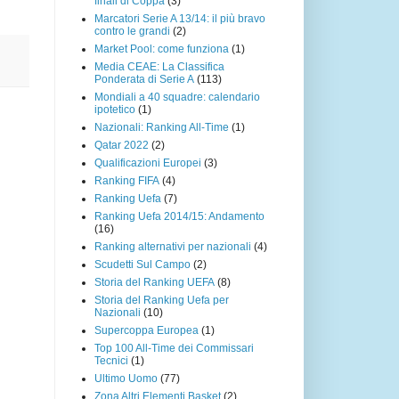
finali di Coppa
(3)
Marcatori Serie A 13/14: il più bravo
contro le grandi
(2)
Market Pool: come funziona
(1)
Media CEAE: La Classifica
Ponderata di Serie A
(113)
Mondiali a 40 squadre: calendario
ipotetico
(1)
Nazionali: Ranking All-Time
(1)
Qatar 2022
(2)
Qualificazioni Europei
(3)
Ranking FIFA
(4)
Ranking Uefa
(7)
Ranking Uefa 2014/15: Andamento
(16)
Ranking alternativi per nazionali
(4)
Scudetti Sul Campo
(2)
Storia del Ranking UEFA
(8)
Storia del Ranking Uefa per
Nazionali
(10)
Supercoppa Europea
(1)
Top 100 All-Time dei Commissari
Tecnici
(1)
Ultimo Uomo
(77)
Zona Altri Elementi Basket
(2)