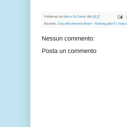
Pubblicato da
Marco De Santis
alle
09:37
Etichette:
Zona Altri elementi Motori - Ranking piloti F1 Indy
Nessun commento:
Posta un commento