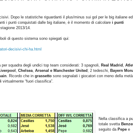
sivi. Dopo le statistiche riguardanti il plus/minus sui gol per le big italiane ed
anti i punti conquistati dalle big italiane, è il momento di calcolare
i punti
 stagione 2013/14.
 deboli di questo sistema sono spiegati qui:
tori-decisivi-chi-ha.html
per squadra degli undici top team considerati: 3 spagnoli,
Real Madrid
,
Atle
Liverpool
,
Chelsea
,
Arsenal e Manchester United
; 2 tedeschi,
Bayern Mon
main
. Ricordo che in
grassetto
sono segnalati i giocatori con meno della metà
 virtualmente “fuori classifica”.
Nella classifica a pu
totale svetta
Benz
seguito da
Pepe
e