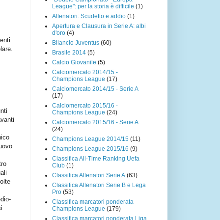
League": per la storia è difficile
(1)
Allenatori: Scudetto e addio
(1)
Apertura e Clausura in Serie A: albi
d'oro
(4)
senti
Bilancio Juventus
(60)
lare.
Brasile 2014
(5)
Calcio Giovanile
(5)
Calciomercato 2014/15 -
Champions League
(17)
Calciomercato 2014/15 - Serie A
(17)
Calciomercato 2015/16 -
nti
Champions League
(24)
vanti
Calciomercato 2015/16 - Serie A
(24)
ico
Champions League 2014/15
(11)
nuovo
Champions League 2015/16
(9)
Classifica All-Time Ranking Uefa
tro
Club
(1)
ali
Classifica Allenatori Serie A
(63)
olte
Classifica Allenatori Serie B e Lega
Pro
(53)
dio-
Classifica marcatori ponderata
i
Champions League
(179)
Classifica marcatori ponderata Liga