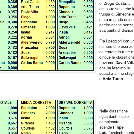
di
Diego Costa
, a
dimostrazione che l
truppa di Simeone 
stata in grado di vi
partite anche senza
sua punta di diaman
Fra i peggiori con u
numero di presenze 
da entrare in tutte e
cinque le classifich
troviamo
David Vill
che ha lasciato la
squadra a fine stag
e
Arda Turan
.
Nelle classifiche
riguardanti il solo
campionato
scende
Filipe
Luis
(evidentement