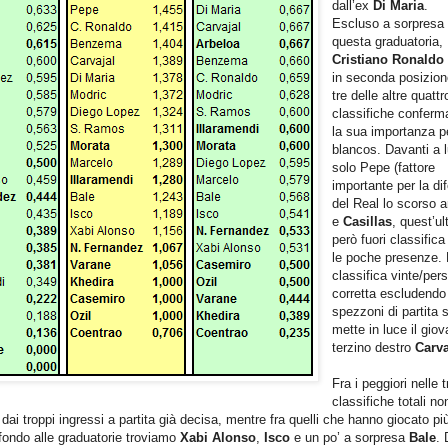
dall’ex
Di Maria
.
Escluso a sorpresa
questa graduatoria,
Cristiano Ronaldo
in seconda posizion
tre delle altre quattr
classifiche confer
la sua importanza pe
blancos. Davanti a lu
solo Pepe (fattore
importante per la di
del Real lo scorso 
e
Casillas
, quest’ul
però fuori classifica
le poche presenze. 
classifica vinte/per
corretta escludendo 
spezzoni di partita s
mette in luce il gio
terzino destro
Carva
Fra i peggiori nelle t
classifiche totali no
 dai troppi ingressi a partita già decisa, mentre fra quelli che hanno giocato pi
 fondo alle graduatorie troviamo
Xabi Alonso
,
Isco
e un po’ a sorpresa
Bale
. 