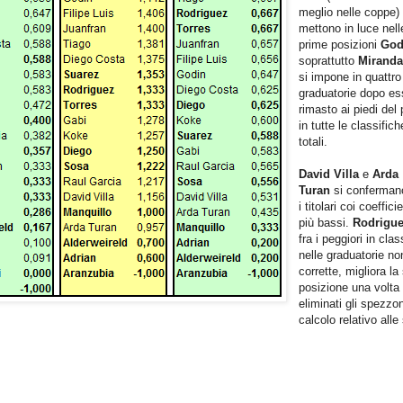
meglio nelle coppe) 
mettono in luce nell
prime posizioni
Go
soprattutto
Mirand
si impone in quattro
graduatorie dopo es
rimasto ai piedi del
in tutte le classifich
totali.
David Villa
e
Arda
Turan
si confermano
i titolari coi coefficie
più bassi.
Rodrigu
fra i peggiori in clas
nelle graduatorie no
corrette, migliora la
posizione una volta
eliminati gli spezzon
calcolo relativo alle