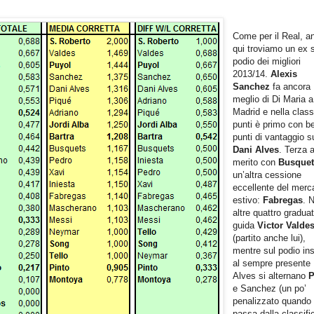
Come per il Real, a
qui troviamo un ex 
podio dei migliori
2013/14.
Alexis
Sanchez
fa ancora
meglio di Di Maria a
Madrid e nella class
punti è primo con b
punti di vantaggio s
Dani Alves
. Terza a
merito con
Busquet
un’altra cessione
eccellente del merc
estivo:
Fabregas
. 
altre quattro graduat
guida
Victor Valde
(partito anche lui),
mentre sul podio in
al sempre presente
Alves si alternano
P
e Sanchez (un po’
penalizzato quando 
passa dalla classifi