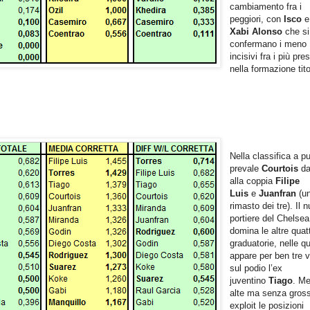
cambiamento fra i
peggiori, con
Isco
e
Xabi Alonso
che si
confermano i meno
incisivi fra i più pre
nella formazione tito
Nella classifica a pu
prevale
Courtois
da
alla coppia
Filipe
Luis
e
Juanfran
(un
rimasto dei tre). Il 
portiere del Chelsea
domina le altre quat
graduatorie, nelle qu
appare per ben tre v
sul podio l’ex
juventino
Tiago
. Me
alte ma senza gross
exploit le posizioni