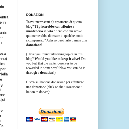
 da
DONAZIONI
entra
Trovi interessanti gli argomenti di questo
e in
blog?
Ti piacerebbe contribuire a
o
mantenerlo in vita?
Senti che chi scrive
mando
qui meriterebbe di essere in qualche modo
r i
ricompensato? Adesso puoi farlo tramite una
i il
donazione!
fesa
(Have you found interesting topics in this
anno)
blog?
Would you like to keep it alive?
Do
you feel that the writer deserves to be
timo
rewarded in some way? Now you can do it
 per
through a
donation!
)
Nella
se
bottone donazione
Clicca sul
per effettuare
gli
"Donazione"
una donazione (click on the
i
button
to donate):
vane
jal
.
re
n
ù
Da