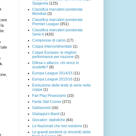
Spagnola
(125)
a
Classifica marcatori ponderata
Mondiali
(3)
è
Classifica marcatori ponderata
ncere
Premier League
(351)
 la
Classifica marcatori ponderata
te.
Serie A
(420)
Compresse di calcio
(17)
n
Coppa Intercontinentale
(1)
tale
Coppe Europee: le migliori
performance per nazione
(2)
e
Difesa o attacco: chi vince lo
a
,
scudetto?
(8)
Europa League 2014/15
(11)
ione,
Europa League 2015/16
(11)
Evoluzione delle teste di serie nelle
coppe
(1)
Fair Play Finanziario
(10)
Fanta Stat Corner
(372)
Gallianismi
(16)
Gialappa's Band
(1)
Giocatori: statistiche
(64)
Le Nazionali che non esistono
(1)
Le grandi perdenti (e vincenti) delle
e