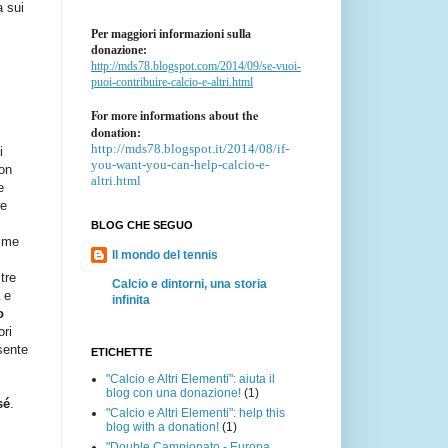
a sui
Per maggiori informazioni sulla
donazione:
http://mds78.blogspot.com/2014/09/se-vuoi-
puoi-contribuire-calcio-e-altri.html
For more informations about the
donation:
http://mds78.blogspot.it/2014/08/if-
i
you-want-you-can-help-calcio-e-
on
altri.html
e
re
BLOG CHE SEGUO
rime
Il mondo del tennis
 tre
Calcio e dintorni, una storia
a
e
infinita
o
ri
sente
ETICHETTE
"Calcio e Altri Elementi": aiuta il
blog con una donazione!
(1)
sé
.
"Calcio e Altri Elementi": help this
blog with a donation!
(1)
"Double Campionato - Europa