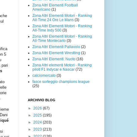
Zona Altri Elementi Football
Americano
(1)
Zona Altri Elementi Motori - Ranking
nche
All-Time 24 Ore Le Mans
(3)
sul
Zona Altri Elementi Motori - Ranking
All-Time Indy 500
(3)
Zona Altri Elementi Motori - Ranking
All-Time Montecarlo
(3)
Zona Altri Elementi Pallavolo
(2)
ifica
Zona Altri Elementi Wrestling
(1)
en 5
Zona Altri Elementi: Nuoto
(16)
u
Zona Altri elementi Motori - Ranking
 pari
piloti F1 Indycar e Nascar
(72)
s
calciomercato
(3)
fasce sorteggio champions league
ato
(25)
Nelle
orie
s
ARCHIVIO BLOG
►
2026
(67)
sieme
 Dani
►
2025
(195)
iqué
►
2024
(203)
►
2023
(213)
si
►
2022
(126)
ca coi