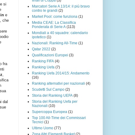
finali di Coppa
(3)
e si
Marcatori Serie A 13/14: il più bravo
e
contro le grandi
(2)
din
e
Market Pool: come funziona
(1)
a
, che
Media CEAE: La Classifica
Ponderata di Serie A
(113)
sere
Mondiali a 40 squadre: calendario
 podio
ipotetico
(1)
e
Nazionali: Ranking All-Time
(1)
Qatar 2022
(2)
Qualificazioni Europei
(3)
Ranking FIFA
(4)
 fra
Ranking Uefa
(7)
nti
Ranking Uefa 2014/15: Andamento
ez
,
(16)
sifica
Ranking alternativi per nazionali
(4)
n
Scudetti Sul Campo
(2)
 sua
Storia del Ranking UEFA
(8)
Storia del Ranking Uefa per
i dal
Nazionali
(10)
 sue
Supercoppa Europea
(1)
Top 100 All-Time dei Commissari
Tecnici
(1)
Ultimo Uomo
(77)
Zona Altri Elementi Basket
(2)