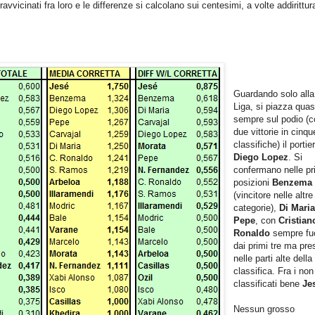
avvicinati fra loro e le differenze si calcolano sui centesimi, a volte addirittur
Guardando solo alla
Liga, si piazza quas
sempre sul podio (c
due vittorie in cinqu
classifiche) il portie
Diego Lopez
. Si
confermano nelle p
posizioni
Benzema
(vincitore nelle altre
categorie),
Di Mari
Pepe
, con
Cristian
Ronaldo
sempre fuo
dai primi tre ma pre
nelle parti alte della
classifica. Fra i non
classificati bene
Je
Nessun grosso