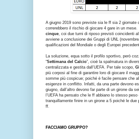
A giugno 2019 sono previste sia le ff sia 2 giornate d
correrebbero il rischio di giocare 4 gare in un mese. 
cinque
, coi due turni di riposo previsti coincidenti al
avviene a conclusione dei Gruppi di UNL (novembre/
qualificazioni del Mondiale o degli Europei precede
La soluzione, equa sotto il profilo sportivo, però co
“
Settimana del Calcio
”, cioè la spalmatura in divers
centralizzata e gestita dall’UEFA. Per tale scopo,
G
più corposi al fine di garantire loro di giocare il ma
somme più cospicue; poiché è facile pensare che alc
esigenze in conflitto. Infatti, da una parte devono es
giugno, dall’altro devono far parte di un girone da s
l’UEFA ha pensato che le ff abbiano lo stesso peso d
tranquillamente finire in un girone a 5 poiché le due 
ff.
FACCIAMO GRUPPO?