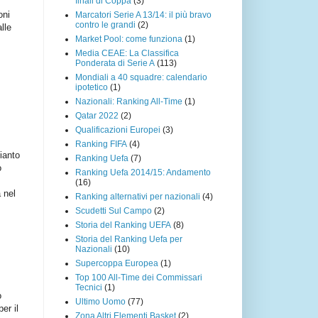
finali di Coppa
(3)
oni
Marcatori Serie A 13/14: il più bravo
contro le grandi
(2)
lle
Market Pool: come funziona
(1)
Media CEAE: La Classifica
Ponderata di Serie A
(113)
Mondiali a 40 squadre: calendario
ipotetico
(1)
Nazionali: Ranking All-Time
(1)
Qatar 2022
(2)
Qualificazioni Europei
(3)
Ranking FIFA
(4)
pianto
Ranking Uefa
(7)
o
Ranking Uefa 2014/15: Andamento
(16)
 nel
Ranking alternativi per nazionali
(4)
Scudetti Sul Campo
(2)
Storia del Ranking UEFA
(8)
Storia del Ranking Uefa per
Nazionali
(10)
Supercoppa Europea
(1)
Top 100 All-Time dei Commissari
Tecnici
(1)
o
Ultimo Uomo
(77)
er il
Zona Altri Elementi Basket
(2)