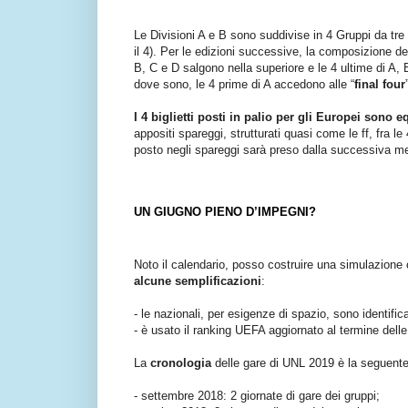
Le Divisioni A e B sono suddivise in 4 Gruppi da tre sq
il 4). Per le edizioni successive, la composizione d
B, C e D salgono nella superiore e le 4 ultime di A, 
dove sono, le 4 prime di A accedono alle “
final four
I 4 biglietti posti in palio per gli Europei sono e
appositi spareggi, strutturati quasi come le ff, fra le
posto negli spareggi sarà preso dalla successiva meg
UN GIUGNO PIENO D’IMPEGNI?
Noto il calendario, posso costruire una simulazione
alcune semplificazioni
:
- le nazionali, per esigenze di spazio, sono identifica
- è usato il ranking UEFA aggiornato al termine delle
La
cronologia
delle gare di UNL 2019 è la seguente
- settembre 2018: 2 giornate di gare dei gruppi;