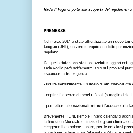
Rado Il Figo
ci porta alla scoperta del regolamento 
PREMESSE
Nel marzo 2014 è stato ufficializzato un nuovo torneo e
League
(UNL), un vero e proprio scudetto per nazion
regolano.
Da quella data sono stati poi svelati maggiori dettagl
sede voglio però soffermarmi solo sui problemi pretta
rispondere a tre esigenze:
- ridurre sensibilmente il numero di
amichevoli
(fra
- coprire l’assenza di tornei ufficiali (o meglio delle lo
- permettere alle
nazionali minori
l’accesso alla fas
Brevemente, l’UNL riempie l’intero calendario agonist
la fine di un Mondiale e l’inizio dei gironi eliminat
eleggerne il campione. Inoltre,
per le edizioni pre
biglietti per la fase finale (allargata a 24 partecipa