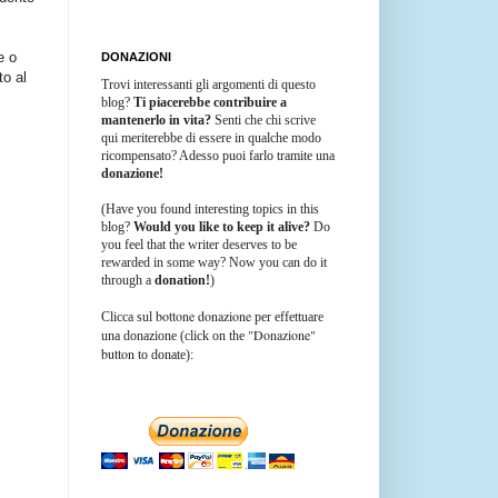
e o
DONAZIONI
o al
Trovi interessanti gli argomenti di questo
blog?
Ti piacerebbe contribuire a
mantenerlo in vita?
Senti che chi scrive
qui meriterebbe di essere in qualche modo
ricompensato? Adesso puoi farlo tramite una
donazione!
(Have you found interesting topics in this
blog?
Would you like to keep it alive?
Do
you feel that the writer deserves to be
rewarded in some way? Now you can do it
through a
donation!
)
bottone donazione
Clicca sul
per effettuare
"Donazione"
una donazione (click on the
button
to donate):