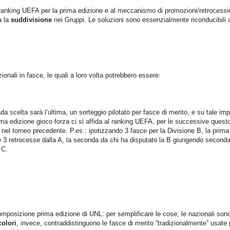
 al ranking UEFA per la prima edizione e al meccanismo di promozioni/retrocessi
a la
suddivisione
nei Gruppi. Le soluzioni sono essenzialmente riconducibili a
zionali in fasce, le quali a loro volta potrebbero essere:
da scelta sarà l’ultima, un sorteggio pilotato per fasce di merito, e su tale im
ma edizione gioco forza ci si affida al ranking UEFA, per le successive quest
nel torneo precedente. P.es.: ipotizzando 3 fasce per la Divisione B, la prima
le 3 retrocesse dalla A, la seconda da chi ha disputato la B giungendo seconda
 C.
 composizione prima edizione di UNL: per semplificare le cose, le nazionali son
colori
, invece, contraddistinguono le fasce di merito “tradizionalmente” usate p