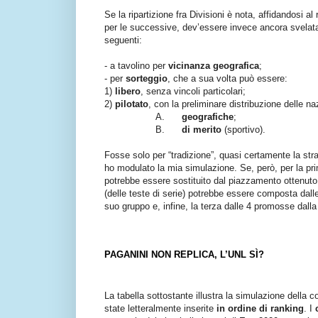
Se la ripartizione fra Divisioni è nota, affidandosi
per le successive, dev’essere invece ancora svelat
seguenti:
- a tavolino per
vicinanza geografica
;
- per
sorteggio
, che a sua volta può essere:
1)
libero
, senza vincoli particolari;
2)
pilotato
, con la preliminare distribuzione delle na
A.
geografiche
;
B.
di merito
(sportivo).
Fosse solo per “tradizione”, quasi certamente la stra
ho modulato la mia simulazione. Se, però, per la pri
potrebbe essere sostituito dal piazzamento ottenuto 
(delle teste di serie) potrebbe essere composta dal
suo gruppo e, infine, la terza dalle 4 promosse dalla
PAGANINI NON REPLICA, L’UNL SÌ?
La tabella sottostante illustra la simulazione della
state letteralmente inserite
in ordine di ranking
. I