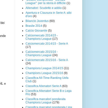
League": per la storia è difficile
(1)
Allenatori: Scudetto e addio
(1)
Apertura e Clausura in Serie A: albi
d'oro
(4)
Bilancio Juventus
(60)
“dei
Brasile 2014
(5)
Calcio Giovanile
(5)
Calciomercato 2014/15 -
conde
Champions League
(17)
Calciomercato 2014/15 - Serie A
(17)
Calciomercato 2015/16 -
Champions League
(24)
Calciomercato 2015/16 - Serie A
(24)
Champions League 2014/15
(11)
Champions League 2015/16
(9)
Classifica All-Time Ranking Uefa
Club
(1)
UNL e
Classifica Allenatori Serie A
(63)
Classifica Allenatori Serie B e Lega
Pro
(53)
Classifica marcatori ponderata
Champions League
(179)
Classifica marcatori ponderata Liga