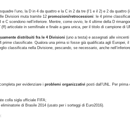
uadre l’uno, la D in 4 da quattro e la C in 2 da tre (l’1 e il 2) e 2 da quattro (i
elle Divisioni muta tramite 12
promozioni/retrocessioni
: le 4 prime classifica
B e C scendono nell’inferiore. Mentre, come ovvio, le 4 ultime della D rimango
” (ff) articolate in semifinale e finale a gara unica, per il titolo di campione di 
quamente distribuiti fra le 4 Divisioni
(uno a testa) e assegnati alle vincenti 
 4 prime classificate. Qualora una prima si fosse già qualificata agli Europei, i
lio classificata nella Divisione, pescando, se necessario, anche nell’inferior
 completa per evidenziare i
problemi organizzativi
posti dall’UNL. Per prima
te colla sigla ufficiale FIFA;
 eliminatorie di Brasile 2014 (usato per i sorteggi di Euro2016).
: