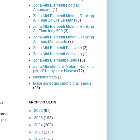
Zona Altri Elementi Football
Americano
(1)
Zona Altri Elementi Motori - Ranking
All-Time 24 Ore Le Mans
(3)
Zona Altri Elementi Motori - Ranking
All-Time Indy 500
(3)
Zona Altri Elementi Motori - Ranking
All-Time Montecarlo
(3)
Zona Altri Elementi Pallavolo
(2)
Zona Altri Elementi Wrestling
(1)
Zona Altri Elementi: Nuoto
(16)
Zona Altri elementi Motori - Ranking
piloti F1 Indycar e Nascar
(72)
calciomercato
(3)
fasce sorteggio champions league
(25)
ARCHIVIO BLOG
axi
►
2026
(67)
ntano
►
2025
(195)
 pur
►
2024
(203)
►
2023
(213)
►
2022
(126)