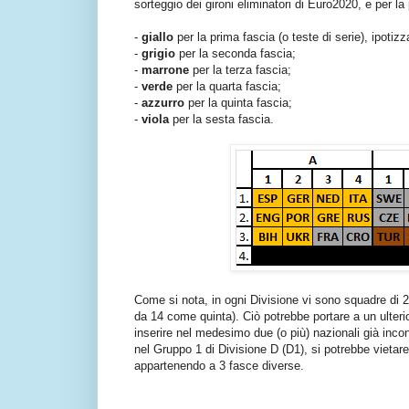
sorteggio dei gironi eliminatori di Euro2020, e per la
-
giallo
per la prima fascia (o teste di serie), ipoti
-
grigio
per la seconda fascia;
-
marrone
per la terza fascia;
-
verde
per la quarta fascia;
-
azzurro
per la quinta fascia;
-
viola
per la sesta fascia.
Come si nota, in ogni Divisione vi sono squadre di 2
da 14 come quinta). Ciò potrebbe portare a un ulterior
inserire nel medesimo due (o più) nazionali già inco
nel Gruppo 1 di Divisione D (D1), si potrebbe vieta
appartenendo a 3 fasce diverse.