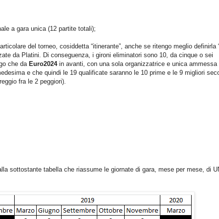
ale a gara unica (12 partite totali);
rticolare del torneo, cosiddetta “itinerante”, anche se ritengo meglio definirla 
izzate da Platini. Di conseguenza, i gironi eliminatori sono 10, da cinque o sei
engo che da
Euro2024
in avanti, con una sola organizzatrice e unica ammessa
a medesima e che quindi le 19 qualificate saranno le 10 prime e le 9 migliori se
eggio fra le 2 peggiori).
lla sottostante tabella che riassume le giornate di gara, mese per mese, di 