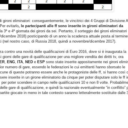
i gironi eliminatori: conseguentemente, le vincitrici dei 4 Gruppi di Divisione A
Per evitarlo
, le partecipanti alle ff sono inserite in gironi eliminatori da
la 3ª e 4ª giornata dei gironi da sei. Pertanto, il sorteggio dei gironi eliminatori
dicembre 2018) posticipando di un anno la scadenza attuale posta al termine
nti (nel nostro caso, di Russia 2018, quindi a novembre/dicembre 2017).
zza contro una novità delle qualificazioni di Euro 2016, dove si è inaugurata la
i giorni delle gare di qualificazione per una migliore vendita dei diritti tv, ora
ER
,
ENG
,
ITA
,
NED
e
ESP
sono state inserite appositamente nei gironi elimin
ggior numero di gare, essendo le federazioni le cui emittenti hanno sborsato le
une di queste potranno essere anche le protagoniste delle ff, si hanno così 
sere inserite in un girone eliminatorio da cinque per poter disputare solo le ff i
ei per poter scendere in campo nelle qualificazioni 10 e non 8 volte. Probabilm
elle gare di qualificazione, e quindi la nazionale eventualmente “in conflitto”
partite giocate in meno in tale contesto saranno letteralmente sostituite dalle 3