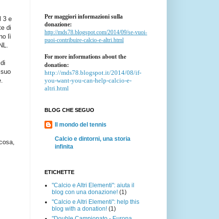
Per maggiori informazioni sulla
l 3 e
donazione:
te di
http://mds78.blogspot.com/2014/09/se-vuoi-
no lì
puoi-contribuire-calcio-e-altri.html
UNL.
For more informations about the
di
donation:
l suo
http://mds78.blogspot.it/2014/08/if-
you-want-you-can-help-calcio-e-
e.
altri.html
BLOG CHE SEGUO
Il mondo del tennis
Calcio e dintorni, una storia
 cosa,
infinita
ETICHETTE
"Calcio e Altri Elementi": aiuta il
blog con una donazione!
(1)
"Calcio e Altri Elementi": help this
blog with a donation!
(1)
"Double Campionato - Europa