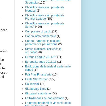
Spagnola
(125)
Classifica marcatori ponderata
Mondiali
(3)
Classifica marcatori ponderata
Premier League
(351)
Classifica marcatori ponderata
Serie A
(420)
 delle
Compresse di calcio
(17)
Coppa Intercontinentale
(1)
Coppe Europee: le migliori
performance per nazione
(2)
Difesa o attacco: chi vince lo
atori
scudetto?
(8)
Europa League 2014/15
(11)
due
Europa League 2015/16
(11)
n
Evoluzione delle teste di serie nelle
ente
coppe
(1)
 possa
Fair Play Finanziario
(10)
 di
Fanta Stat Corner
(372)
Gallianismi
(16)
Gialappa's Band
(1)
Giocatori: statistiche
(64)
Le Nazionali che non esistono
(1)
Le grandi perdenti (e vincenti) delle