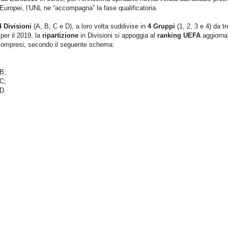
 Europei, l’UNL ne “accompagna” la fase qualificatoria.
4 Divisioni
(A, B, C e D), a loro volta suddivise in
4 Gruppi
(1, 2, 3 e 4) da tr
per il 2019, la
ripartizione
in Divisioni si appoggia al
ranking UEFA
aggiornat
i compresi, secondo il seguente schema:
 B;
 C;
 D.