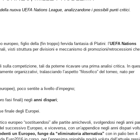
della nuova UEFA Nations League, analizzandone i possibili punti critici.
uropeo, figlio della (fin troppo) fervida fantasia di Platini: l’
UEFA Nations
ali, visti struttura per divisioni e meccanismo di promozioni/retrocessioni che
i sulla competizione, tali da poterne ricavare una prima analisi critica. In que
mente organizzativi, tralasciando l’aspetto “filosofico” del torneo, nato per
 europee), poco sentite a livello d’impegno;
ro fasi finali) negli
anni dispari
;
e finale degli Europei.
ico europeo “sostituendosi” alle partite amichevoli, svolgendosi negli anni par
ori del successivo Europeo, e viceversa, con un’appendice negli anni dispari volt
cedenti un Europeo, funge da “eliminatoria alternativa”
con in palio ben 4
nti da Euro2016 in corso, per l’ennesima opinabile novità voluta dall’attuale pres