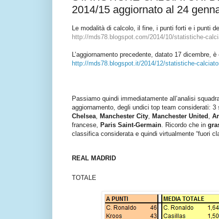
2014/15 aggiornato al 24 genn
Le modalità di calcolo, il fine, i punti forti e i punti
http://mds78.blogspot.com/2014/10/statistiche-calcia
L’aggiornamento precedente, datato 17 dicembre, è c
http://mds78.blogspot.it/2014/12/statistiche-calciator
Passiamo quindi immediatamente all’analisi squadra p
aggiornamento, degli undici top team considerati: 3 
Chelsea
,
Manchester City
,
Manchester United
,
Ar
francese,
Paris Saint-Germain
. Ricordo che in
gra
classifica considerata e quindi virtualmente “fuori cla
REAL MADRID
TOTALE