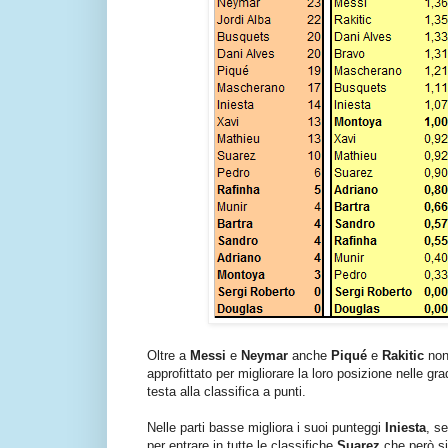
Oltre a
Messi
e
Neymar
anche
Piqué
e
Rakitic
non 
approfittato per migliorare la loro posizione nelle 
testa alla classifica a punti.
Nelle parti basse migliora i suoi punteggi
Iniesta
, s
per entrare in tutte le classifiche
Suarez
che però si