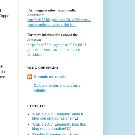
Per maggiori informazioni sulla
l
donazione:
 Coppa
http://mds78.blogspot.com/2014/09/se-vuoi-
puoi-contribuire-calcio-e-altri.html
For more informations about the
donation:
http://mds78.blogspot.it/2014/08/if-
you-want-you-can-help-calcio-e-
altri.html
he
BLOG CHE SEGUO
 da
Il mondo del tennis
nze
Calcio e dintorni, una storia
infinita
ETICHETTE
"Calcio e Altri Elementi": aiuta il
blog con una donazione!
(1)
"Calcio e Altri Elementi": help this
blog with a donation!
(1)
"Double Campionato - Europa