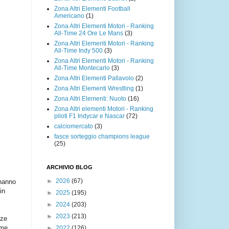
Zona Altri Elementi Football
Americano
(1)
Zona Altri Elementi Motori - Ranking
All-Time 24 Ore Le Mans
(3)
Zona Altri Elementi Motori - Ranking
All-Time Indy 500
(3)
Zona Altri Elementi Motori - Ranking
All-Time Montecarlo
(3)
Zona Altri Elementi Pallavolo
(2)
Zona Altri Elementi Wrestling
(1)
Zona Altri Elementi: Nuoto
(16)
Zona Altri elementi Motori - Ranking
piloti F1 Indycar e Nascar
(72)
calciomercato
(3)
fasce sorteggio champions league
(25)
ARCHIVIO BLOG
►
2026
(67)
 hanno
in
►
2025
(195)
►
2024
(203)
►
2023
(213)
nze
ime
►
2022
(126)