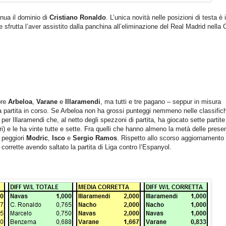
nua il dominio di
Cristiano Ronaldo
. L’unica novità nelle posizioni di testa è i
e sfrutta l’aver assistito dalla panchina all’eliminazione del Real Madrid nella
pre
Arbeloa
,
Varane
e
Illaramendi
, ma tutti e tre pagano – seppur in misura
e a partita in corso. Se Arbeloa non ha grossi punteggi nemmeno nelle classific
 per Illaramendi che, al netto degli spezzoni di partita, ha giocato sette partite
i) e le ha vinte tutte e sette. Fra quelli che hanno almeno la metà delle prese
i peggiori
Modric
,
Isco
e
Sergio Ramos
. Rispetto allo scorso aggiornamento
orrette avendo saltato la partita di Liga contro l’Espanyol.