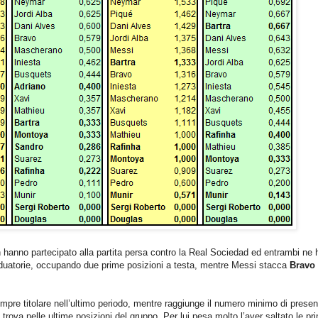
hanno partecipato alla partita persa contro la Real Sociedad ed entrambi ne
graduatorie, occupando due prime posizioni a testa, mentre Messi stacca
Bravo
empre titolare nell’ultimo periodo, mentre raggiunge il numero minimo di prese
 trova nelle ultime posizioni del gruppo. Per lui pesa molto l’aver saltato le pr