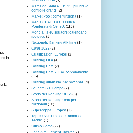
finali di Coppa
(3)
Marcatori Serie A 13/14: il più bravo
contro le grandi
(2)
Market Pool: come funziona
(1)
Media CEAE: La Classifica
Ponderata di Serie A
(113)
Mondiali a 40 squadre: calendario
ipotetico
(1)
Nazionali: Ranking All-Time
(1)
Qatar 2022
(2)
ie,
Qualificazioni Europei
(3)
tro la
Ranking FIFA
(4)
Ranking Uefa
(7)
Ranking Uefa 2014/15: Andamento
(16)
Ranking alternativi per nazionali
(4)
ro la
Scudetti Sul Campo
(2)
Storia del Ranking UEFA
(8)
Storia del Ranking Uefa per
Nazionali
(10)
Supercoppa Europea
(1)
Top 100 All-Time dei Commissari
Tecnici
(1)
Ultimo Uomo
(77)
Zona Altri Elementi Basket
(2)