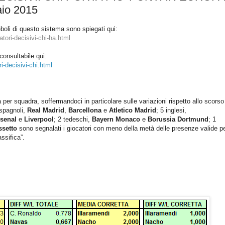
aio 2015
 deboli di questo sistema sono spiegati qui:
tori-decisivi-chi-ha.html
onsultabile qui:
i-decisivi-chi.html
er squadra, soffermandoci in particolare sulle variazioni rispetto allo scorso
spagnoli,
Real Madrid
,
Barcellona
e
Atletico Madrid
; 5 inglesi,
senal
e
Liverpool
; 2 tedeschi,
Bayern Monaco
e
Borussia Dortmund
; 1
ssetto
sono segnalati i giocatori con meno della metà delle presenze valide pe
ssifica”.