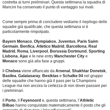
costretta ai turni preliminari. Questa settimana la squadra di
Mancini ha conservato il punto di vantaggio sui rivali.
Come sempre prima di concludere vediamo il riepilogo delle
squadre già qualificate, che questa settimana si è
particolarmente rimpolpato.
Bayern Monaco
,
Olympiakos
,
Juventus
,
Paris Saint-
Germain
,
Benfica
,
Atletico Madrid
,
Barcellona
,
Real
Madrid
,
Roma
,
Liverpool
,
Borussia Dortmund
,
Sporting
Lisbona
,
Ajax
e le new entry
Manchester City
e
Monaco
sono già alla fase a gruppi.
Il
Chelsea
viene affiancato da
Arsenal
,
Shakhtar Donetsk
,
Basilea
,
Galatasaray
,
Besiktas
e
Schalke 04
nel gruppo
delle squadre che hanno già il pass per la Champions
League ma non ancora la certezza di non dover passare per
i preliminari.
Il
Porto
, il
Feyenoord
e, questa settimana, l’
Athletic
Bilbao
hanno conquistato matematicamente il posto che gli