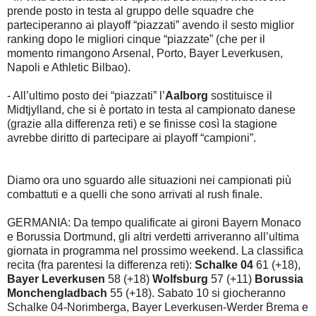
prende posto in testa al gruppo delle squadre che
parteciperanno ai playoff “piazzati” avendo il sesto miglior
ranking dopo le migliori cinque “piazzate” (che per il
momento rimangono Arsenal, Porto, Bayer Leverkusen,
Napoli e Athletic Bilbao).
- All’ultimo posto dei “piazzati” l’
Aalborg
sostituisce il
Midtjylland, che si è portato in testa al campionato danese
(grazie alla differenza reti) e se finisse così la stagione
avrebbe diritto di partecipare ai playoff “campioni”.
Diamo ora uno sguardo alle situazioni nei campionati più
combattuti e a quelli che sono arrivati al rush finale.
GERMANIA: Da tempo qualificate ai gironi Bayern Monaco
e Borussia Dortmund, gli altri verdetti arriveranno all’ultima
giornata in programma nel prossimo weekend. La classifica
recita (fra parentesi la differenza reti):
Schalke 04
61 (+18),
Bayer Leverkusen
58 (+18)
Wolfsburg
57 (+11)
Borussia
Monchengladbach
55 (+18). Sabato 10 si giocheranno
Schalke 04-Norimberga, Bayer Leverkusen-Werder Brema e