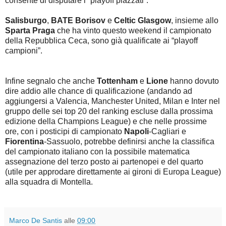
consente di disputare i “playoff piazzati”.
Salisburgo
,
BATE Borisov
e
Celtic Glasgow
, insieme allo
Sparta Praga
che ha vinto questo weekend il campionato
della Repubblica Ceca,
sono già qualificate ai “playoff
campioni”.
Infine segnalo che anche
Tottenham
e
Lione
hanno dovuto
dire addio alle chance di qualificazione (andando ad
aggiungersi a Valencia, Manchester United, Milan e Inter nel
gruppo delle sei top 20 del ranking escluse dalla prossima
edizione della Champions League) e che nelle prossime
ore, con i posticipi di campionato
Napoli
-Cagliari e
Fiorentina
-Sassuolo, potrebbe definirsi anche la classifica
del campionato italiano con la possibile matematica
assegnazione del terzo posto ai partenopei e del quarto
(utile per approdare direttamente ai gironi di Europa League)
alla squadra di Montella.
Marco De Santis
alle
09:00