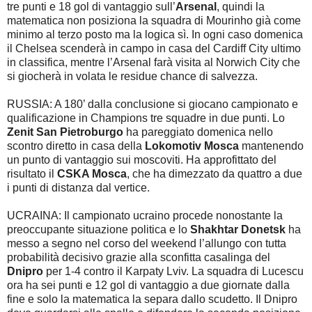
tre punti e 18 gol di vantaggio sull’
Arsenal
,
quindi la
matematica non posiziona la squadra di Mourinho già come
minimo al terzo posto ma la logica sì. In ogni caso domenica
il Chelsea scenderà in campo in casa del Cardiff City ultimo
in classifica, mentre l’Arsenal farà visita al Norwich City che
si giocherà in volata le residue chance di salvezza.
RUSSIA: A 180’ dalla conclusione si giocano campionato e
qualificazione in Champions tre squadre in due punti. Lo
Zenit San Pietroburgo
ha pareggiato domenica nello
scontro diretto in casa della
Lokomotiv Mosca
mantenendo
un punto di vantaggio sui moscoviti. Ha approfittato del
risultato il
CSKA Mosca
, che ha dimezzato da quattro a due
i punti di distanza dal vertice.
UCRAINA: Il campionato ucraino procede nonostante la
preoccupante situazione politica e lo
Shakhtar Donetsk
ha
messo a segno nel corso del weekend l’allungo con tutta
probabilità decisivo grazie alla sconfitta casalinga del
Dnipro
per 1-4 contro il Karpaty Lviv. La squadra di Lucescu
ora ha sei punti e 12 gol di vantaggio a due giornate dalla
fine e solo la matematica la separa dallo scudetto. Il Dnipro