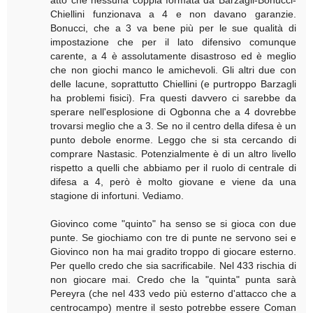
Chiellini funzionava a 4 e non davano garanzie.
Bonucci, che a 3 va bene più per le sue qualità di
impostazione che per il lato difensivo comunque
carente, a 4 è assolutamente disastroso ed è meglio
che non giochi manco le amichevoli. Gli altri due con
delle lacune, soprattutto Chiellini (e purtroppo Barzagli
ha problemi fisici). Fra questi davvero ci sarebbe da
sperare nell'esplosione di Ogbonna che a 4 dovrebbe
trovarsi meglio che a 3. Se no il centro della difesa è un
punto debole enorme. Leggo che si sta cercando di
comprare Nastasic. Potenzialmente è di un altro livello
rispetto a quelli che abbiamo per il ruolo di centrale di
difesa a 4, però è molto giovane e viene da una
stagione di infortuni. Vediamo.
Giovinco come "quinto" ha senso se si gioca con due
punte. Se giochiamo con tre di punte ne servono sei e
Giovinco non ha mai gradito troppo di giocare esterno.
Per quello credo che sia sacrificabile. Nel 433 rischia di
non giocare mai. Credo che la "quinta" punta sarà
Pereyra (che nel 433 vedo più esterno d'attacco che a
centrocampo) mentre il sesto potrebbe essere Coman