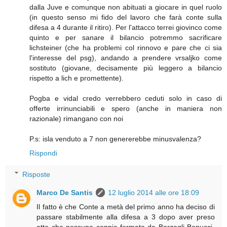
dalla Juve e comunque non abituati a giocare in quel ruolo
(in questo senso mi fido del lavoro che farà conte sulla
difesa a 4 durante il ritiro). Per l'attacco terrei giovinco come
quinto e per sanare il bilancio potremmo sacrificare
lichsteiner (che ha problemi col rinnovo e pare che ci sia
l'interesse del psg), andando a prendere vrsaljko come
sostituto (giovane, decisamente più leggero a bilancio
rispetto a lich e promettente).
Pogba e vidal credo verrebbero ceduti solo in caso di
offerte irrinunciabili e spero (anche in maniera non
razionale) rimangano con noi
P.s: isla venduto a 7 non genererebbe minusvalenza?
Rispondi
Risposte
Marco De Santis
12 luglio 2014 alle ore 18:09
Il fatto è che Conte a metà del primo anno ha deciso di
passare stabilmente alla difesa a 3 dopo aver preso
atto che nessuna coppia formata da Barzagli-Bonucci-