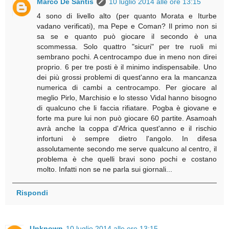
Marco De Santis
10 luglio 2014 alle ore 13:15
4 sono di livello alto (per quanto Morata e Iturbe
vadano verificati), ma Pepe e Coman? Il primo non si
sa se e quanto può giocare il secondo è una
scommessa. Solo quattro "sicuri" per tre ruoli mi
sembrano pochi. A centrocampo due in meno non direi
proprio. 6 per tre posti è il minimo indispensabile. Uno
dei più grossi problemi di quest'anno era la mancanza
numerica di cambi a centrocampo. Per giocare al
meglio Pirlo, Marchisio e lo stesso Vidal hanno bisogno
di qualcuno che li faccia rifiatare. Pogba è giovane e
forte ma pure lui non può giocare 60 partite. Asamoah
avrà anche la coppa d'Africa quest'anno e il rischio
infortuni è sempre dietro l'angolo. In difesa
assolutamente secondo me serve qualcuno al centro, il
problema è che quelli bravi sono pochi e costano
molto. Infatti non se ne parla sui giornali...
Rispondi
Unknown
10 luglio 2014 alle ore 13:15