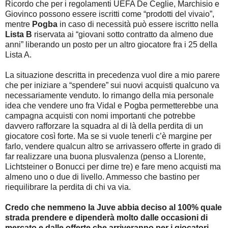
Ricordo che per i regolamenti UEFA De Ceglie, Marchisio e
Giovinco possono essere iscritti come “prodotti del vivaio”,
mentre
Pogba
in caso di necessità può essere iscritto nella
Lista B
riservata ai “giovani sotto contratto da almeno due
anni” liberando un posto per un altro giocatore fra i 25 della
Lista A.
La situazione descritta in precedenza vuol dire a mio parere
che per iniziare a “spendere” sui nuovi acquisti qualcuno va
necessariamente venduto. Io rimango della mia personale
idea che vendere uno fra Vidal e Pogba permetterebbe una
campagna acquisti con nomi importanti che potrebbe
davvero rafforzare la squadra al di là della perdita di un
giocatore così forte. Ma se si vuole tenerli c’è margine per
farlo, vendere qualcun altro se arrivassero offerte in grado di
far realizzare una buona plusvalenza (penso a Llorente,
Lichtsteiner o Bonucci per dirne tre) e fare meno acquisti ma
almeno uno o due di livello. Ammesso che bastino per
riequilibrare la perdita di chi va via.
Credo che nemmeno la Juve abbia deciso al 100% quale
strada prendere e dipenderà molto dalle occasioni di
mercato e dalle offerte che arriveranno per i giocatori.