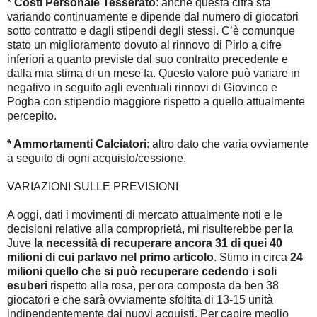
*
Costi Personale Tesserato
: anche questa cifra sta
variando continuamente e dipende dal numero di giocatori
sotto contratto e dagli stipendi degli stessi. C’è comunque
stato un miglioramento dovuto al rinnovo di Pirlo a cifre
inferiori a quanto previste dal suo contratto precedente e
dalla mia stima di un mese fa. Questo valore può variare in
negativo in seguito agli eventuali rinnovi di Giovinco e
Pogba con stipendio maggiore rispetto a quello attualmente
percepito.
* Ammortamenti Calciatori
: altro dato che varia ovviamente
a seguito di ogni acquisto/cessione.
VARIAZIONI SULLE PREVISIONI
A oggi, dati i movimenti di mercato attualmente noti e le
decisioni relative alla comproprietà, mi risulterebbe per la
Juve
la necessità di recuperare ancora 31 di quei 40
milioni di cui parlavo nel primo articolo
. Stimo in circa
24
milioni quello che si può recuperare cedendo i soli
esuberi
rispetto alla rosa, per ora composta da ben 38
giocatori e che sarà ovviamente sfoltita di 13-15 unità
indipendentemente dai nuovi acquisti.
Per capire meglio