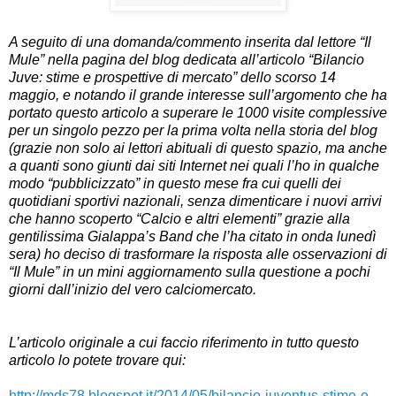
A seguito di una domanda/commento inserita dal lettore “Il
Mule” nella pagina del blog dedicata all’articolo “Bilancio
Juve: stime e prospettive di mercato” dello scorso 14
maggio, e notando il grande interesse sull’argomento che ha
portato questo articolo a superare le 1000 visite complessive
per un singolo pezzo per la prima volta nella storia del blog
(grazie non solo ai lettori abituali di questo spazio, ma anche
a quanti sono giunti dai siti Internet nei quali l’ho in qualche
modo “pubblicizzato” in questo mese fra cui quelli dei
quotidiani sportivi nazionali, senza dimenticare i nuovi arrivi
che hanno scoperto “Calcio e altri elementi” grazie alla
gentilissima Gialappa’s Band che l’ha citato in onda lunedì
sera) ho deciso di trasformare la risposta alle osservazioni di
“Il Mule” in un mini aggiornamento sulla questione a pochi
giorni dall’inizio del vero calciomercato.
L’articolo originale a cui faccio riferimento in tutto questo
articolo lo potete trovare qui:
http://mds78.blogspot.it/2014/05/bilancio-juventus-stime-e-