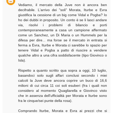
Vediamo, il mercato della Juve non è ancora ben
decifrabile. L'arrivo dei "soli" Morata, Iturbe e Evra
giustifica la cessione di un big come Vidal e Pogba? Io
ho dei dubbi in proposito. Un conto è se li lasci andare
via, risolvi i problemi di bilancio e porti
contemporaneamente a casa un campione affermato
come un Sanchez, un Di Maria o un Hummels per la
difesa per dire... ma forse se il mercato in entrata si
ferma a Evra, Iturbe e Morata ci sarebbe lo spazio per
tenere Vidal e Pogba a patto di riuscire a vendere
qualche altro a una cifra soddisfacente (tipo Giovinco o
Isla).
Rispetto a quanto scritto qua sopra a oggi, 10 luglio,
basandoci solo sugli affari conclusi secondo i miei
calcoli la Juve deve ancora coprire un buco di 16,6
milioni di cui circa 11 coi soli esuberi (fra i quali non
considero al momento Quagliarella e Giovinco visto
che in assenza dell'ufficialità per Morata e Iturbe sono
fra le cinque/sei punte della rosa).
Comprando Iturbe, Morata e Evra ai prezzi che si