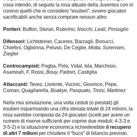
cosa intendo, di seguito la rosa attuale della Juventus con in
corsivo quelli che io considero “esuberi”, ovvero giocatori
sacrificabili anche senza comprare nessun altro:
Portieri:
Buffon, Storari, Rubinho,
Nocchi, Leali, Pinsoglio
Difensori:
Lichtsteiner, Caceres, Barzagli, Bonucci,
Chiellini, Ogbonna, Peluso, De Ceglie,
Motta, Sorensen,
Ziegler
Centrocampisti:
Pogba, Pirlo, Vidal, Isla, Marchisio,
Asamoah, F. Rossi,
Bouy, Padoin, Castiglia
Attaccanti:
Tevez, Llorente, Vucinic, Giovinco, Pepe,
Coman,
Quagliarella, Boakye, Pasquato, Troisi, Martinez
Nella mia simulazione, una volta ceduti (o prestati) gli
esuberi risparmiando una cifra stimata totale di 24 milioni, la
rosa sarebbe composta da 24 giocatori (scelti per avere un
numero di riserve sufficienti per coprire due moduli: 4-3-3 e
3-5-2) e la situazione economica richiederebbe
il recupero
di altri 7 milioni
per chiudere il “buco” di bilancio previsto.