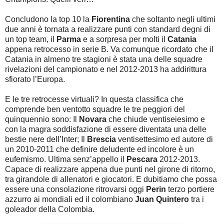
Concludono la top 10 la
Fiorentina
che soltanto negli ultimi
due anni è tornata a realizzare punti con standard degni di
un top team, il
Parma
e a sorpresa per molti il
Catania
appena retrocesso in serie B. Va comunque ricordato che il
Catania in almeno tre stagioni è stata una delle squadre
rivelazioni del campionato e nel 2012-2013 ha addirittura
sfiorato l’Europa.
E le tre retrocesse virtuali? In questa classifica che
comprende ben ventotto squadre le tre peggiori del
quinquennio sono: Il
Novara
che chiude ventiseiesimo e
con la magra soddisfazione di essere diventata una delle
bestie nere dell’Inter; Il
Brescia
ventisettesimo ed autore di
un 2010-2011 che definire deludente ed incolore è un
eufemismo. Ultima senz’appello il
Pescara
2012-2013.
Capace di realizzare appena due punti nel girone di ritorno,
tra girandole di allenatori e giocatori. E dubitiamo che possa
essere una consolazione ritrovarsi oggi
Perin
terzo portiere
azzurro ai mondiali ed il colombiano
Juan Quintero
tra i
goleador della Colombia.